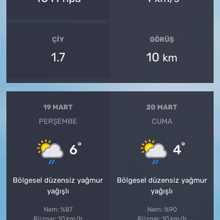
ÇIY
GÖRÜŞ
1.7
10
km
19 MART
20 MART
PERŞEMBE
CUMA
°
°
6
4
Bölgesel düzensiz yağmur
Bölgesel düzensiz yağmur
yağışlı
yağışlı
Nem: %87
Nem: %90
Rüzgar: 10 km/h
Rüzgar: 10 km/h