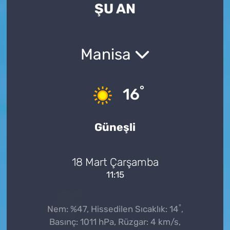
ŞU AN
Manisa
°
16
Güneşli
18 Mart Çarşamba
11:15
°
Nem: %47, Hissedilen Sıcaklık: 14
,
Basınç: 1011 hPa, Rüzgar: 4 km/s,