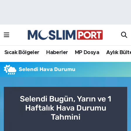
Sıcak Bölgeler
Analiz Haber
Haberler
Röportaj Haber
MP Dosya
Sıcak Bölgeler
Haberler
MP Dosya
Aylık Bült
Aylık Bülten
Selendi Hava Durumu
Selendi Bugün, Yarın ve 1
Haftalık Hava Durumu
Tahmini