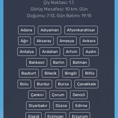
Çiy Noktası: 1.7,
Görüş Mesafesi: 10 km, Gün
Doğumu: 7:13, Gün Batımı: 19:15
Adana
Adıyaman
Afyonkarahisar
Ağrı
Aksaray
Amasya
Ankara
Antalya
Ardahan
Artvin
Aydın
Balıkesir
Bartın
Batman
Bayburt
Bilecik
Bingöl
Bitlis
Bolu
Burdur
Bursa
Çanakkale
Çankırı
Çorum
Denizli
Diyarbakır
Düzce
Edirne
Elazığ
Erzincan
Erzurum