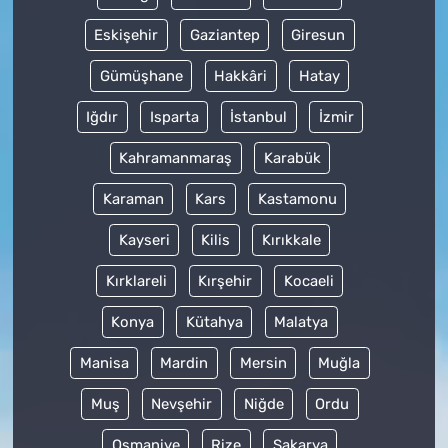
Eskişehir
Gaziantep
Giresun
Gümüşhane
Hakkâri
Hatay
Iğdır
Isparta
İstanbul
İzmir
Kahramanmaraş
Karabük
Karaman
Kars
Kastamonu
Kayseri
Kilis
Kırıkkale
Kırklareli
Kırşehir
Kocaeli
Konya
Kütahya
Malatya
Manisa
Mardin
Mersin
Muğla
Muş
Nevşehir
Niğde
Ordu
Osmaniye
Rize
Sakarya