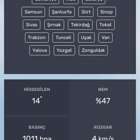
Samsun
Şanlıurfa
Siirt
Sinop
Sivas
Şırnak
Tekirdağ
Tokat
Trabzon
Tunceli
Uşak
Van
Yalova
Yozgat
Zonguldak
HISSEDILEN
NEM
°
14
%47
BASINÇ
RÜZGAR
1011
4
hpa
km/s