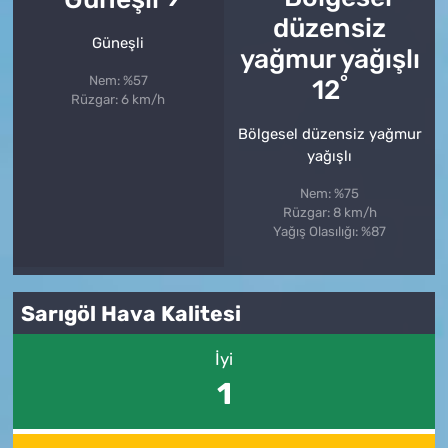
Güneşli
°
Nem: %57
12
Rüzgar: 6 km/h
Bölgesel düzensiz yağmur
yağışlı
Nem: %75
Rüzgar: 8 km/h
Yağış Olasılığı: %87
Sarıgöl Hava Kalitesi
İyi
1