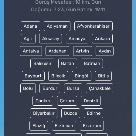
Görüş Mesafesi: 10 km, Gün
Doğumu: 7:23, Gün Batımı: 19:11
Adana
Adıyaman
Afyonkarahisar
Ağrı
Aksaray
Amasya
Ankara
Antalya
Ardahan
Artvin
Aydın
Balıkesir
Bartın
Batman
Bayburt
Bilecik
Bingöl
Bitlis
Bolu
Burdur
Bursa
Çanakkale
Çankırı
Çorum
Denizli
Diyarbakır
Düzce
Edirne
Elazığ
Erzincan
Erzurum