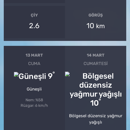
ÇIY
GÖRÜŞ
2.6
10
km
13 MART
14 MART
CUMA
CUMARTESI
°
9
Güneşli
°
Nem: %58
10
Rüzgar: 6 km/h
Bölgesel düzensiz yağmur
yağışlı