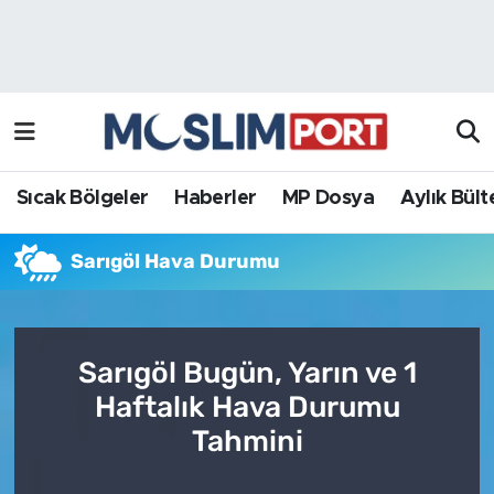
Sıcak Bölgeler
Analiz Haber
Haberler
Röportaj Haber
MP Dosya
Sıcak Bölgeler
Haberler
MP Dosya
Aylık Bült
Aylık Bülten
Sarıgöl Hava Durumu
Sarıgöl Bugün, Yarın ve 1
Haftalık Hava Durumu
Tahmini