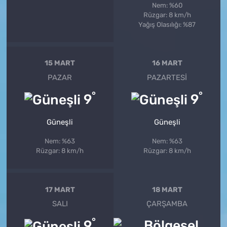
Nem: %60
Rüzgar: 8 km/h
Yağış Olasılığı: %87
15 MART
16 MART
PAZAR
PAZARTESI
°
°
9
9
Güneşli
Güneşli
Nem: %63
Nem: %63
Rüzgar: 8 km/h
Rüzgar: 8 km/h
17 MART
18 MART
SALI
ÇARŞAMBA
°
9