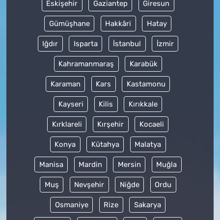
Eskişehir
Gaziantep
Giresun
Gümüşhane
Hakkâri
Hatay
Iğdır
Isparta
İstanbul
İzmir
Kahramanmaraş
Karabük
Karaman
Kars
Kastamonu
Kayseri
Kilis
Kırıkkale
Kırklareli
Kırşehir
Kocaeli
Konya
Kütahya
Malatya
Manisa
Mardin
Mersin
Muğla
Muş
Nevşehir
Niğde
Ordu
Osmaniye
Rize
Sakarya