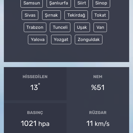
Samsun
Şanlıurfa
Siirt
Sinop
Sivas
Şırnak
Tekirdağ
Tokat
Trabzon
Tunceli
Uşak
Van
Yalova
Yozgat
Zonguldak
HISSEDILEN
NEM
°
13
%51
BASINÇ
RÜZGAR
1021
11
hpa
km/s