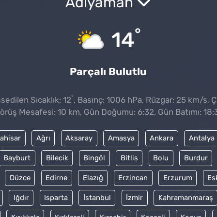
Adıyaman
°
14
Parçalı Bulutlu
°
edilen Sıcaklık: 12
, Basınç: 1006 hPa, Rüzgar: 25 km/s, Çi
örüş Mesafesi: 10 km, Gün Doğumu: 6:32, Gün Batımı: 18:
ahisar
Ağrı
Aksaray
Amasya
Ankara
Antalya
Bayburt
Bilecik
Bingöl
Bitlis
Bolu
Burdur
Düzce
Edirne
Elazığ
Erzincan
Erzurum
Es
Iğdır
Isparta
İstanbul
İzmir
Kahramanmaraş