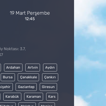
19 Mart Perşembe
12:45
y Noktası: 3.7,
37
Ardahan
Artvin
Aydın
Bursa
Çanakkale
Çankırı
kişehir
Gaziantep
Giresun
Karabük
Karaman
Kars