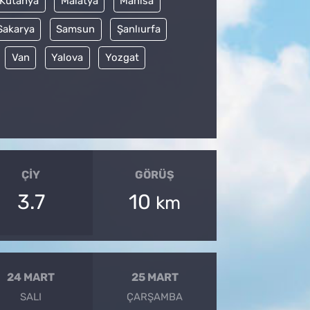
Kütahya
Malatya
Manisa
Sakarya
Samsun
Şanlıurfa
Van
Yalova
Yozgat
ÇIY
GÖRÜŞ
3.7
10
km
24 MART
25 MART
SALI
ÇARŞAMBA