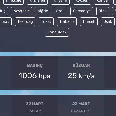
Kırıkkale
Kırklareli
Kırşehir
Kocaeli
Konya
Muş
Nevşehir
Niğde
Ordu
Osmaniye
Rize
ırnak
Tekirdağ
Tokat
Trabzon
Tunceli
Uşak
Zonguldak
BASINÇ
RÜZGAR
1006
25
hpa
km/s
22 MART
23 MART
PAZAR
PAZARTESI