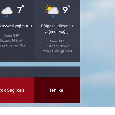
°
°
7
9
 kuvvetli yağmurlu
Bölgesel düzensiz
yağmur yağışlı
Nem: %89
Rüzgar: 14 km/h
Nem: %85
ğış Olasılığı: %66
Rüzgar: 8 km/h
Yağış Olasılığı: %84
Çok Sağlıksız
Tehlikeli