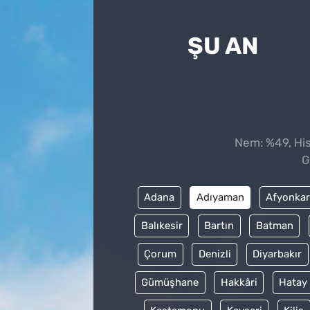
ŞU AN
Nem: %49, Hiss
G
Adana
Adıyaman
Afyonkar
Balıkesir
Bartın
Batman
Çorum
Denizli
Diyarbakır
Gümüşhane
Hakkâri
Hatay