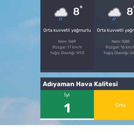
°
8
8
Orta kuvvetli yağmurlu
Orta kuvvetli yağ
Nem: %89
Nem: %88
Rüzgar: 17 km/h
Rüzgar: 16 km/
Yağış Olasılığı: %93
Yağış Olasılığı: 
Adıyaman Hava Kalitesi
İyi
1
Orta