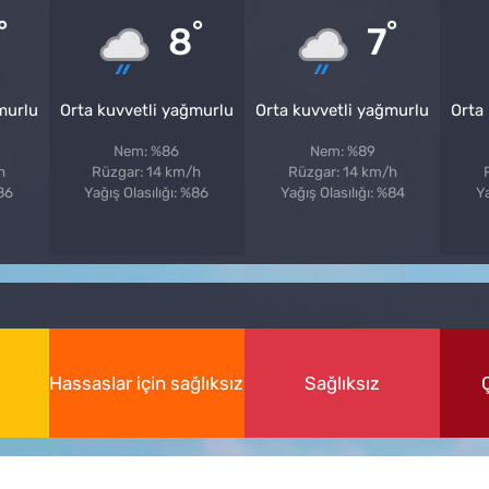
°
°
°
8
7
murlu
Orta kuvvetli yağmurlu
Orta kuvvetli yağmurlu
Orta
Nem: %86
Nem: %89
h
Rüzgar: 14 km/h
Rüzgar: 14 km/h
%86
Yağış Olasılığı: %86
Yağış Olasılığı: %84
Ya
Hassaslar için sağlıksız
Sağlıksız