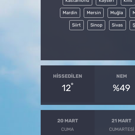
Kastamonu
Kayseri
Kilis
Mardin
Mersin
Muğla
Siirt
Sinop
Sivas
Ş
HISSEDILEN
NEM
°
12
%49
20 MART
21 MART
CUMA
CUMARTESI