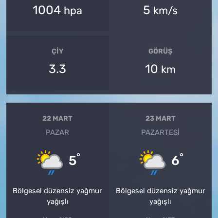
1004
5
hpa
km/s
ÇIY
GÖRÜŞ
3.3
10
km
22 MART
23 MART
PAZAR
PAZARTESI
°
°
5
6
Bölgesel düzensiz yağmur
Bölgesel düzensiz yağmur
yağışlı
yağışlı