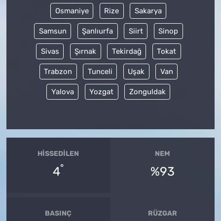
Osmaniye
Rize
Sakarya
Samsun
Şanlıurfa
Siirt
Sinop
Sivas
Şırnak
Tekirdağ
Tokat
Trabzon
Tunceli
Uşak
Van
Yalova
Yozgat
Zonguldak
HISSEDILEN
NEM
°
4
%93
BASINÇ
RÜZGAR