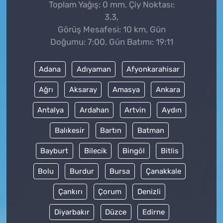
Toplam Yağış: 0 mm, Çiy Noktası:
3.3,
Görüş Mesafesi: 10 km, Gün
Doğumu: 7:00, Gün Batımı: 19:11
Adana
Adıyaman
Afyonkarahisar
Ağrı
Aksaray
Amasya
Ankara
Antalya
Ardahan
Artvin
Aydın
Balıkesir
Bartın
Batman
Bayburt
Bilecik
Bingöl
Bitlis
Bolu
Burdur
Bursa
Çanakkale
Çankırı
Çorum
Denizli
Diyarbakır
Düzce
Edirne