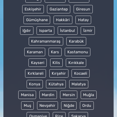
Eskişehir
Gaziantep
Giresun
Gümüşhane
Hakkâri
Hatay
Iğdır
Isparta
İstanbul
İzmir
Kahramanmaraş
Karabük
Karaman
Kars
Kastamonu
Kayseri
Kilis
Kırıkkale
Kırklareli
Kırşehir
Kocaeli
Konya
Kütahya
Malatya
Manisa
Mardin
Mersin
Muğla
Muş
Nevşehir
Niğde
Ordu
Osmaniye
Rize
Sakarya