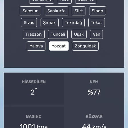
Samsun
Şanlıurfa
Siirt
Sinop
Sivas
Şırnak
Tekirdağ
Tokat
Trabzon
Tunceli
Uşak
Van
Yalova
Yozgat
Zonguldak
HISSEDILEN
NEM
°
2
%77
BASINÇ
RÜZGAR
1001
44
hpa
km/s