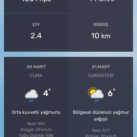
ÇIY
GÖRÜŞ
2.4
10
km
20 MART
21 MART
CUMA
CUMARTESI
°
°
4
6
Orta kuvvetli yağmurlu
Bölgesel düzensiz yağmur
yağışlı
Nem: %91
Rüzgar: 23 km/h
Nem: %77
Yağış Olasılığı: %86
Rüzgar: 20 km/h