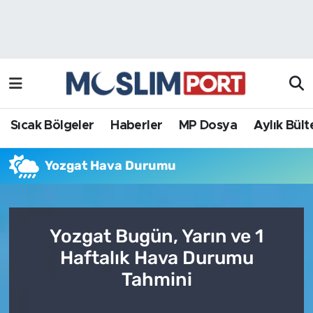
Sıcak Bölgeler
Analiz Haber
Haberler
Röportaj Haber
MP Dosya
Sıcak Bölgeler
Haberler
MP Dosya
Aylık Bült
Aylık Bülten
Yozgat Hava Durumu
Yozgat Bugün, Yarın ve 1
Haftalık Hava Durumu
Tahmini