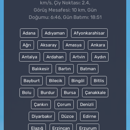
km/s, Çiy Noktası: 2.4,
Görüş Mesafesi: 10 km, Gün
Doğumu: 6:46, Gün Batımı: 18:51
Adana
Adıyaman
Afyonkarahisar
Ağrı
Aksaray
Amasya
Ankara
Antalya
Ardahan
Artvin
Aydın
Balıkesir
Bartın
Batman
Bayburt
Bilecik
Bingöl
Bitlis
Bolu
Burdur
Bursa
Çanakkale
Çankırı
Çorum
Denizli
Diyarbakır
Düzce
Edirne
Elazığ
Erzincan
Erzurum