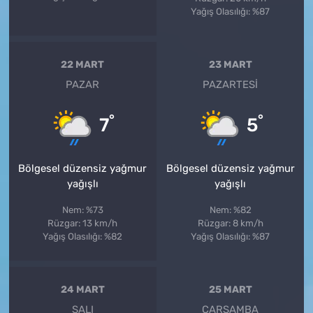
Yağış Olasılığı: %87
22 MART
23 MART
PAZAR
PAZARTESI
°
°
7
5
Bölgesel düzensiz yağmur
Bölgesel düzensiz yağmur
yağışlı
yağışlı
Nem: %73
Nem: %82
Rüzgar: 13 km/h
Rüzgar: 8 km/h
Yağış Olasılığı: %82
Yağış Olasılığı: %87
24 MART
25 MART
SALI
ÇARŞAMBA