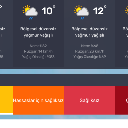
°
°
°
10
12
siz
Bölgesel düzensiz
Bölgesel düzensiz
Bö
ı
yağmur yağışlı
yağmur yağışlı
Nem: %82
Nem: %68
h
Rüzgar: 14 km/h
Rüzgar: 23 km/h
%85
Yağış Olasılığı: %83
Yağış Olasılığı: %69
Ya
Hassaslar için sağlıksız
Sağlıksız