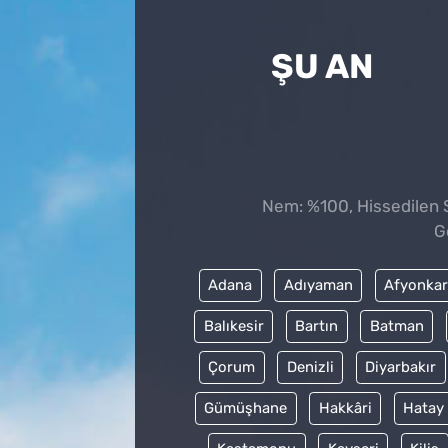
ŞU AN
Nem: %100, Hissedilen S
G
Adana
Adıyaman
Afyonkar
Balıkesir
Bartın
Batman
Çorum
Denizli
Diyarbakır
Gümüşhane
Hakkâri
Hatay