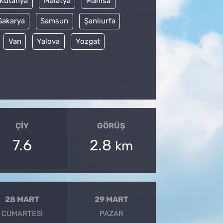
Kütahya
Malatya
Manisa
Sakarya
Samsun
Şanlıurfa
Van
Yalova
Yozgat
ÇIY
GÖRÜŞ
7.6
2.8
km
28 MART
29 MART
CUMARTESI
PAZAR