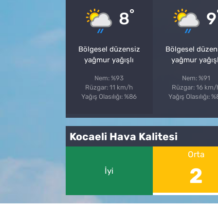
°
8
9
Bölgesel düzensiz
Bölgesel düzen
yağmur yağışlı
yağmur yağışl
Nem: %93
Nem: %91
Rüzgar: 11 km/h
Rüzgar: 16 km/
Yağış Olasılığı: %86
Yağış Olasılığı: 
Kocaeli Hava Kalitesi
Orta
2
İyi