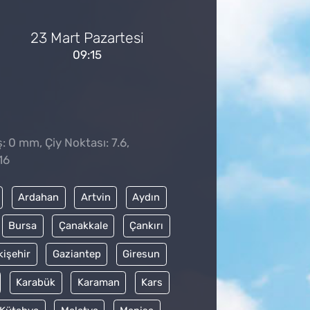
23 Mart Pazartesi
09:15
̧: 0 mm, Çiy Noktası: 7.6,
16
Ardahan
Artvin
Aydın
Bursa
Çanakkale
Çankırı
kişehir
Gaziantep
Giresun
Karabük
Karaman
Kars