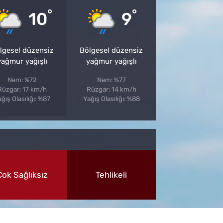
°
°
10
9
lgesel düzensiz
Bölgesel düzensiz
yağmur yağışlı
yağmur yağışlı
Nem: %72
Nem: %77
Rüzgar: 17 km/h
Rüzgar: 14 km/h
ğış Olasılığı: %87
Yağış Olasılığı: %88
Çok Sağlıksız
Tehlikeli