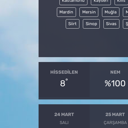
Kastamonu
Kayseri
Kilis
Mardin
Mersin
Muğla
Siirt
Sinop
Sivas
Ş
HISSEDILEN
NEM
°
8
%100
24 MART
25 MART
SALI
ÇARŞAMBA