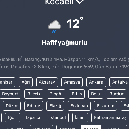
Kocaeli
°
12
Hafif yağmurlu
°
ıcaklık: 8
, Basınç: 1012 hPa, Rüzgar: 11 km/s, Toplam Yağıs
örüş Mesafesi: 2.8 km, Gün Doğumu: 6:59, Gün Batımı: 19:
ahisar
Ağrı
Aksaray
Amasya
Ankara
Antalya
Bayburt
Bilecik
Bingöl
Bitlis
Bolu
Burdur
Düzce
Edirne
Elazığ
Erzincan
Erzurum
Es
Iğdır
Isparta
İstanbul
İzmir
Kahramanmaraş