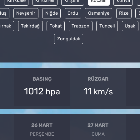
Kırıkkale
Kırklareli
Kırşehir
Kocaeli
Konya
Muş
Nevşehir
Niğde
Ordu
Osmaniye
Rize
ırnak
Tekirdağ
Tokat
Trabzon
Tunceli
Uşak
Zonguldak
BASINÇ
RÜZGAR
1012
11
hpa
km/s
26 MART
27 MART
PERŞEMBE
CUMA