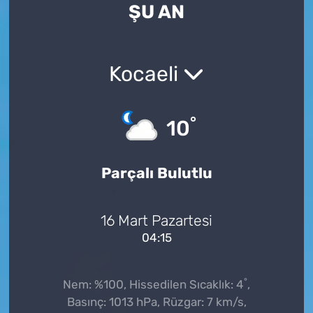
ŞU AN
Kocaeli
°
10
Parçalı Bulutlu
16 Mart Pazartesi
04:15
°
Nem: %100, Hissedilen Sıcaklık: 4
,
Basınç: 1013 hPa, Rüzgar: 7 km/s,