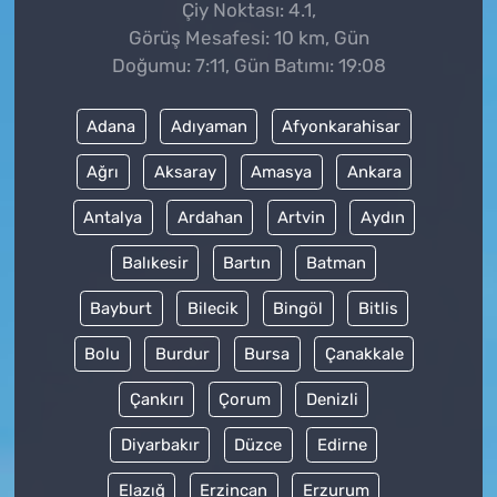
Çiy Noktası: 4.1,
Görüş Mesafesi: 10 km, Gün
Doğumu: 7:11, Gün Batımı: 19:08
Adana
Adıyaman
Afyonkarahisar
Ağrı
Aksaray
Amasya
Ankara
Antalya
Ardahan
Artvin
Aydın
Balıkesir
Bartın
Batman
Bayburt
Bilecik
Bingöl
Bitlis
Bolu
Burdur
Bursa
Çanakkale
Çankırı
Çorum
Denizli
Diyarbakır
Düzce
Edirne
Elazığ
Erzincan
Erzurum