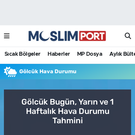
Sıcak Bölgeler
Analiz Haber
Haberler
Röportaj Haber
MP Dosya
Sıcak Bölgeler
Haberler
MP Dosya
Aylık Bült
Aylık Bülten
Gölcük Hava Durumu
Gölcük Bugün, Yarın ve 1
Haftalık Hava Durumu
Tahmini