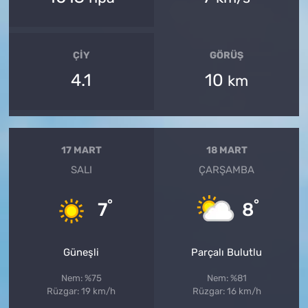
ÇIY
GÖRÜŞ
4.1
10
km
17 MART
18 MART
SALI
ÇARŞAMBA
°
°
7
8
Güneşli
Parçalı Bulutlu
Nem: %75
Nem: %81
Rüzgar: 19 km/h
Rüzgar: 16 km/h