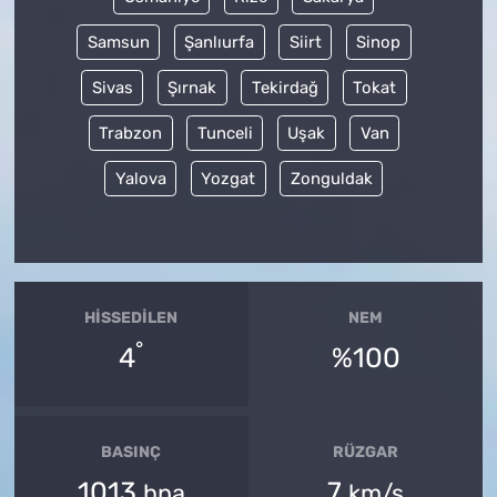
Samsun
Şanlıurfa
Siirt
Sinop
Sivas
Şırnak
Tekirdağ
Tokat
Trabzon
Tunceli
Uşak
Van
Yalova
Yozgat
Zonguldak
HISSEDILEN
NEM
°
4
%100
BASINÇ
RÜZGAR
1013
7
hpa
km/s