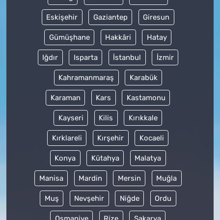
Eskişehir
Gaziantep
Giresun
Gümüşhane
Hakkâri
Hatay
Iğdır
Isparta
İstanbul
İzmir
Kahramanmaraş
Karabük
Karaman
Kars
Kastamonu
Kayseri
Kilis
Kırıkkale
Kırklareli
Kırşehir
Kocaeli
Konya
Kütahya
Malatya
Manisa
Mardin
Mersin
Muğla
Muş
Nevşehir
Niğde
Ordu
Osmaniye
Rize
Sakarya