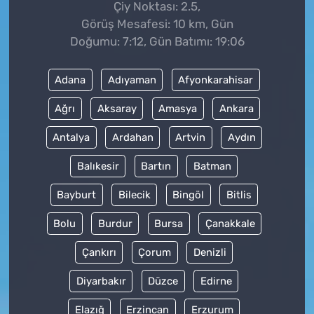
Çiy Noktası: 2.5,
Görüş Mesafesi: 10 km, Gün
Doğumu: 7:12, Gün Batımı: 19:06
Adana
Adıyaman
Afyonkarahisar
Ağrı
Aksaray
Amasya
Ankara
Antalya
Ardahan
Artvin
Aydın
Balıkesir
Bartın
Batman
Bayburt
Bilecik
Bingöl
Bitlis
Bolu
Burdur
Bursa
Çanakkale
Çankırı
Çorum
Denizli
Diyarbakır
Düzce
Edirne
Elazığ
Erzincan
Erzurum