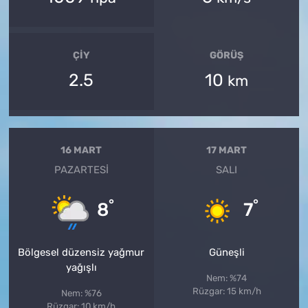
ÇIY
GÖRÜŞ
2.5
10
km
16 MART
17 MART
PAZARTESI
SALI
°
°
8
7
Bölgesel düzensiz yağmur
Güneşli
yağışlı
Nem: %74
Rüzgar: 15 km/h
Nem: %76
Rüzgar: 10 km/h