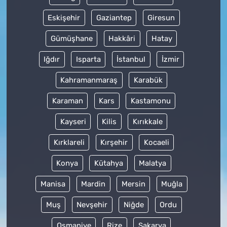
Eskişehir
Gaziantep
Giresun
Gümüşhane
Hakkâri
Hatay
Iğdır
Isparta
İstanbul
İzmir
Kahramanmaraş
Karabük
Karaman
Kars
Kastamonu
Kayseri
Kilis
Kırıkkale
Kırklareli
Kırşehir
Kocaeli
Konya
Kütahya
Malatya
Manisa
Mardin
Mersin
Muğla
Muş
Nevşehir
Niğde
Ordu
Osmaniye
Rize
Sakarya