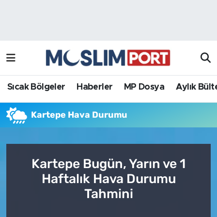
Sıcak Bölgeler
Analiz Haber
Haberler
Röportaj Haber
MP Dosya
Sıcak Bölgeler
Haberler
MP Dosya
Aylık Bült
Aylık Bülten
Kartepe Hava Durumu
Kartepe Bugün, Yarın ve 1
Haftalık Hava Durumu
Tahmini