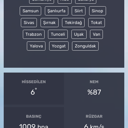
Samsun
Şanlıurfa
Siirt
Sinop
Sivas
Şırnak
Tekirdağ
Tokat
Trabzon
Tunceli
Uşak
Van
Yalova
Yozgat
Zonguldak
HISSEDILEN
NEM
°
6
%87
BASINÇ
RÜZGAR
1009
6
hpa
km/s