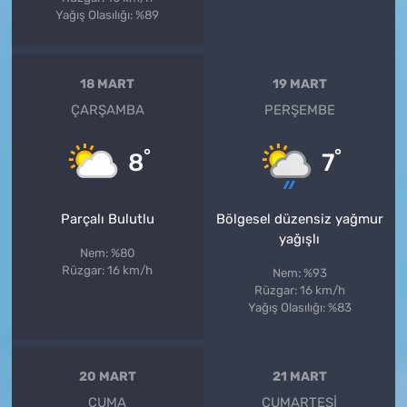
Yağış Olasılığı: %89
18 MART
19 MART
ÇARŞAMBA
PERŞEMBE
°
°
8
7
Parçalı Bulutlu
Bölgesel düzensiz yağmur
yağışlı
Nem: %80
Rüzgar: 16 km/h
Nem: %93
Rüzgar: 16 km/h
Yağış Olasılığı: %83
20 MART
21 MART
CUMA
CUMARTESI