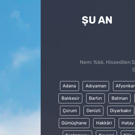
ŞU AN
Nem: %66, Hissedilen Sı
G
Adana
Adıyaman
Afyonkar
Balıkesir
Bartın
Batman
Çorum
Denizli
Diyarbakır
Gümüşhane
Hakkâri
Hatay