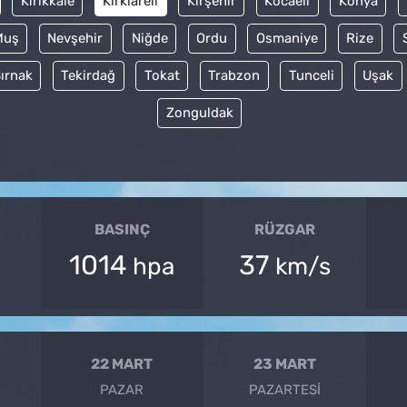
Kırıkkale
Kırklareli
Kırşehir
Kocaeli
Konya
Muş
Nevşehir
Niğde
Ordu
Osmaniye
Rize
ırnak
Tekirdağ
Tokat
Trabzon
Tunceli
Uşak
Zonguldak
BASINÇ
RÜZGAR
1014
37
hpa
km/s
22 MART
23 MART
PAZAR
PAZARTESI