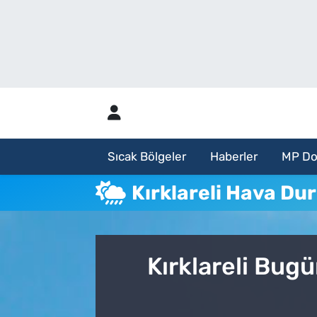
Sıcak Bölgeler
Analiz Haber
Haberler
Röportaj Haber
MP Dosya
Sıcak Bölgeler
Haberler
MP Do
Aylık Bülten
Kırklareli Hava D
Kırklareli Bug