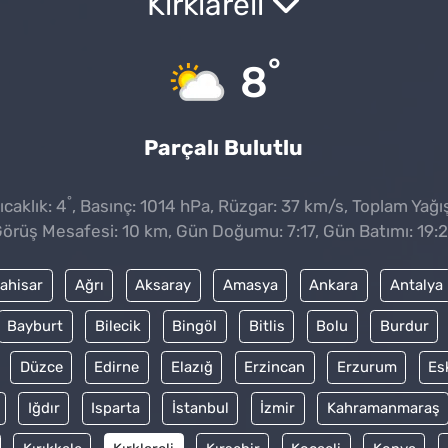
Kırklareli
°
8
Parçalı Bulutlu
°
caklık: 4
, Basınç: 1014 hPa, Rüzgar: 37 km/s, Toplam Yağış
örüş Mesafesi: 10 km, Gün Doğumu: 7:17, Gün Batımı: 19:
ahisar
Ağrı
Aksaray
Amasya
Ankara
Antalya
Bayburt
Bilecik
Bingöl
Bitlis
Bolu
Burdur
Düzce
Edirne
Elazığ
Erzincan
Erzurum
Es
Iğdır
Isparta
İstanbul
İzmir
Kahramanmaraş