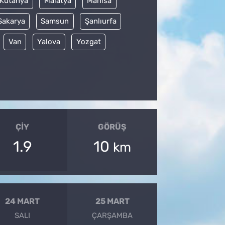
Kütahya
Malatya
Manisa
Sakarya
Samsun
Şanlıurfa
Van
Yalova
Yozgat
ÇIY
GÖRÜŞ
1.9
10
km
24 MART
25 MART
SALI
ÇARŞAMBA