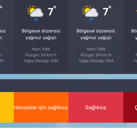
°
°
°
7
7
siz
Bölgesel düzensiz
Bölgesel düzensiz
Bö
ı
yağmur yağışlı
yağmur yağışlı
Nem: %86
Nem: %88
h
Rüzgar: 24 km/h
Rüzgar: 24 km/h
%89
Yağış Olasılığı: %84
Yağış Olasılığı: %64
Ya
Hassaslar için sağlıksız
Sağlıksız