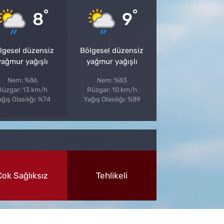
°
°
8
9
lgesel düzensiz
Bölgesel düzensiz
yağmur yağışlı
yağmur yağışlı
Nem: %86
Nem: %83
Rüzgar: 13 km/h
Rüzgar: 10 km/h
ğış Olasılığı: %74
Yağış Olasılığı: %89
Çok Sağlıksız
Tehlikeli