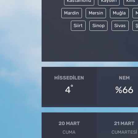
Kastamonu
Kayseri
Kilis
Mardin
Mersin
Muğla
Siirt
Sinop
Sivas
Ş
HISSEDILEN
NEM
°
4
%66
20 MART
21 MART
CUMA
CUMARTESI