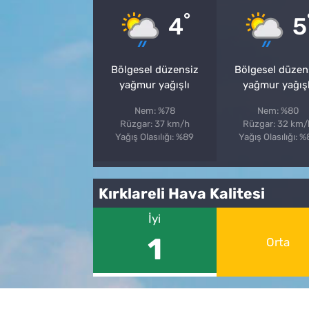
°
4
5
Bölgesel düzensiz
Bölgesel düzen
yağmur yağışlı
yağmur yağışl
Nem: %78
Nem: %80
Rüzgar: 37 km/h
Rüzgar: 32 km/
Yağış Olasılığı: %89
Yağış Olasılığı: 
Kırklareli Hava Kalitesi
İyi
1
Orta