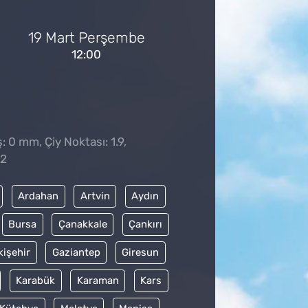
19 Mart Perşembe
12:00
: 0 mm, Çiy Noktası: 1.9,
22
Ardahan
Artvin
Aydın
Bursa
Çanakkale
Çankırı
kişehir
Gaziantep
Giresun
Karabük
Karaman
Kars