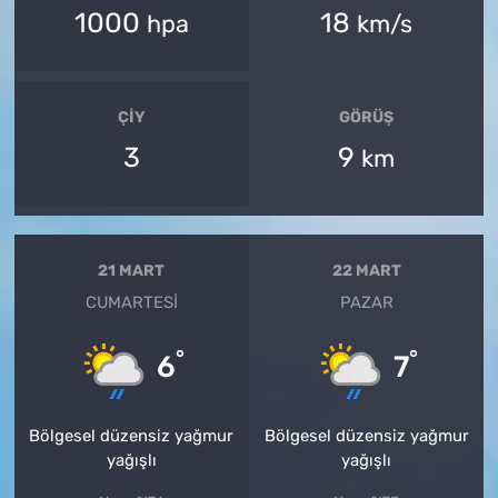
1000
18
hpa
km/s
ÇIY
GÖRÜŞ
3
9
km
21 MART
22 MART
CUMARTESI
PAZAR
°
°
6
7
Bölgesel düzensiz yağmur
Bölgesel düzensiz yağmur
yağışlı
yağışlı