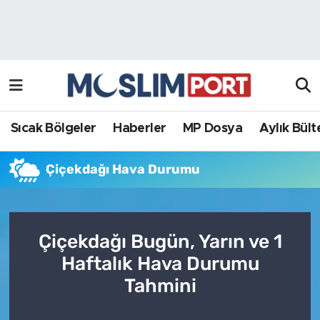
Sıcak Bölgeler
Analiz Haber
Haberler
Röportaj Haber
MP Dosya
Sıcak Bölgeler
Haberler
MP Dosya
Aylık Bült
Aylık Bülten
Çiçekdağı Hava Durumu
Çiçekdağı Bugün, Yarın ve 1
Haftalık Hava Durumu
Tahmini