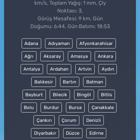
km/s, Toplam Yağış: 1 mm, Çiy
Noktası: 3,
Görüş Mesafesi: 9 km, Gün
Doğumu: 6:44, Gün Batımı: 18:53
Adana
Adıyaman
Afyonkarahisar
Ağrı
Aksaray
Amasya
Ankara
Antalya
Ardahan
Artvin
Aydın
Balıkesir
Bartın
Batman
Bayburt
Bilecik
Bingöl
Bitlis
Bolu
Burdur
Bursa
Çanakkale
Çankırı
Çorum
Denizli
Diyarbakır
Düzce
Edirne