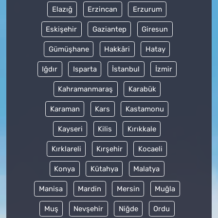
Elazığ
Erzincan
Erzurum
Eskişehir
Gaziantep
Giresun
Gümüşhane
Hakkâri
Hatay
Iğdır
Isparta
İstanbul
İzmir
Kahramanmaraş
Karabük
Karaman
Kars
Kastamonu
Kayseri
Kilis
Kırıkkale
Kırklareli
Kırşehir
Kocaeli
Konya
Kütahya
Malatya
Manisa
Mardin
Mersin
Muğla
Muş
Nevşehir
Niğde
Ordu