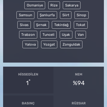
Osmaniye
Rize
Sakarya
Samsun
Şanlıurfa
Siirt
Sinop
Sivas
Şırnak
Tekirdağ
Tokat
Trabzon
Tunceli
Uşak
Van
Yalova
Yozgat
Zonguldak
HISSEDILEN
NEM
°
1
%94
BASINÇ
RÜZGAR