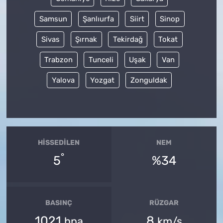
Samsun
Şanlıurfa
Siirt
Sinop
Sivas
Şırnak
Tekirdağ
Tokat
Trabzon
Tunceli
Uşak
Van
Yalova
Yozgat
Zonguldak
HISSEDILEN
NEM
°
5
%34
BASINÇ
RÜZGAR
1021
8
hpa
km/s