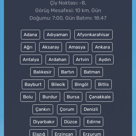
Çiy Noktası: -8,
Görüş Mesafesi: 10 km, Gün
Doğumu: 7:00, Gün Batımı: 18:47
Adana
Adıyaman
Afyonkarahisar
Ağrı
Aksaray
Amasya
Ankara
Antalya
Ardahan
Artvin
Aydın
Balıkesir
Bartın
Batman
Bayburt
Bilecik
Bingöl
Bitlis
Bolu
Burdur
Bursa
Çanakkale
Çankırı
Çorum
Denizli
Diyarbakır
Düzce
Edirne
Elazığ
Erzincan
Erzurum