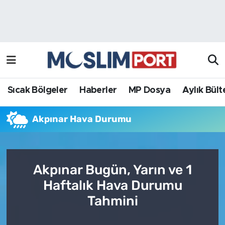
Sıcak Bölgeler
Analiz Haber
Haberler
Röportaj Haber
MP Dosya
Sıcak Bölgeler
Haberler
MP Dosya
Aylık Bült
Aylık Bülten
Akpınar Hava Durumu
Akpınar Bugün, Yarın ve 1
Haftalık Hava Durumu
Tahmini