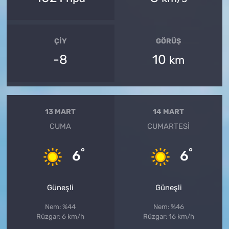
ÇIY
GÖRÜŞ
-8
10
km
13 MART
14 MART
CUMA
CUMARTESI
°
°
6
6
Güneşli
Güneşli
Nem: %44
Nem: %46
Rüzgar: 6 km/h
Rüzgar: 16 km/h