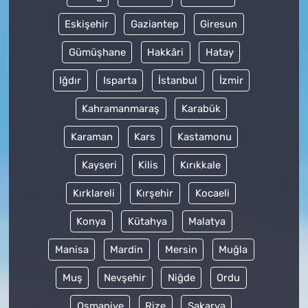
Eskişehir
Gaziantep
Giresun
Gümüşhane
Hakkâri
Hatay
Iğdır
Isparta
İstanbul
İzmir
Kahramanmaraş
Karabük
Karaman
Kars
Kastamonu
Kayseri
Kilis
Kırıkkale
Kırklareli
Kırşehir
Kocaeli
Konya
Kütahya
Malatya
Manisa
Mardin
Mersin
Muğla
Muş
Nevşehir
Niğde
Ordu
Osmaniye
Rize
Sakarya