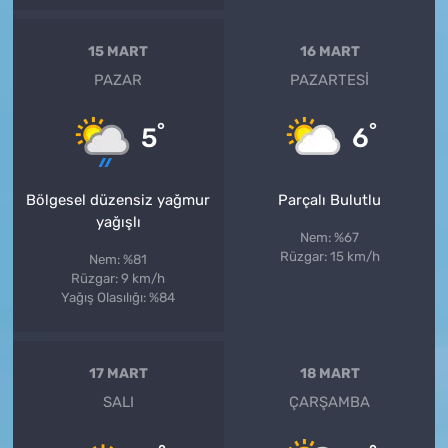
15 MART
16 MART
PAZAR
PAZARTESI
°
°
5
6
Bölgesel düzensiz yağmur
Parçalı Bulutlu
yağışlı
Nem: %67
Rüzgar: 15 km/h
Nem: %81
Rüzgar: 9 km/h
Yağış Olasılığı: %84
17 MART
18 MART
SALI
ÇARŞAMBA