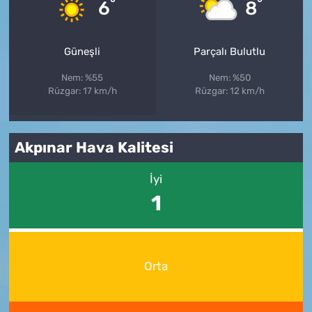
°
°
6
8
Güneşli
Parçalı Bulutlu
Nem: %55
Nem: %50
Rüzgar: 17 km/h
Rüzgar: 12 km/h
Akpınar Hava Kalitesi
İyi
1
Orta