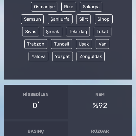
Osmaniye
Rize
Sakarya
Samsun
Şanlıurfa
Siirt
Sinop
Sivas
Şırnak
Tekirdağ
Tokat
Trabzon
Tunceli
Uşak
Van
Yalova
Yozgat
Zonguldak
HISSEDILEN
NEM
°
0
%92
BASINÇ
RÜZGAR