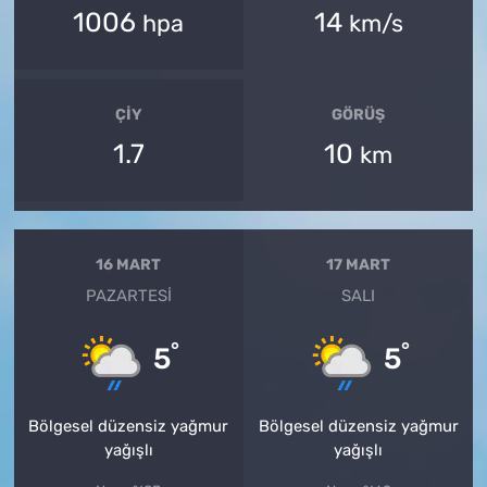
1006
14
hpa
km/s
ÇIY
GÖRÜŞ
1.7
10
km
16 MART
17 MART
PAZARTESI
SALI
°
°
5
5
Bölgesel düzensiz yağmur
Bölgesel düzensiz yağmur
yağışlı
yağışlı