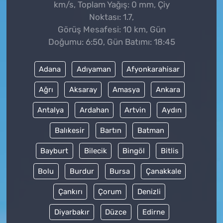
km/s, Toplam Yağış: 0 mm, Çiy
Noktası: 1.7,
Görüş Mesafesi: 10 km, Gün
Doğumu: 6:50, Gün Batımı: 18:45
Adana
Adıyaman
Afyonkarahisar
Ağrı
Aksaray
Amasya
Ankara
Antalya
Ardahan
Artvin
Aydın
Balıkesir
Bartın
Batman
Bayburt
Bilecik
Bingöl
Bitlis
Bolu
Burdur
Bursa
Çanakkale
Çankırı
Çorum
Denizli
Diyarbakır
Düzce
Edirne