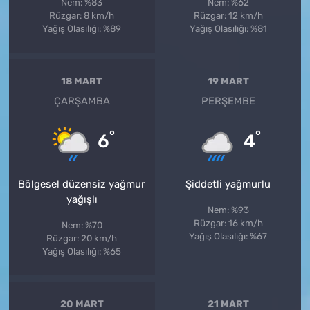
Nem: %83
Nem: %62
Rüzgar: 8 km/h
Rüzgar: 12 km/h
Yağış Olasılığı: %89
Yağış Olasılığı: %81
18 MART
19 MART
ÇARŞAMBA
PERŞEMBE
°
°
6
4
Bölgesel düzensiz yağmur
Şiddetli yağmurlu
yağışlı
Nem: %93
Rüzgar: 16 km/h
Nem: %70
Yağış Olasılığı: %67
Rüzgar: 20 km/h
Yağış Olasılığı: %65
20 MART
21 MART