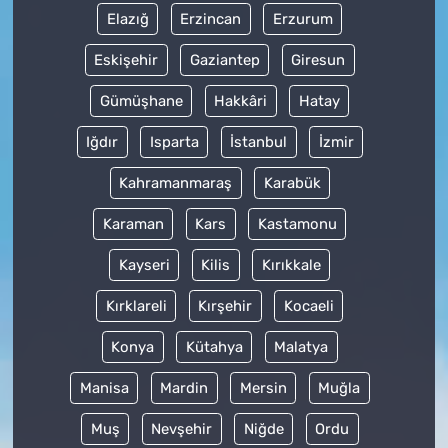
Elazığ
Erzincan
Erzurum
Eskişehir
Gaziantep
Giresun
Gümüşhane
Hakkâri
Hatay
Iğdır
Isparta
İstanbul
İzmir
Kahramanmaraş
Karabük
Karaman
Kars
Kastamonu
Kayseri
Kilis
Kırıkkale
Kırklareli
Kırşehir
Kocaeli
Konya
Kütahya
Malatya
Manisa
Mardin
Mersin
Muğla
Muş
Nevşehir
Niğde
Ordu