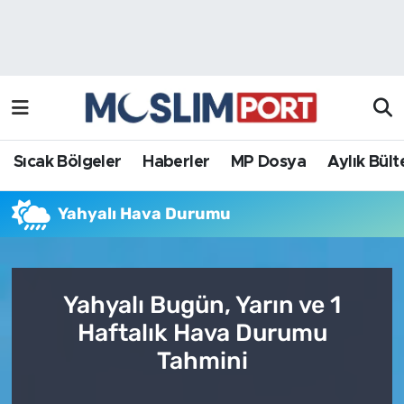
Sıcak Bölgeler
Analiz Haber
Haberler
Röportaj Haber
MP Dosya
Sıcak Bölgeler
Haberler
MP Dosya
Aylık Bült
Aylık Bülten
Yahyalı Hava Durumu
Yahyalı Bugün, Yarın ve 1
Haftalık Hava Durumu
Tahmini