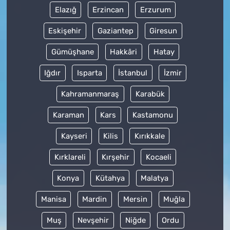
Elazığ
Erzincan
Erzurum
Eskişehir
Gaziantep
Giresun
Gümüşhane
Hakkâri
Hatay
Iğdır
Isparta
İstanbul
İzmir
Kahramanmaraş
Karabük
Karaman
Kars
Kastamonu
Kayseri
Kilis
Kırıkkale
Kırklareli
Kırşehir
Kocaeli
Konya
Kütahya
Malatya
Manisa
Mardin
Mersin
Muğla
Muş
Nevşehir
Niğde
Ordu