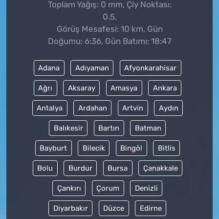
Toplam Yağış: 0 mm, Çiy Noktası:
0.5,
Görüş Mesafesi: 10 km, Gün
Doğumu: 6:36, Gün Batımı: 18:47
Adana
Adıyaman
Afyonkarahisar
Ağrı
Aksaray
Amasya
Ankara
Antalya
Ardahan
Artvin
Aydın
Balıkesir
Bartın
Batman
Bayburt
Bilecik
Bingöl
Bitlis
Bolu
Burdur
Bursa
Çanakkale
Çankırı
Çorum
Denizli
Diyarbakır
Düzce
Edirne