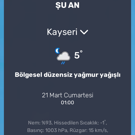
ŞU AN
Kayseri
°
5
Bölgesel düzensiz yağmur yağışlı
21 Mart Cumartesi
01:00
°
Nem: %93, Hissedilen Sıcaklık: -1
,
Basınç: 1003 hPa, Rüzgar: 15 km/s,