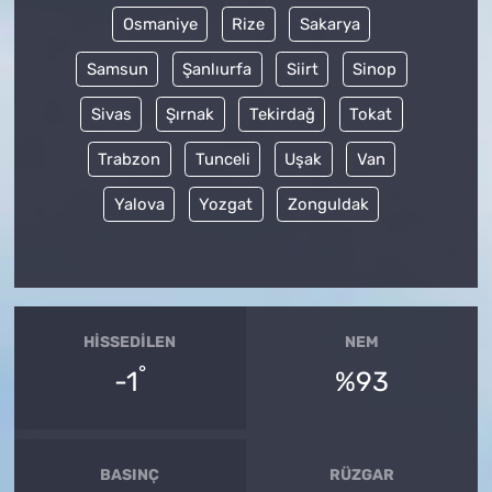
Osmaniye
Rize
Sakarya
Samsun
Şanlıurfa
Siirt
Sinop
Sivas
Şırnak
Tekirdağ
Tokat
Trabzon
Tunceli
Uşak
Van
Yalova
Yozgat
Zonguldak
HISSEDILEN
NEM
°
-1
%93
BASINÇ
RÜZGAR