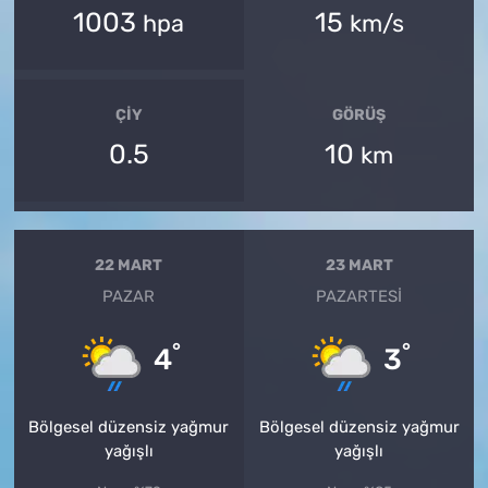
1003
15
hpa
km/s
ÇIY
GÖRÜŞ
0.5
10
km
22 MART
23 MART
PAZAR
PAZARTESI
°
°
4
3
Bölgesel düzensiz yağmur
Bölgesel düzensiz yağmur
yağışlı
yağışlı