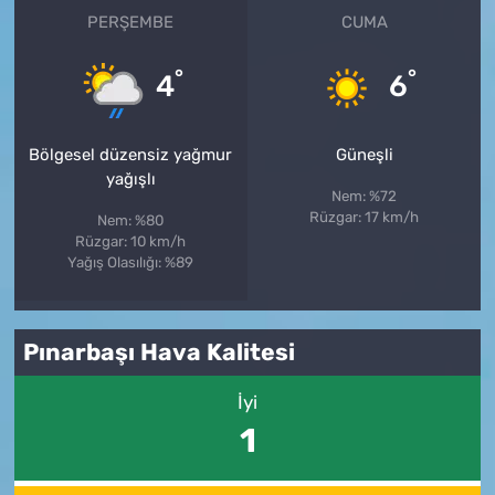
PERŞEMBE
CUMA
°
°
4
6
Bölgesel düzensiz yağmur
Güneşli
yağışlı
Nem: %72
Rüzgar: 17 km/h
Nem: %80
Rüzgar: 10 km/h
Yağış Olasılığı: %89
Pınarbaşı Hava Kalitesi
İyi
1