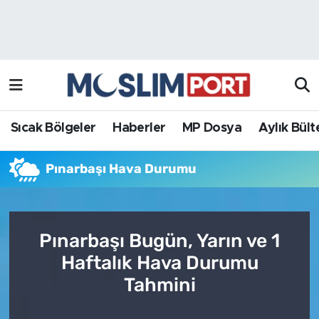
Sıcak Bölgeler
Analiz Haber
Haberler
Röportaj Haber
MP Dosya
Sıcak Bölgeler
Haberler
MP Dosya
Aylık Bült
Aylık Bülten
Pınarbaşı Hava Durumu
Pınarbaşı Bugün, Yarın ve 1
Haftalık Hava Durumu
Tahmini