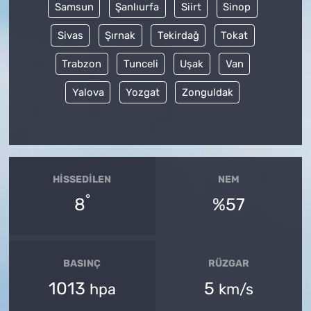
Samsun
Şanlıurfa
Siirt
Sinop
Sivas
Şırnak
Tekirdağ
Tokat
Trabzon
Tunceli
Uşak
Van
Yalova
Yozgat
Zonguldak
HISSEDILEN
NEM
°
8
%57
BASINÇ
RÜZGAR
1013
5
hpa
km/s