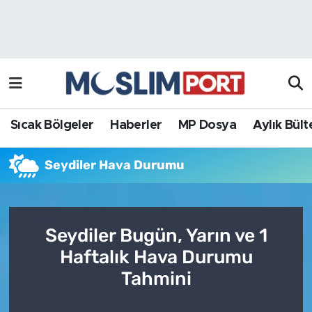
Sıcak Bölgeler
Analiz Haber
Haberler
Röportaj Haber
MP Dosya
Sıcak Bölgeler
Haberler
MP Dosya
Aylık Bült
Aylık Bülten
Seydiler Hava Durumu
Seydiler Bugün, Yarın ve 1
Haftalık Hava Durumu
Tahmini