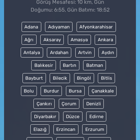
Görüş Mesafesi: 10 km, Gün
Doğumu: 6:55, Gün Batımı: 18:52
Adana
Adıyaman
Afyonkarahisar
Ağrı
Aksaray
Amasya
Ankara
Antalya
Ardahan
Artvin
Aydın
Balıkesir
Bartın
Batman
Bayburt
Bilecik
Bingöl
Bitlis
Bolu
Burdur
Bursa
Çanakkale
Çankırı
Çorum
Denizli
Diyarbakır
Düzce
Edirne
Elazığ
Erzincan
Erzurum