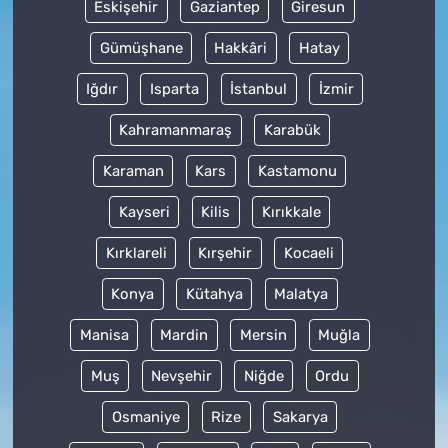
Eskişehir
Gaziantep
Giresun
Gümüşhane
Hakkâri
Hatay
Iğdır
Isparta
İstanbul
İzmir
Kahramanmaraş
Karabük
Karaman
Kars
Kastamonu
Kayseri
Kilis
Kırıkkale
Kırklareli
Kırşehir
Kocaeli
Konya
Kütahya
Malatya
Manisa
Mardin
Mersin
Muğla
Muş
Nevşehir
Niğde
Ordu
Osmaniye
Rize
Sakarya