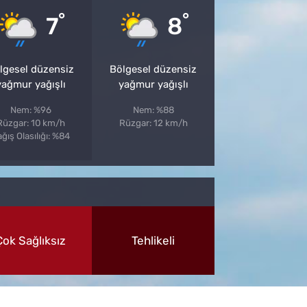
°
°
7
8
lgesel düzensiz
Bölgesel düzensiz
yağmur yağışlı
yağmur yağışlı
Nem: %96
Nem: %88
Rüzgar: 10 km/h
Rüzgar: 12 km/h
ğış Olasılığı: %84
Çok Sağlıksız
Tehlikeli