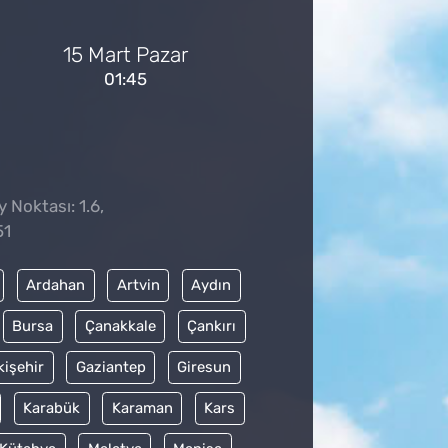
15 Mart Pazar
01:45
 Noktası: 1.6,
51
Ardahan
Artvin
Aydın
Bursa
Çanakkale
Çankırı
kişehir
Gaziantep
Giresun
Karabük
Karaman
Kars