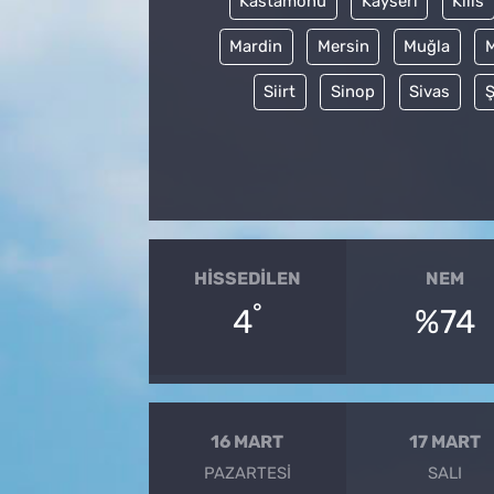
Kastamonu
Kayseri
Kilis
Mardin
Mersin
Muğla
Siirt
Sinop
Sivas
Ş
HISSEDILEN
NEM
°
4
%74
16 MART
17 MART
PAZARTESI
SALI