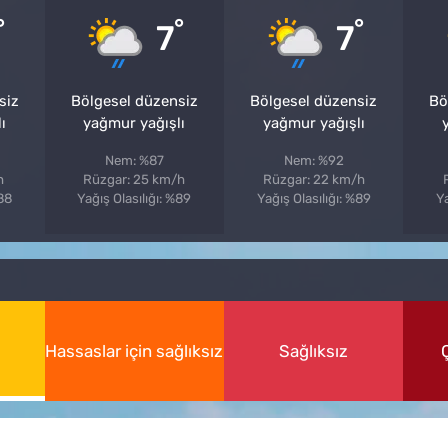
°
°
°
7
7
siz
Bölgesel düzensiz
Bölgesel düzensiz
Bö
ı
yağmur yağışlı
yağmur yağışlı
Nem: %87
Nem: %92
h
Rüzgar: 25 km/h
Rüzgar: 22 km/h
%88
Yağış Olasılığı: %89
Yağış Olasılığı: %89
Ya
Hassaslar için sağlıksız
Sağlıksız