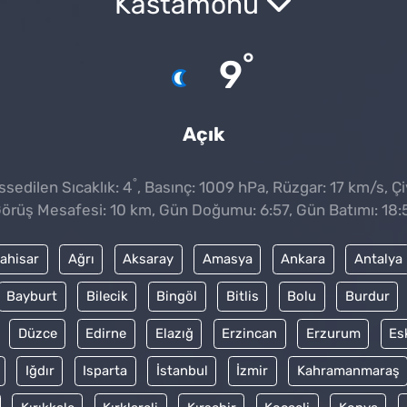
Kastamonu
°
9
Açık
°
sedilen Sıcaklık: 4
, Basınç: 1009 hPa, Rüzgar: 17 km/s, Çiy
örüş Mesafesi: 10 km, Gün Doğumu: 6:57, Gün Batımı: 18:
ahisar
Ağrı
Aksaray
Amasya
Ankara
Antalya
Bayburt
Bilecik
Bingöl
Bitlis
Bolu
Burdur
Düzce
Edirne
Elazığ
Erzincan
Erzurum
Es
Iğdır
Isparta
İstanbul
İzmir
Kahramanmaraş