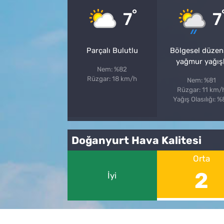
°
7
7
Parçalı Bulutlu
Bölgesel düzen
yağmur yağışl
Nem: %82
Rüzgar: 18 km/h
Nem: %81
Rüzgar: 11 km/
Yağış Olasılığı: 
Doğanyurt Hava Kalitesi
Orta
2
İyi