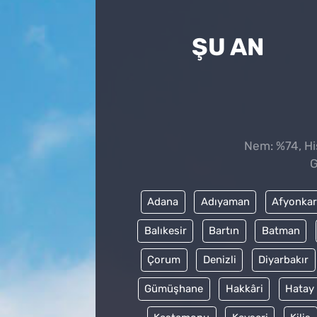
ŞU AN
Nem: %74, His
G
Adana
Adıyaman
Afyonkar
Balıkesir
Bartın
Batman
Çorum
Denizli
Diyarbakır
Gümüşhane
Hakkâri
Hatay