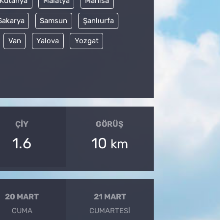
Kütahya
Malatya
Manisa
Sakarya
Samsun
Şanlıurfa
Van
Yalova
Yozgat
ÇIY
GÖRÜŞ
1.6
10
km
20 MART
21 MART
CUMA
CUMARTESI