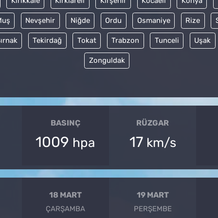
Kırıkkale
Kırklareli
Kırşehir
Kocaeli
Konya
Muş
Nevşehir
Niğde
Ordu
Osmaniye
Rize
ırnak
Tekirdağ
Tokat
Trabzon
Tunceli
Uşak
Zonguldak
BASINÇ
RÜZGAR
1009
17
hpa
km/s
18 MART
19 MART
ÇARŞAMBA
PERŞEMBE