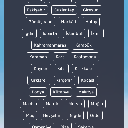
Eskişehir
Gaziantep
Giresun
Gümüşhane
Hakkâri
Hatay
Iğdır
Isparta
İstanbul
İzmir
Kahramanmaraş
Karabük
Karaman
Kars
Kastamonu
Kayseri
Kilis
Kırıkkale
Kırklareli
Kırşehir
Kocaeli
Konya
Kütahya
Malatya
Manisa
Mardin
Mersin
Muğla
Muş
Nevşehir
Niğde
Ordu
Osmaniye
Rize
Sakarya