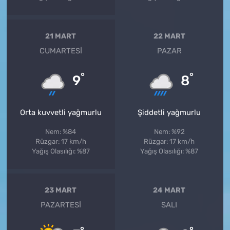
21 MART
22 MART
CUMARTESI
PAZAR
°
°
9
8
Orta kuvvetli yağmurlu
Şiddetli yağmurlu
Nem: %84
Nem: %92
Rüzgar: 17 km/h
Rüzgar: 17 km/h
Yağış Olasılığı: %87
Yağış Olasılığı: %87
23 MART
24 MART
PAZARTESI
SALI