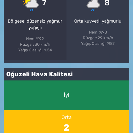
°
°
7
8
Bölgesel düzensiz yağmur
Orta kuvvetli yağmurlu
yağışlı
Nem: %98
Rüzgar: 29 km/h
Nem: %92
Yağış Olasılığı: %87
Rüzgar: 30 km/h
Yağış Olasılığı: %54
Oğuzeli Hava Kalitesi
İyi
Orta
2