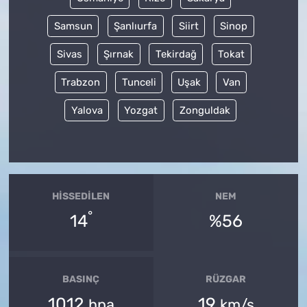
Samsun
Şanlıurfa
Siirt
Sinop
Sivas
Şırnak
Tekirdağ
Tokat
Trabzon
Tunceli
Uşak
Van
Yalova
Yozgat
Zonguldak
HISSEDILEN
NEM
°
14
%56
BASINÇ
RÜZGAR
1012
19
hpa
km/s