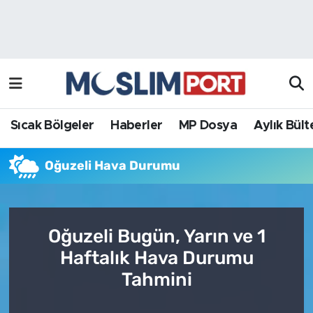
Sıcak Bölgeler
Analiz Haber
Haberler
Röportaj Haber
MP Dosya
Sıcak Bölgeler
Haberler
MP Dosya
Aylık Bült
Aylık Bülten
Oğuzeli Hava Durumu
Oğuzeli Bugün, Yarın ve 1
Haftalık Hava Durumu
Tahmini