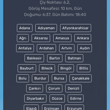
Çiy Noktası: 6.2,
Görüş Mesafesi: 10 km, Gün
Doğumu: 6:37, Gün Batımı: 18:40
Adana
Adıyaman
Afyonkarahisar
Ağrı
Aksaray
Amasya
Ankara
Antalya
Ardahan
Artvin
Aydın
Balıkesir
Bartın
Batman
Bayburt
Bilecik
Bingöl
Bitlis
Bolu
Burdur
Bursa
Çanakkale
Çankırı
Çorum
Denizli
Diyarbakır
Düzce
Edirne
Elazığ
Erzincan
Erzurum