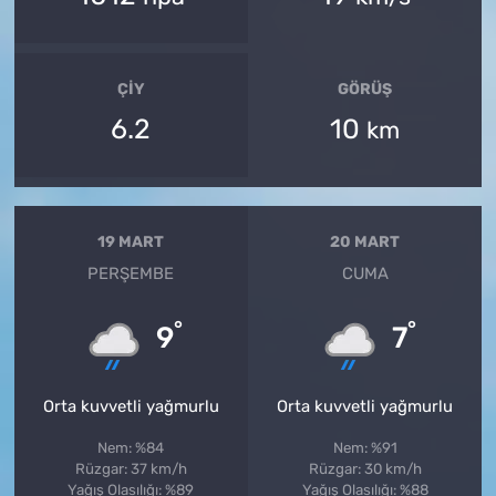
ÇIY
GÖRÜŞ
6.2
10
km
19 MART
20 MART
PERŞEMBE
CUMA
°
°
9
7
Orta kuvvetli yağmurlu
Orta kuvvetli yağmurlu
Nem: %84
Nem: %91
Rüzgar: 37 km/h
Rüzgar: 30 km/h
Yağış Olasılığı: %89
Yağış Olasılığı: %88