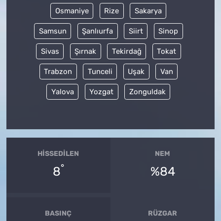
Osmaniye
Rize
Sakarya
Samsun
Şanlıurfa
Siirt
Sinop
Sivas
Şırnak
Tekirdağ
Tokat
Trabzon
Tunceli
Uşak
Van
Yalova
Yozgat
Zonguldak
HISSEDILEN
NEM
°
8
%84
BASINÇ
RÜZGAR