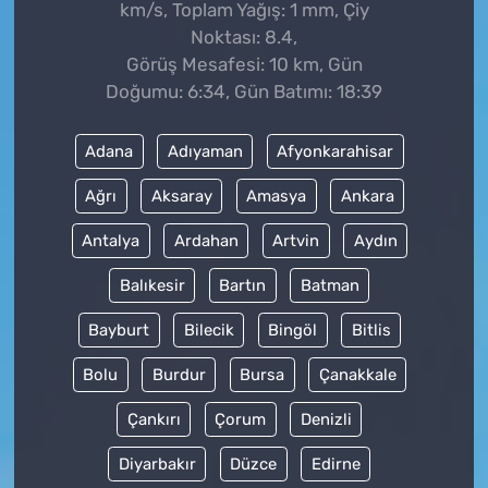
km/s, Toplam Yağış: 1 mm, Çiy
Noktası: 8.4,
Görüş Mesafesi: 10 km, Gün
Doğumu: 6:34, Gün Batımı: 18:39
Adana
Adıyaman
Afyonkarahisar
Ağrı
Aksaray
Amasya
Ankara
Antalya
Ardahan
Artvin
Aydın
Balıkesir
Bartın
Batman
Bayburt
Bilecik
Bingöl
Bitlis
Bolu
Burdur
Bursa
Çanakkale
Çankırı
Çorum
Denizli
Diyarbakır
Düzce
Edirne