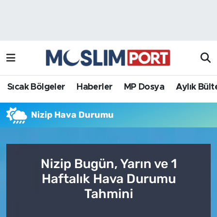
Sıcak Bölgeler
Analiz Haber
Haberler
Röportaj Haber
MP Dosya
Sıcak Bölgeler
Haberler
MP Dosya
Aylık Bült
Aylık Bülten
Nizip Hava Durumu
Nizip Bugün, Yarın ve 1
Haftalık Hava Durumu
Tahmini