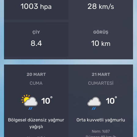
1003
28
hpa
km/s
ÇIY
GÖRÜŞ
8.4
10
km
20 MART
21 MART
CUMA
CUMARTESI
°
°
10
10
Bölgesel düzensiz yağmur
Orta kuvvetli yağmurlu
yağışlı
Nem: %87