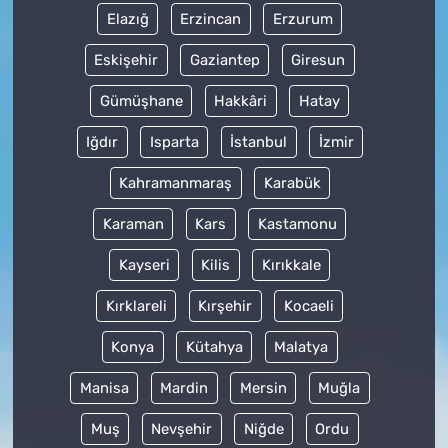
Elazığ
Erzincan
Erzurum
Eskişehir
Gaziantep
Giresun
Gümüşhane
Hakkâri
Hatay
Iğdır
Isparta
İstanbul
İzmir
Kahramanmaraş
Karabük
Karaman
Kars
Kastamonu
Kayseri
Kilis
Kırıkkale
Kırklareli
Kırşehir
Kocaeli
Konya
Kütahya
Malatya
Manisa
Mardin
Mersin
Muğla
Muş
Nevşehir
Niğde
Ordu