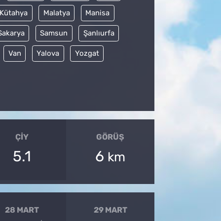
Kütahya
Malatya
Manisa
Sakarya
Samsun
Şanlıurfa
Van
Yalova
Yozgat
ÇIY
GÖRÜŞ
5.1
6
km
28 MART
29 MART