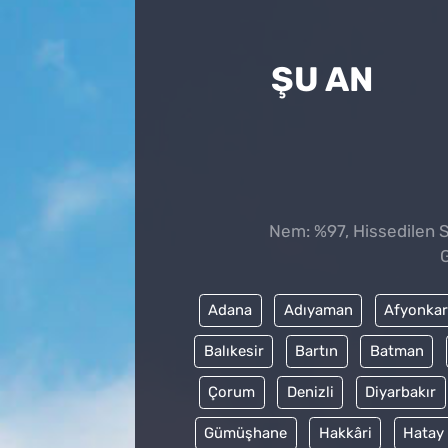
ŞU AN
Nem: %97, Hissedilen Sı
Adana
Adıyaman
Afyonkar
Balıkesir
Bartın
Batman
Çorum
Denizli
Diyarbakır
Gümüşhane
Hakkâri
Hatay