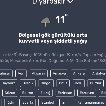
Diyarbakır
°
11
Bölgesel gök gürültülü orta
kuvvetli veya şiddetli yağış
°
caklık: 3
, Basınç: 1013 hPa, Rüzgar: 19 km/s, Toplam Yağış
Görüş Mesafesi: 6 km, Gün Doğumu: 6:15, Gün Batımı: 18:3
ahisar
Ağrı
Aksaray
Amasya
Ankara
Antalya
Bayburt
Bilecik
Bingöl
Bitlis
Bolu
Burdur
Düzce
Edirne
Elazığ
Erzincan
Erzurum
Es
Iğdır
Isparta
İstanbul
İzmir
Kahramanmaraş