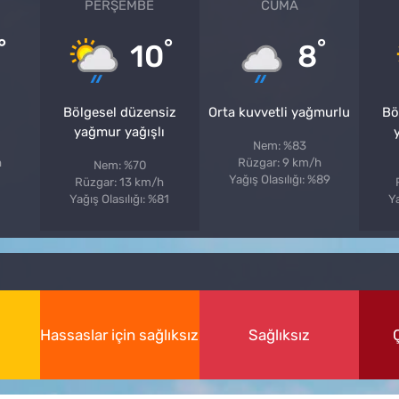
PERŞEMBE
CUMA
°
°
°
10
8
Bölgesel düzensiz
Orta kuvvetli yağmurlu
Bö
yağmur yağışlı
Nem: %83
h
Rüzgar: 9 km/h
Nem: %70
Yağış Olasılığı: %89
Rüzgar: 13 km/h
Yağış Olasılığı: %81
Ya
Hassaslar için sağlıksız
Sağlıksız