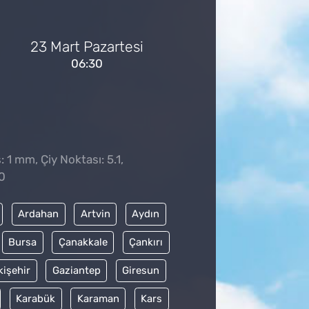
23 Mart Pazartesi
06:30
: 1 mm, Çiy Noktası: 5.1,
0
Ardahan
Artvin
Aydın
Bursa
Çanakkale
Çankırı
kişehir
Gaziantep
Giresun
Karabük
Karaman
Kars