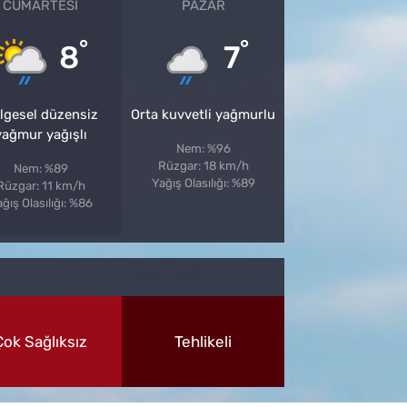
CUMARTESI
PAZAR
°
°
8
7
lgesel düzensiz
Orta kuvvetli yağmurlu
yağmur yağışlı
Nem: %96
Rüzgar: 18 km/h
Nem: %89
Yağış Olasılığı: %89
Rüzgar: 11 km/h
ğış Olasılığı: %86
Çok Sağlıksız
Tehlikeli