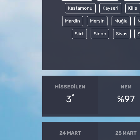
Kastamonu
Kayseri
Kilis
Mardin
Mersin
Muğla
Siirt
Sinop
Sivas
Ş
HISSEDILEN
NEM
°
3
%97
24 MART
25 MART