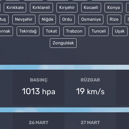
Kırıkkale
Kırklareli
Kırşehir
Kocaeli
Konya
Muş
Nevşehir
Niğde
Ordu
Osmaniye
Rize
ırnak
Tekirdağ
Tokat
Trabzon
Tunceli
Uşak
Zonguldak
BASINÇ
RÜZGAR
1013
19
hpa
km/s
26 MART
27 MART