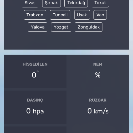
Sivas
Şırnak
Tekirdağ
Tokat
Trabzon
Tunceli
Uşak
Van
Yalova
Yozgat
Zonguldak
HISSEDILEN
NEM
°
0
%
BASINÇ
RÜZGAR
0
0
hpa
km/s