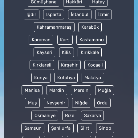
Gümüşhane
Hakkâri
Hatay
Iğdır
Isparta
İstanbul
İzmir
Kahramanmaraş
Karabük
Karaman
Kars
Kastamonu
Kayseri
Kilis
Kırıkkale
Kırklareli
Kırşehir
Kocaeli
Konya
Kütahya
Malatya
Manisa
Mardin
Mersin
Muğla
Muş
Nevşehir
Niğde
Ordu
Osmaniye
Rize
Sakarya
Samsun
Şanlıurfa
Siirt
Sinop