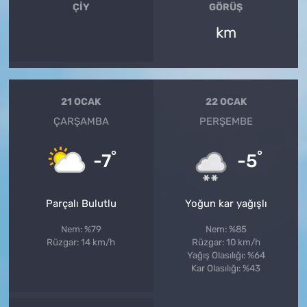
ÇIY
GÖRÜŞ
km
21 OCAK
22 OCAK
ÇARŞAMBA
PERŞEMBE
°
°
-7
-5
Parçalı Bulutlu
Yoğun kar yağışlı
Nem: %79
Nem: %85
Rüzgar: 14 km/h
Rüzgar: 10 km/h
Yağış Olasılığı: %64
Kar Olasılığı: %43