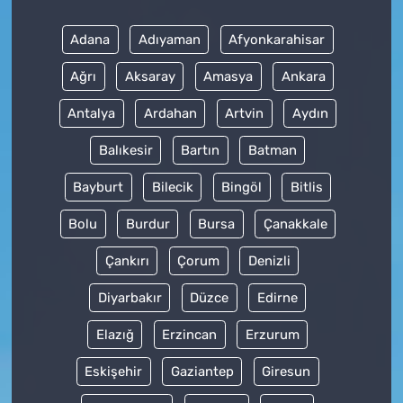
Adana
Adıyaman
Afyonkarahisar
Ağrı
Aksaray
Amasya
Ankara
Antalya
Ardahan
Artvin
Aydın
Balıkesir
Bartın
Batman
Bayburt
Bilecik
Bingöl
Bitlis
Bolu
Burdur
Bursa
Çanakkale
Çankırı
Çorum
Denizli
Diyarbakır
Düzce
Edirne
Elazığ
Erzincan
Erzurum
Eskişehir
Gaziantep
Giresun