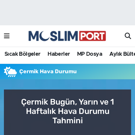
Sıcak Bölgeler
Analiz Haber
Haberler
Röportaj Haber
MP Dosya
Sıcak Bölgeler
Haberler
MP Dosya
Aylık Bült
Aylık Bülten
Çermik Hava Durumu
Çermik Bugün, Yarın ve 1
Haftalık Hava Durumu
Tahmini