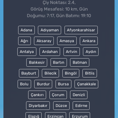
Çiy Noktası: 2.4,
Görüş Mesafesi: 10 km, Gün
Doğumu: 7:17, Gün Batımı: 19:10
Adana
Adıyaman
Afyonkarahisar
Ağrı
Aksaray
Amasya
Ankara
Antalya
Ardahan
Artvin
Aydın
Balıkesir
Bartın
Batman
Bayburt
Bilecik
Bingöl
Bitlis
Bolu
Burdur
Bursa
Çanakkale
Çankırı
Çorum
Denizli
Diyarbakır
Düzce
Edirne
Elazığ
Erzincan
Erzurum