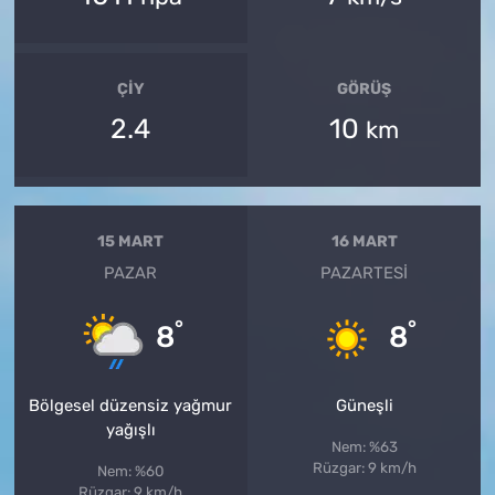
ÇIY
GÖRÜŞ
2.4
10
km
15 MART
16 MART
PAZAR
PAZARTESI
°
°
8
8
Bölgesel düzensiz yağmur
Güneşli
yağışlı
Nem: %63
Rüzgar: 9 km/h
Nem: %60
Rüzgar: 9 km/h