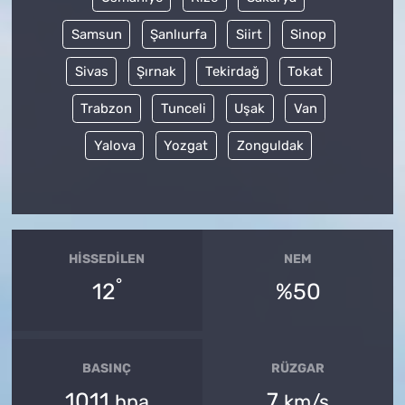
Samsun
Şanlıurfa
Siirt
Sinop
Sivas
Şırnak
Tekirdağ
Tokat
Trabzon
Tunceli
Uşak
Van
Yalova
Yozgat
Zonguldak
HISSEDILEN
NEM
°
12
%50
BASINÇ
RÜZGAR
1011
7
hpa
km/s