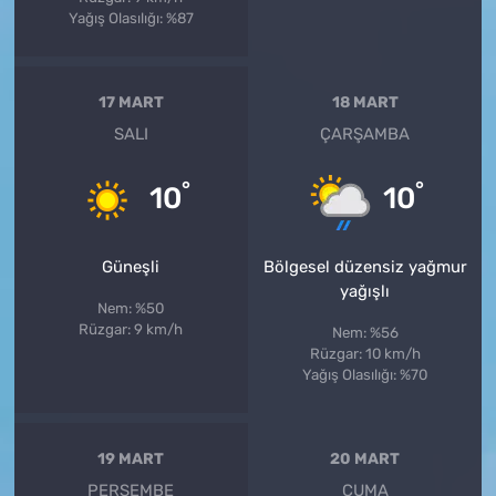
Yağış Olasılığı: %87
17 MART
18 MART
SALI
ÇARŞAMBA
°
°
10
10
Güneşli
Bölgesel düzensiz yağmur
yağışlı
Nem: %50
Rüzgar: 9 km/h
Nem: %56
Rüzgar: 10 km/h
Yağış Olasılığı: %70
19 MART
20 MART
PERŞEMBE
CUMA