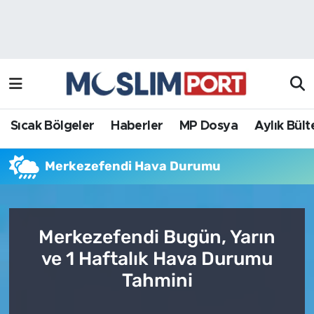
Sıcak Bölgeler
Analiz Haber
Haberler
Röportaj Haber
MP Dosya
Sıcak Bölgeler
Haberler
MP Dosya
Aylık Bült
Aylık Bülten
Merkezefendi Hava Durumu
Merkezefendi Bugün, Yarın
ve 1 Haftalık Hava Durumu
Tahmini