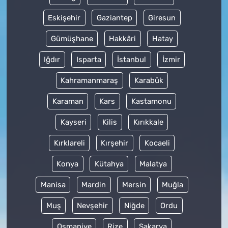
Eskişehir
Gaziantep
Giresun
Gümüşhane
Hakkâri
Hatay
Iğdır
Isparta
İstanbul
İzmir
Kahramanmaraş
Karabük
Karaman
Kars
Kastamonu
Kayseri
Kilis
Kırıkkale
Kırklareli
Kırşehir
Kocaeli
Konya
Kütahya
Malatya
Manisa
Mardin
Mersin
Muğla
Muş
Nevşehir
Niğde
Ordu
Osmaniye
Rize
Sakarya