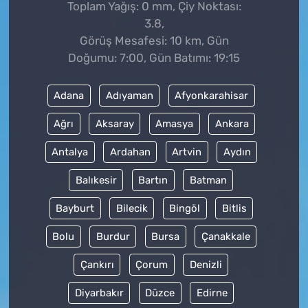
Toplam Yağış: 0 mm, Çiy Noktası:
3.8,
Görüş Mesafesi: 10 km, Gün
Doğumu: 7:00, Gün Batımı: 19:15
Adana
Adıyaman
Afyonkarahisar
Ağrı
Aksaray
Amasya
Ankara
Antalya
Ardahan
Artvin
Aydın
Balıkesir
Bartın
Batman
Bayburt
Bilecik
Bingöl
Bitlis
Bolu
Burdur
Bursa
Çanakkale
Çankırı
Çorum
Denizli
Diyarbakır
Düzce
Edirne