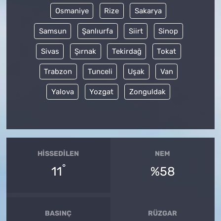
Osmaniye
Rize
Sakarya
Samsun
Şanlıurfa
Siirt
Sinop
Sivas
Şırnak
Tekirdağ
Tokat
Trabzon
Tunceli
Uşak
Van
Yalova
Yozgat
Zonguldak
HISSEDILEN
NEM
°
11
%58
BASINÇ
RÜZGAR