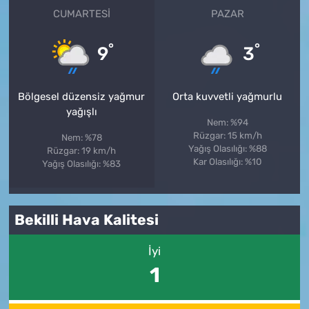
CUMARTESI
PAZAR
°
°
9
3
Bölgesel düzensiz yağmur
Orta kuvvetli yağmurlu
yağışlı
Nem: %94
Rüzgar: 15 km/h
Nem: %78
Yağış Olasılığı: %88
Rüzgar: 19 km/h
Kar Olasılığı: %10
Yağış Olasılığı: %83
Bekilli Hava Kalitesi
İyi
1