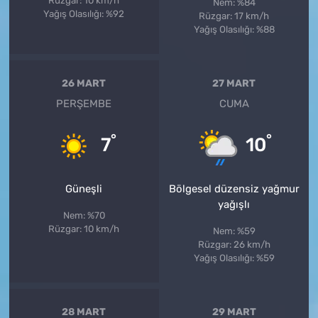
Rüzgar: 10 km/h
Nem: %84
Yağış Olasılığı: %92
Rüzgar: 17 km/h
Yağış Olasılığı: %88
26 MART
27 MART
PERŞEMBE
CUMA
°
°
7
10
Güneşli
Bölgesel düzensiz yağmur
yağışlı
Nem: %70
Rüzgar: 10 km/h
Nem: %59
Rüzgar: 26 km/h
Yağış Olasılığı: %59
28 MART
29 MART