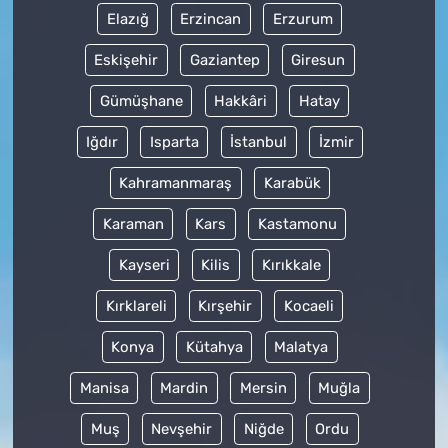
Elazığ
Erzincan
Erzurum
Eskişehir
Gaziantep
Giresun
Gümüşhane
Hakkâri
Hatay
Iğdır
Isparta
İstanbul
İzmir
Kahramanmaraş
Karabük
Karaman
Kars
Kastamonu
Kayseri
Kilis
Kırıkkale
Kırklareli
Kırşehir
Kocaeli
Konya
Kütahya
Malatya
Manisa
Mardin
Mersin
Muğla
Muş
Nevşehir
Niğde
Ordu