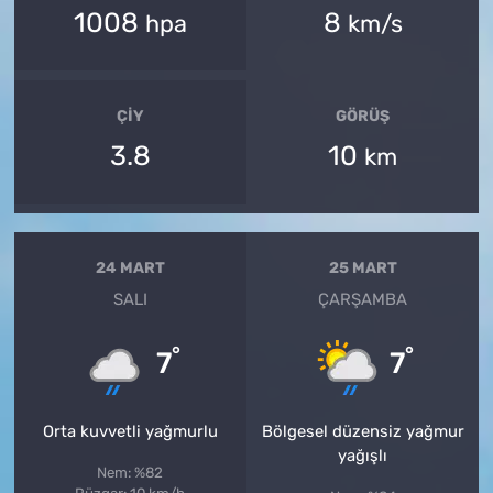
1008
8
hpa
km/s
ÇIY
GÖRÜŞ
3.8
10
km
24 MART
25 MART
SALI
ÇARŞAMBA
°
°
7
7
Orta kuvvetli yağmurlu
Bölgesel düzensiz yağmur
yağışlı
Nem: %82