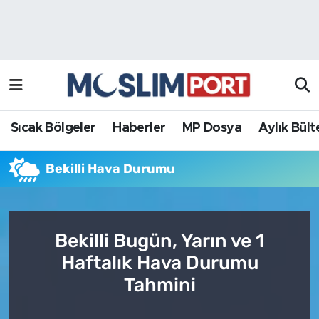
Sıcak Bölgeler
Analiz Haber
Haberler
Röportaj Haber
MP Dosya
Sıcak Bölgeler
Haberler
MP Dosya
Aylık Bült
Aylık Bülten
Bekilli Hava Durumu
Bekilli Bugün, Yarın ve 1
Haftalık Hava Durumu
Tahmini