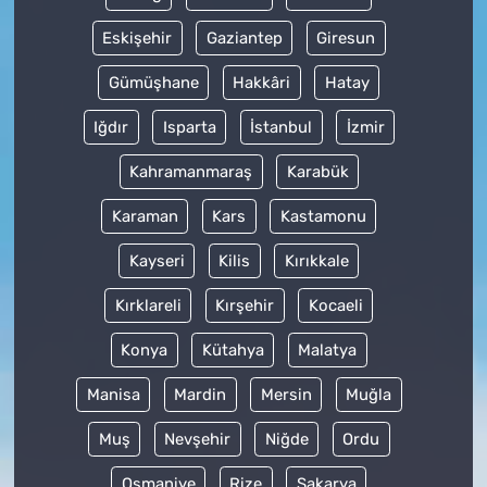
Eskişehir
Gaziantep
Giresun
Gümüşhane
Hakkâri
Hatay
Iğdır
Isparta
İstanbul
İzmir
Kahramanmaraş
Karabük
Karaman
Kars
Kastamonu
Kayseri
Kilis
Kırıkkale
Kırklareli
Kırşehir
Kocaeli
Konya
Kütahya
Malatya
Manisa
Mardin
Mersin
Muğla
Muş
Nevşehir
Niğde
Ordu
Osmaniye
Rize
Sakarya