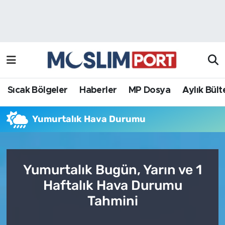
Sıcak Bölgeler
Analiz Haber
Haberler
Röportaj Haber
MP Dosya
Sıcak Bölgeler
Haberler
MP Dosya
Aylık Bült
Aylık Bülten
Yumurtalık Hava Durumu
Yumurtalık Bugün, Yarın ve 1
Haftalık Hava Durumu
Tahmini