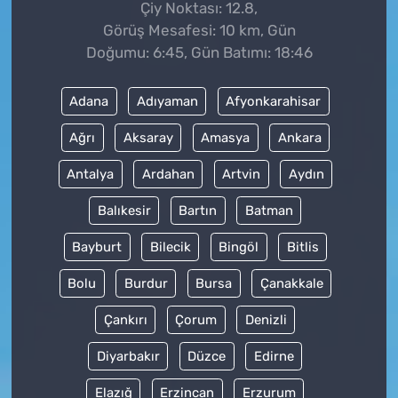
Çiy Noktası: 12.8,
Görüş Mesafesi: 10 km, Gün
Doğumu: 6:45, Gün Batımı: 18:46
Adana
Adıyaman
Afyonkarahisar
Ağrı
Aksaray
Amasya
Ankara
Antalya
Ardahan
Artvin
Aydın
Balıkesir
Bartın
Batman
Bayburt
Bilecik
Bingöl
Bitlis
Bolu
Burdur
Bursa
Çanakkale
Çankırı
Çorum
Denizli
Diyarbakır
Düzce
Edirne
Elazığ
Erzincan
Erzurum