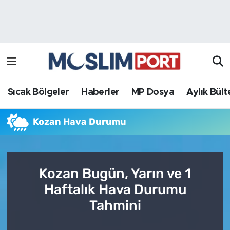
Sıcak Bölgeler
Analiz Haber
Haberler
Röportaj Haber
MP Dosya
Sıcak Bölgeler
Haberler
MP Dosya
Aylık Bült
Aylık Bülten
Kozan Hava Durumu
Kozan Bugün, Yarın ve 1
Haftalık Hava Durumu
Tahmini