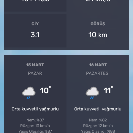
ÇIY
GÖRÜŞ
3.1
10
km
15 MART
16 MART
PAZAR
PAZARTESI
°
°
10
11
Orta kuvvetli yağmurlu
Orta kuvvetli yağmurlu
Nem: %87
Nem: %82
Rüzgar: 13 km/h
Rüzgar: 12 km/h
Yağış Olasılığı: %87
Yağış Olasılığı: %88