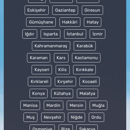
Eskişehir
Gaziantep
Giresun
Gümüşhane
Hakkâri
Hatay
Iğdır
Isparta
İstanbul
İzmir
Kahramanmaraş
Karabük
Karaman
Kars
Kastamonu
Kayseri
Kilis
Kırıkkale
Kırklareli
Kırşehir
Kocaeli
Konya
Kütahya
Malatya
Manisa
Mardin
Mersin
Muğla
Muş
Nevşehir
Niğde
Ordu
Osmaniye
Rize
Sakarya