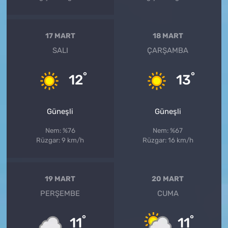
17 MART
18 MART
SALI
ÇARŞAMBA
°
°
12
13
Güneşli
Güneşli
Nem: %76
Nem: %67
Rüzgar: 9 km/h
Rüzgar: 16 km/h
19 MART
20 MART
PERŞEMBE
CUMA
°
°
11
11