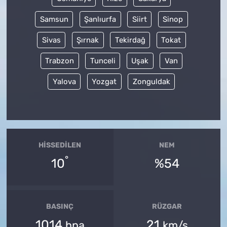
Samsun
Şanlıurfa
Siirt
Sinop
Sivas
Şırnak
Tekirdağ
Tokat
Trabzon
Tunceli
Uşak
Van
Yalova
Yozgat
Zonguldak
HISSEDILEN
NEM
°
10
%54
BASINÇ
RÜZGAR
1014
21
hpa
km/s