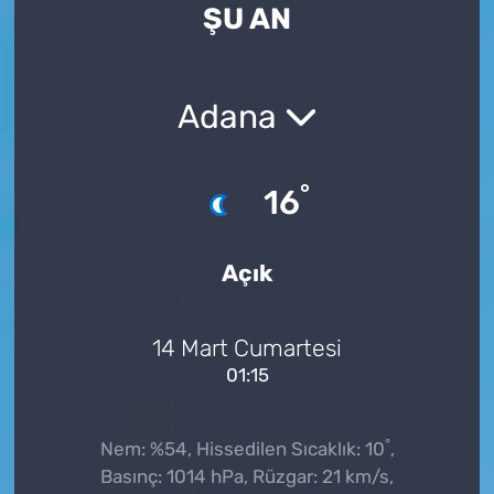
ŞU AN
Adana
°
16
Açık
14 Mart Cumartesi
01:15
°
Nem: %54, Hissedilen Sıcaklık: 10
,
Basınç: 1014 hPa, Rüzgar: 21 km/s,