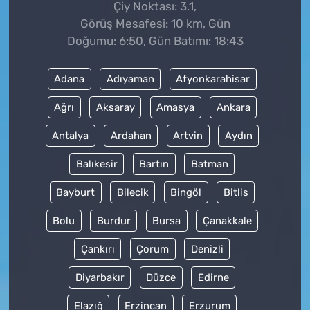
Çiy Noktası: 3.1,
Görüş Mesafesi: 10 km, Gün
Doğumu: 6:50, Gün Batımı: 18:43
Adana
Adıyaman
Afyonkarahisar
Ağrı
Aksaray
Amasya
Ankara
Antalya
Ardahan
Artvin
Aydın
Balıkesir
Bartın
Batman
Bayburt
Bilecik
Bingöl
Bitlis
Bolu
Burdur
Bursa
Çanakkale
Çankırı
Çorum
Denizli
Diyarbakır
Düzce
Edirne
Elazığ
Erzincan
Erzurum