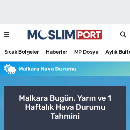
Sıcak Bölgeler
Analiz Haber
Haberler
Röportaj Haber
MP Dosya
Sıcak Bölgeler
Haberler
MP Dosya
Aylık Bült
Aylık Bülten
Malkara Hava Durumu
Malkara Bugün, Yarın ve 1
Haftalık Hava Durumu
Tahmini