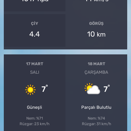
ÇIY
GÖRÜŞ
4.4
10
km
17 MART
18 MART
SALI
ÇARŞAMBA
°
°
7
7
Güneşli
Parçalı Bulutlu
Nem: %71
Nem: %74
Rüzgar: 23 km/h
Rüzgar: 31 km/h