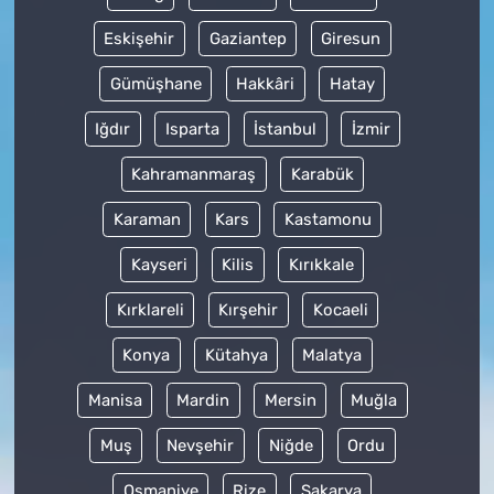
Eskişehir
Gaziantep
Giresun
Gümüşhane
Hakkâri
Hatay
Iğdır
Isparta
İstanbul
İzmir
Kahramanmaraş
Karabük
Karaman
Kars
Kastamonu
Kayseri
Kilis
Kırıkkale
Kırklareli
Kırşehir
Kocaeli
Konya
Kütahya
Malatya
Manisa
Mardin
Mersin
Muğla
Muş
Nevşehir
Niğde
Ordu
Osmaniye
Rize
Sakarya