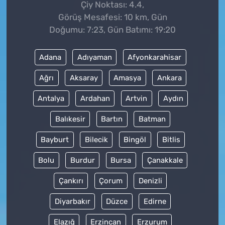
Çiy Noktası: 4.4,
Görüş Mesafesi: 10 km, Gün
Doğumu: 7:23, Gün Batımı: 19:20
Adana
Adıyaman
Afyonkarahisar
Ağrı
Aksaray
Amasya
Ankara
Antalya
Ardahan
Artvin
Aydın
Balıkesir
Bartın
Batman
Bayburt
Bilecik
Bingöl
Bitlis
Bolu
Burdur
Bursa
Çanakkale
Çankırı
Çorum
Denizli
Diyarbakır
Düzce
Edirne
Elazığ
Erzincan
Erzurum