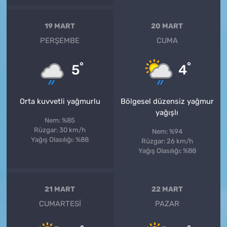
19 MART
20 MART
PERŞEMBE
CUMA
°
°
5
4
Orta kuvvetli yağmurlu
Bölgesel düzensiz yağmur
yağışlı
Nem: %85
Rüzgar: 30 km/h
Nem: %94
Yağış Olasılığı: %88
Rüzgar: 26 km/h
Yağış Olasılığı: %88
21 MART
22 MART
CUMARTESI
PAZAR