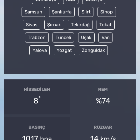
Samsun
Şanlıurfa
Siirt
Sinop
Sivas
Şırnak
Tekirdağ
Tokat
Trabzon
Tunceli
Uşak
Van
Yalova
Yozgat
Zonguldak
HISSEDILEN
NEM
°
8
%74
BASINÇ
RÜZGAR
1017
14
hpa
km/s