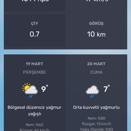
ÇIY
GÖRÜŞ
0.7
10
km
19 MART
20 MART
PERŞEMBE
CUMA
°
°
9
7
Bölgesel düzensiz yağmur
Orta kuvvetli yağmurlu
yağışlı
Nem: %80
Rüzgar: 13 km/h
Nem: %65
Yağış Olasılığı: %83
Rüzgar: 46 km/h