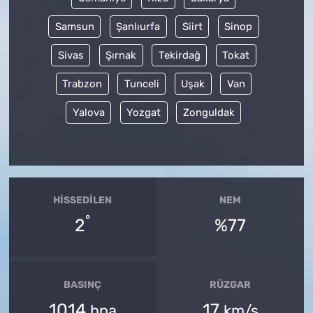
Samsun
Şanlıurfa
Siirt
Sinop
Sivas
Şırnak
Tekirdağ
Tokat
Trabzon
Tunceli
Uşak
Van
Yalova
Yozgat
Zonguldak
HISSEDILEN
NEM
°
2
%77
BASINÇ
RÜZGAR
1014
17
hpa
km/s