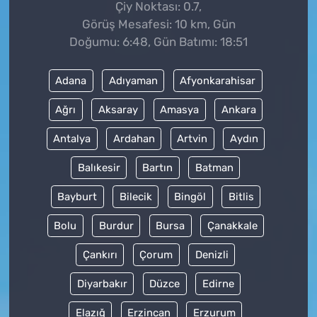
Çiy Noktası: 0.7,
Görüş Mesafesi: 10 km, Gün
Doğumu: 6:48, Gün Batımı: 18:51
Adana
Adıyaman
Afyonkarahisar
Ağrı
Aksaray
Amasya
Ankara
Antalya
Ardahan
Artvin
Aydın
Balıkesir
Bartın
Batman
Bayburt
Bilecik
Bingöl
Bitlis
Bolu
Burdur
Bursa
Çanakkale
Çankırı
Çorum
Denizli
Diyarbakır
Düzce
Edirne
Elazığ
Erzincan
Erzurum