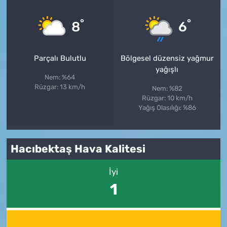
°
°
8
6
Parçalı Bulutlu
Bölgesel düzensiz yağmur
yağışlı
Nem: %64
Rüzgar: 13 km/h
Nem: %82
Rüzgar: 10 km/h
Yağış Olasılığı: %86
Hacıbektaş Hava Kalitesi
İyi
1