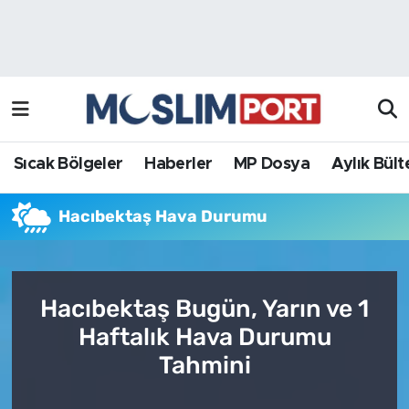
Sıcak Bölgeler
Analiz Haber
Haberler
Röportaj Haber
MP Dosya
Sıcak Bölgeler
Haberler
MP Dosya
Aylık Bült
Aylık Bülten
Hacıbektaş Hava Durumu
Hacıbektaş Bugün, Yarın ve 1
Haftalık Hava Durumu
Tahmini