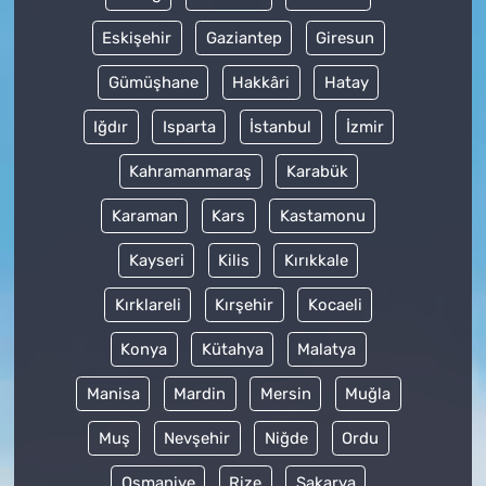
Eskişehir
Gaziantep
Giresun
Gümüşhane
Hakkâri
Hatay
Iğdır
Isparta
İstanbul
İzmir
Kahramanmaraş
Karabük
Karaman
Kars
Kastamonu
Kayseri
Kilis
Kırıkkale
Kırklareli
Kırşehir
Kocaeli
Konya
Kütahya
Malatya
Manisa
Mardin
Mersin
Muğla
Muş
Nevşehir
Niğde
Ordu
Osmaniye
Rize
Sakarya