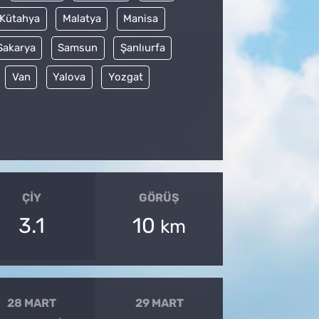
Kütahya
Malatya
Manisa
Sakarya
Samsun
Şanlıurfa
Van
Yalova
Yozgat
ÇIY
GÖRÜŞ
3.1
10
km
28 MART
29 MART