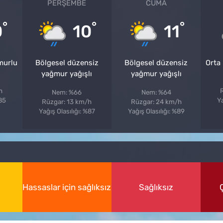
PERŞEMBE
CUMA
°
°
°
0
10
11
murlu
Bölgesel düzensiz
Bölgesel düzensiz
Orta
yağmur yağışlı
yağmur yağışlı
h
Nem: %66
Nem: %64
%85
Ya
Rüzgar: 13 km/h
Rüzgar: 24 km/h
Yağış Olasılığı: %87
Yağış Olasılığı: %89
Hassaslar için sağlıksız
Sağlıksız