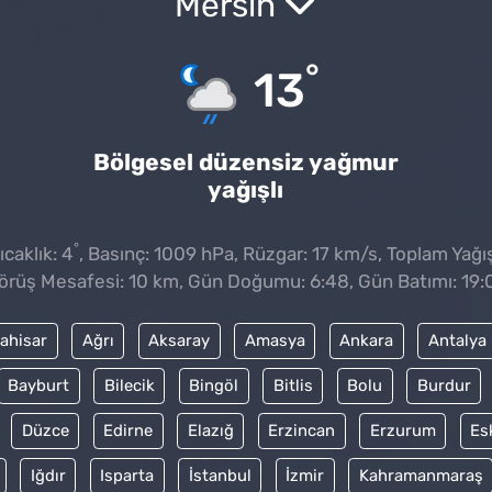
Mersin
°
13
Bölgesel düzensiz yağmur
yağışlı
°
caklık: 4
, Basınç: 1009 hPa, Rüzgar: 17 km/s, Toplam Yağış
örüş Mesafesi: 10 km, Gün Doğumu: 6:48, Gün Batımı: 19:
ahisar
Ağrı
Aksaray
Amasya
Ankara
Antalya
Bayburt
Bilecik
Bingöl
Bitlis
Bolu
Burdur
Düzce
Edirne
Elazığ
Erzincan
Erzurum
Es
Iğdır
Isparta
İstanbul
İzmir
Kahramanmaraş