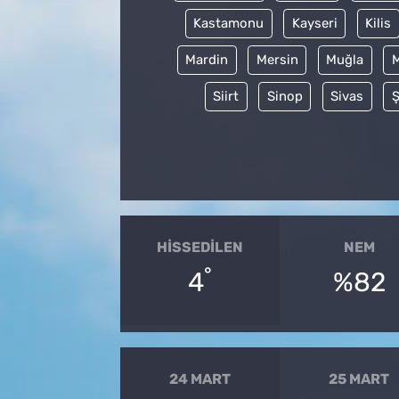
Kastamonu
Kayseri
Kilis
Mardin
Mersin
Muğla
Siirt
Sinop
Sivas
Ş
HISSEDILEN
NEM
°
4
%82
24 MART
25 MART