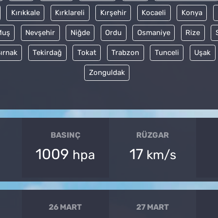
Kırıkkale
Kırklareli
Kırşehir
Kocaeli
Konya
Muş
Nevşehir
Niğde
Ordu
Osmaniye
Rize
ırnak
Tekirdağ
Tokat
Trabzon
Tunceli
Uşak
Zonguldak
BASINÇ
RÜZGAR
1009
17
hpa
km/s
26 MART
27 MART