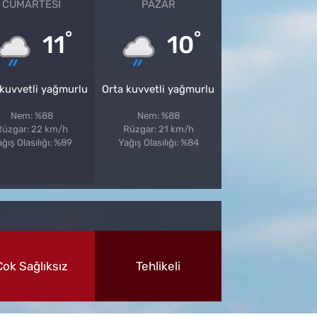
CUMARTESI
PAZAR
°
°
11
10
 kuvvetli yağmurlu
Orta kuvvetli yağmurlu
Nem: %88
Nem: %88
Rüzgar: 22 km/h
Rüzgar: 21 km/h
ğış Olasılığı: %89
Yağış Olasılığı: %84
Çok Sağlıksız
Tehlikeli