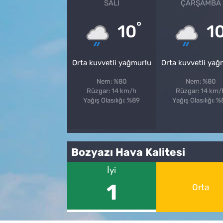
SALI
ÇARŞAMBA
°
10
1
Orta kuvvetli yağmurlu
Orta kuvvetli yağ
Nem: %80
Nem: %80
Rüzgar: 14 km/h
Rüzgar: 14 km/
Yağış Olasılığı: %89
Yağış Olasılığı: 
Bozyazı Hava Kalitesi
İyi
1
Orta