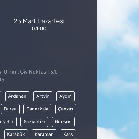
23 Mart Pazartesi
04:00
: 0 mm, Çiy Noktası: 3.1,
03
Ardahan
Artvin
Aydın
Bursa
Çanakkale
Çankırı
kişehir
Gaziantep
Giresun
Karabük
Karaman
Kars