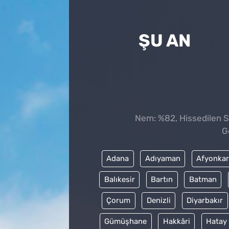
ŞU AN
Nem: %82, Hissedilen Sı
G
Adana
Adıyaman
Afyonkar
Balıkesir
Bartın
Batman
Çorum
Denizli
Diyarbakır
Gümüşhane
Hakkâri
Hatay