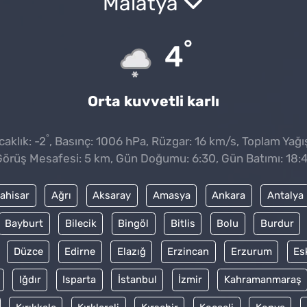
Malatya
°
4
Orta kuvvetli karlı
°
aklık: -2
, Basınç: 1006 hPa, Rüzgar: 16 km/s, Toplam Yağıs
örüş Mesafesi: 5 km, Gün Doğumu: 6:30, Gün Batımı: 18:
ahisar
Ağrı
Aksaray
Amasya
Ankara
Antalya
Bayburt
Bilecik
Bingöl
Bitlis
Bolu
Burdur
Düzce
Edirne
Elazığ
Erzincan
Erzurum
Es
Iğdır
Isparta
İstanbul
İzmir
Kahramanmaraş