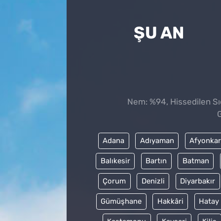
ŞU AN
Nem: %94, Hissedilen Sıc
G
Adana
Adıyaman
Afyonkar
Balıkesir
Bartın
Batman
Çorum
Denizli
Diyarbakır
Gümüşhane
Hakkâri
Hatay