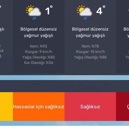
°
°
°
1
4
şlı
Bölgesel düzensiz
Bölgesel düzensiz
Bö
yağmur yağışlı
yağmur yağışlı
h
Nem: %92
Nem: %78
%64
Rüzgar: 9 km/h
Rüzgar: 15 km/h
3
Yağış Olasılığı: %82
Yağış Olasılığı: %85
Ya
Kar Olasılığı: %36
Hassaslar için sağlıksız
Sağlıksız