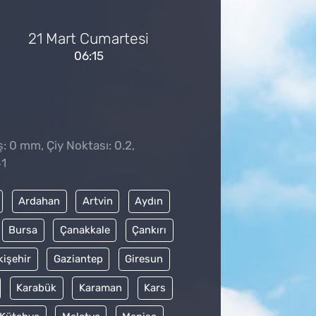
21 Mart Cumartesi
06:15
̧: 0 mm, Çiy Noktası: 0.2,
41
Ardahan
Artvin
Aydın
Bursa
Çanakkale
Çankırı
kişehir
Gaziantep
Giresun
Karabük
Karaman
Kars