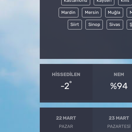
Kastamonu
Kayseri
Kilis
Mardin
Mersin
Muğla
Siirt
Sinop
Sivas
Ş
HISSEDILEN
NEM
°
-2
%94
22 MART
23 MART
PAZAR
PAZARTESI