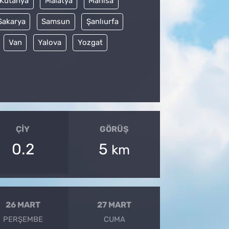
Kütahya
Malatya
Manisa
Sakarya
Samsun
Şanlıurfa
Van
Yalova
Yozgat
ÇIY
GÖRÜŞ
0.2
5
km
26 MART
27 MART
PERŞEMBE
CUMA