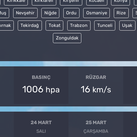
Kırıkkale
Kırklareli
Kırşehir
Kocaeli
Konya
Muş
Nevşehir
Niğde
Ordu
Osmaniye
Rize
ırnak
Tekirdağ
Tokat
Trabzon
Tunceli
Uşak
Zonguldak
BASINÇ
RÜZGAR
1006
16
hpa
km/s
24 MART
25 MART
SALI
ÇARŞAMBA