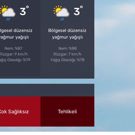
°
°
3
3
lgesel düzensiz
Bölgesel düzensiz
yağmur yağışlı
yağmur yağışlı
Nem: %87
Nem: %88
Rüzgar: 9 km/h
Rüzgar: 7 km/h
ğış Olasılığı: %79
Yağış Olasılığı: %78
Çok Sağlıksız
Tehlikeli