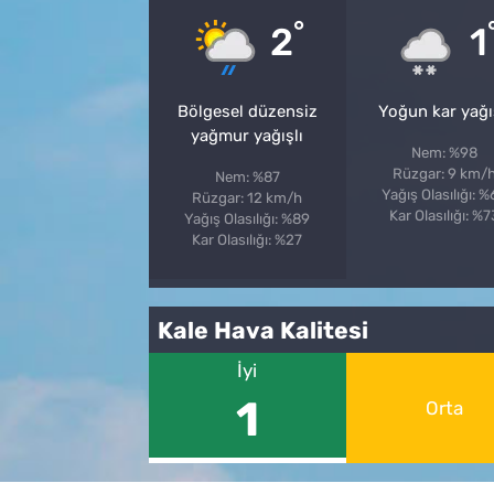
°
2
1
Bölgesel düzensiz
Yoğun kar yağı
yağmur yağışlı
Nem: %98
Rüzgar: 9 km/
Nem: %87
Yağış Olasılığı: 
Rüzgar: 12 km/h
Kar Olasılığı: %7
Yağış Olasılığı: %89
Kar Olasılığı: %27
Kale Hava Kalitesi
İyi
1
Orta