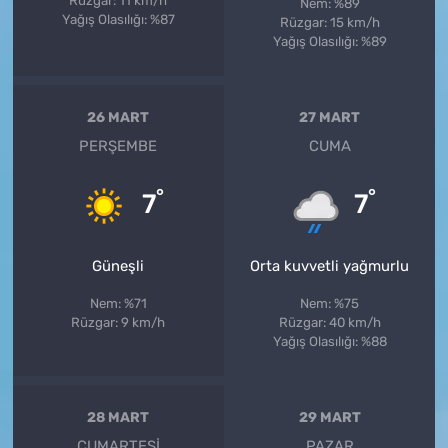
Rüzgar: 11 km/h
Nem: %89
Yağış Olasılığı: %87
Rüzgar: 15 km/h
Yağış Olasılığı: %89
26 MART
27 MART
PERŞEMBE
CUMA
°
°
7
7
Güneşli
Orta kuvvetli yağmurlu
Nem: %71
Nem: %75
Rüzgar: 9 km/h
Rüzgar: 40 km/h
Yağış Olasılığı: %88
28 MART
29 MART
CUMARTESI
PAZAR