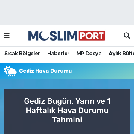
Sıcak Bölgeler
Analiz Haber
Haberler
Röportaj Haber
MP Dosya
Sıcak Bölgeler
Haberler
MP Dosya
Aylık Bült
Aylık Bülten
Gediz Hava Durumu
Gediz Bugün, Yarın ve 1
Haftalık Hava Durumu
Tahmini