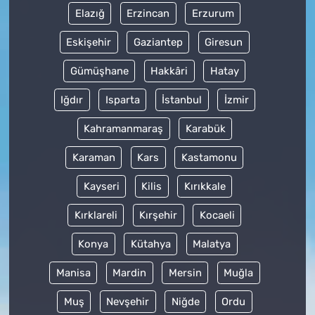
Elazığ
Erzincan
Erzurum
Eskişehir
Gaziantep
Giresun
Gümüşhane
Hakkâri
Hatay
Iğdır
Isparta
İstanbul
İzmir
Kahramanmaraş
Karabük
Karaman
Kars
Kastamonu
Kayseri
Kilis
Kırıkkale
Kırklareli
Kırşehir
Kocaeli
Konya
Kütahya
Malatya
Manisa
Mardin
Mersin
Muğla
Muş
Nevşehir
Niğde
Ordu