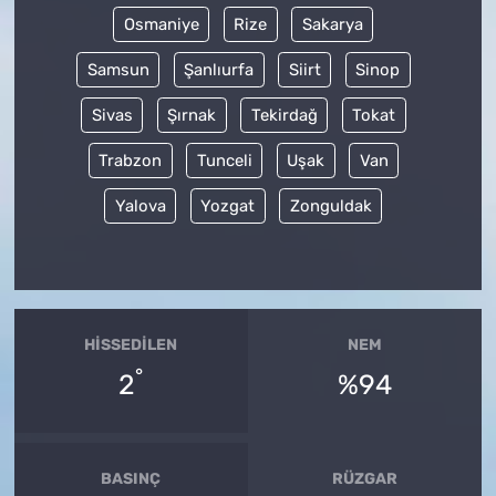
Osmaniye
Rize
Sakarya
Samsun
Şanlıurfa
Siirt
Sinop
Sivas
Şırnak
Tekirdağ
Tokat
Trabzon
Tunceli
Uşak
Van
Yalova
Yozgat
Zonguldak
HISSEDILEN
NEM
°
2
%94
BASINÇ
RÜZGAR