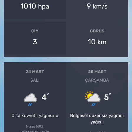
1010
9
hpa
km/s
ÇIY
GÖRÜŞ
3
10
km
24 MART
25 MART
SALI
ÇARŞAMBA
°
°
4
5
Orta kuvvetli yağmurlu
Bölgesel düzensiz yağmur
yağışlı
Nem: %92