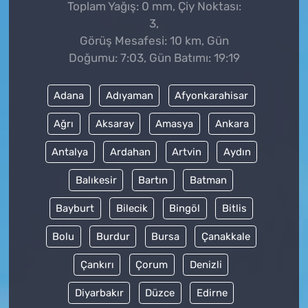
Toplam Yağış: 0 mm, Çiy Noktası:
3,
Görüş Mesafesi: 10 km, Gün
Doğumu: 7:03, Gün Batımı: 19:19
Adana
Adıyaman
Afyonkarahisar
Ağrı
Aksaray
Amasya
Ankara
Antalya
Ardahan
Artvin
Aydın
Balıkesir
Bartın
Batman
Bayburt
Bilecik
Bingöl
Bitlis
Bolu
Burdur
Bursa
Çanakkale
Çankırı
Çorum
Denizli
Diyarbakır
Düzce
Edirne