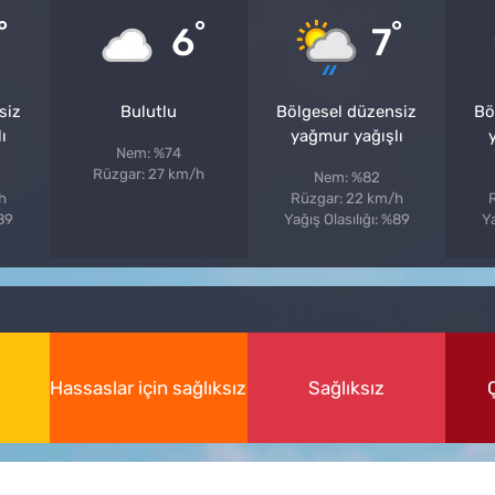
°
°
°
6
7
siz
Bulutlu
Bölgesel düzensiz
Bö
ı
yağmur yağışlı
Nem: %74
Rüzgar: 27 km/h
Nem: %82
h
Rüzgar: 22 km/h
%89
Yağış Olasılığı: %89
Ya
Hassaslar için sağlıksız
Sağlıksız