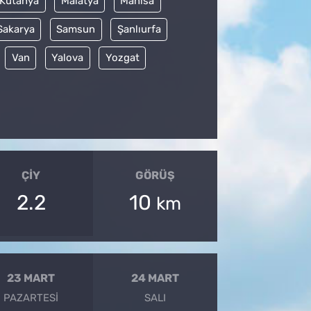
Kütahya
Malatya
Manisa
Sakarya
Samsun
Şanlıurfa
Van
Yalova
Yozgat
ÇIY
GÖRÜŞ
2.2
10
km
23 MART
24 MART
PAZARTESI
SALI