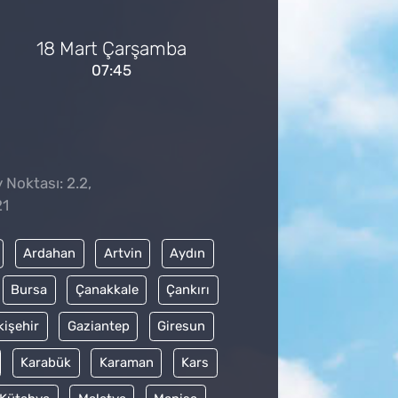
18 Mart Çarşamba
07:45
 Noktası: 2.2,
21
Ardahan
Artvin
Aydın
Bursa
Çanakkale
Çankırı
kişehir
Gaziantep
Giresun
Karabük
Karaman
Kars