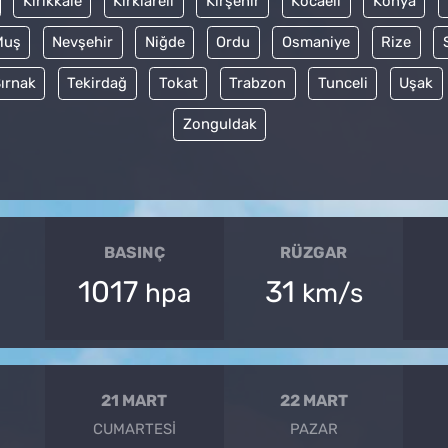
Kırıkkale
Kırklareli
Kırşehir
Kocaeli
Konya
Muş
Nevşehir
Niğde
Ordu
Osmaniye
Rize
ırnak
Tekirdağ
Tokat
Trabzon
Tunceli
Uşak
Zonguldak
BASINÇ
RÜZGAR
1017
31
hpa
km/s
21 MART
22 MART
CUMARTESI
PAZAR