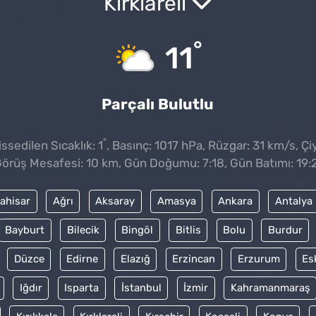
Kırklareli
°
11
Parçalı Bulutlu
°
sedilen Sıcaklık: 1
, Basınç: 1017 hPa, Rüzgar: 31 km/s, Çiy
örüş Mesafesi: 10 km, Gün Doğumu: 7:18, Gün Batımı: 19:
ahisar
Ağrı
Aksaray
Amasya
Ankara
Antalya
Bayburt
Bilecik
Bingöl
Bitlis
Bolu
Burdur
Düzce
Edirne
Elazığ
Erzincan
Erzurum
Es
Iğdır
Isparta
İstanbul
İzmir
Kahramanmaraş