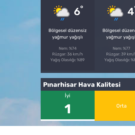
°
6
4
Bölgesel düzensiz
Bölgesel düzen
yağmur yağışlı
yağmur yağışl
Nem: %74
Nem: %77
Rüzgar: 36 km/h
Rüzgar: 39 km/
Yağış Olasılığı: %89
Yağış Olasılığı: 
Pınarhisar Hava Kalitesi
İyi
1
Orta