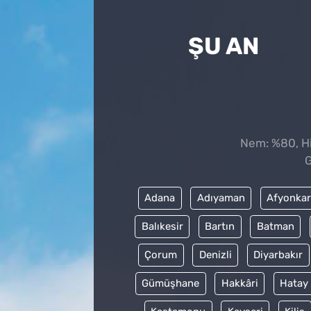
ŞU AN
Nem: %80, His
G
Adana
Adıyaman
Afyonkar
Balıkesir
Bartın
Batman
Çorum
Denizli
Diyarbakır
Gümüşhane
Hakkâri
Hatay