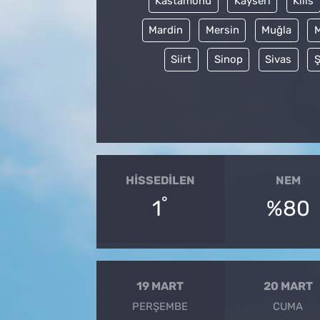
Kastamonu
Kayseri
Kilis
Mardin
Mersin
Muğla
Siirt
Sinop
Sivas
Ş
HISSEDILEN
NEM
°
1
%80
19 MART
20 MART
PERŞEMBE
CUMA