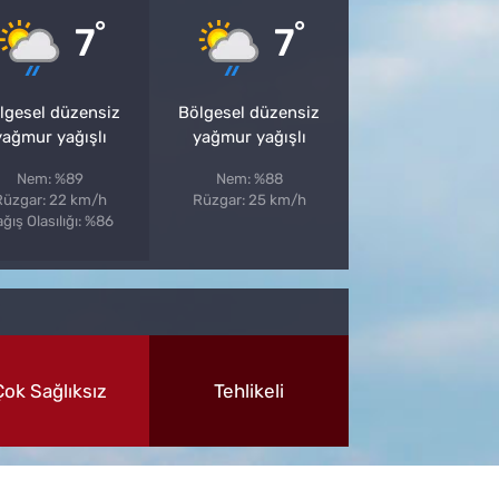
°
°
7
7
lgesel düzensiz
Bölgesel düzensiz
yağmur yağışlı
yağmur yağışlı
Nem: %89
Nem: %88
Rüzgar: 22 km/h
Rüzgar: 25 km/h
ğış Olasılığı: %86
Çok Sağlıksız
Tehlikeli