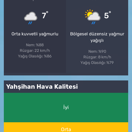
°
°
7
5
Orta kuvvetli yağmurlu
Bölgesel düzensiz yağmur
yağışlı
Nem: %88
Rüzgar: 22 km/h
Nem: %90
Yağış Olasılığı: %86
Rüzgar: 8 km/h
Yağış Olasılığı: %79
Yahşihan Hava Kalitesi
İyi
Orta