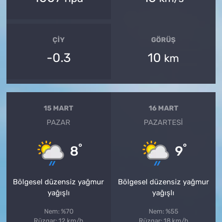
ÇIY
GÖRÜŞ
-0.3
10
km
15 MART
16 MART
PAZAR
PAZARTESI
°
°
8
9
Bölgesel düzensiz yağmur
Bölgesel düzensiz yağmur
yağışlı
yağışlı
Nem: %70
Nem: %55
Rüzgar: 12 km/h
Rüzgar: 18 km/h