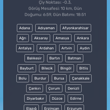
Çiy Noktası: -0.3,
Görüş Mesafesi: 10 km, Gün
Doğumu: 6:59, Gün Batımı: 18:51
Adana
Adıyaman
Afyonkarahisar
Ağrı
Aksaray
Amasya
Ankara
Antalya
Ardahan
Artvin
Aydın
Balıkesir
Bartın
Batman
Bayburt
Bilecik
Bingöl
Bitlis
Bolu
Burdur
Bursa
Çanakkale
Çankırı
Çorum
Denizli
Diyarbakır
Düzce
Edirne
Elazığ
Erzincan
Erzurum