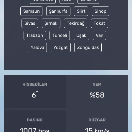
Samsun
Şanlıurfa
Siirt
Sinop
Sivas
Şırnak
Tekirdağ
Tokat
Trabzon
Tunceli
Uşak
Van
Yalova
Yozgat
Zonguldak
HISSEDILEN
NEM
°
6
%58
BASINÇ
RÜZGAR
1007
15
hpa
km/s