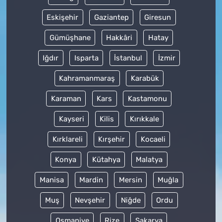
Eskişehir
Gaziantep
Giresun
Gümüşhane
Hakkâri
Hatay
Iğdır
Isparta
İstanbul
İzmir
Kahramanmaraş
Karabük
Karaman
Kars
Kastamonu
Kayseri
Kilis
Kırıkkale
Kırklareli
Kırşehir
Kocaeli
Konya
Kütahya
Malatya
Manisa
Mardin
Mersin
Muğla
Muş
Nevşehir
Niğde
Ordu
Osmaniye
Rize
Sakarya