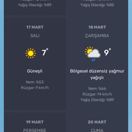
Yağış Olasılığı: %89
Yağış Olasılığı: %85
17 MART
18 MART
SALI
ÇARŞAMBA
°
°
7
9
Güneşli
Bölgesel düzensiz yağmur
yağışlı
Nem: %53
Rüzgar: 9 km/h
Nem: %66
Rüzgar: 14 km/h
Yağış Olasılığı: %89
19 MART
20 MART
PERŞEMBE
CUMA