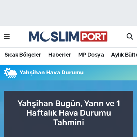
Sıcak Bölgeler
Analiz Haber
Haberler
Röportaj Haber
MP Dosya
Sıcak Bölgeler
Haberler
MP Dosya
Aylık Bült
Aylık Bülten
Yahşihan Hava Durumu
Yahşihan Bugün, Yarın ve 1
Haftalık Hava Durumu
Tahmini