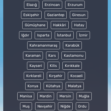
Elazığ
Erzincan
Erzurum
Eskişehir
Gaziantep
Giresun
Gümüşhane
Hakkâri
Hatay
Iğdır
Isparta
İstanbul
İzmir
Kahramanmaraş
Karabük
Karaman
Kars
Kastamonu
Kayseri
Kilis
Kırıkkale
Kırklareli
Kırşehir
Kocaeli
Konya
Kütahya
Malatya
Manisa
Mardin
Mersin
Muğla
Muş
Nevşehir
Niğde
Ordu