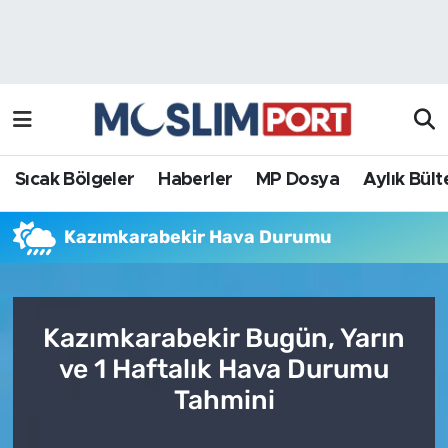
Sıcak Bölgeler
Analiz Haber
Haberler
Röportaj Haber
MP Dosya
Sıcak Bölgeler
Haberler
MP Dosya
Aylık Bült
Aylık Bülten
Kazımkarabekir Hava Durumu
Kazımkarabekir Bugün, Yarın
ve 1 Haftalık Hava Durumu
Tahmini