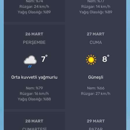
Nem: %74
Nem: %77
Rüzgar: 24 km/h
Rüzgar: 14 km/h
Yağış Olasılığı: %89
Yağış Olasılığı: %89
26 MART
27 MART
PERŞEMBE
CUMA
°
°
7
8
Orta kuvvetli yağmurlu
Güneşli
Nem: %79
Nem: %66
Rüzgar: 16 km/h
Rüzgar: 27 km/h
Yağış Olasılığı: %88
28 MART
29 MART
CUMARTESI
PAZAR