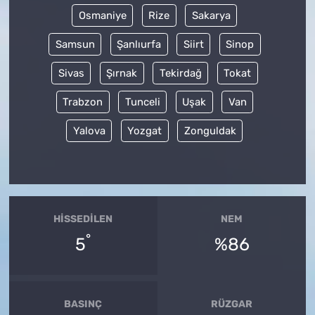
Osmaniye
Rize
Sakarya
Samsun
Şanlıurfa
Siirt
Sinop
Sivas
Şırnak
Tekirdağ
Tokat
Trabzon
Tunceli
Uşak
Van
Yalova
Yozgat
Zonguldak
HISSEDILEN
NEM
°
5
%86
BASINÇ
RÜZGAR