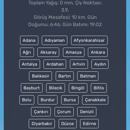
Toplam Yağış: 0 mm, Çiy Noktası:
3.9,
Görüş Mesafesi: 10 km, Gün
Doğumu: 6:46, Gün Batımı: 19:02
Adana
Adıyaman
Afyonkarahisar
Ağrı
Aksaray
Amasya
Ankara
Antalya
Ardahan
Artvin
Aydın
Balıkesir
Bartın
Batman
Bayburt
Bilecik
Bingöl
Bitlis
Bolu
Burdur
Bursa
Çanakkale
Çankırı
Çorum
Denizli
Diyarbakır
Düzce
Edirne