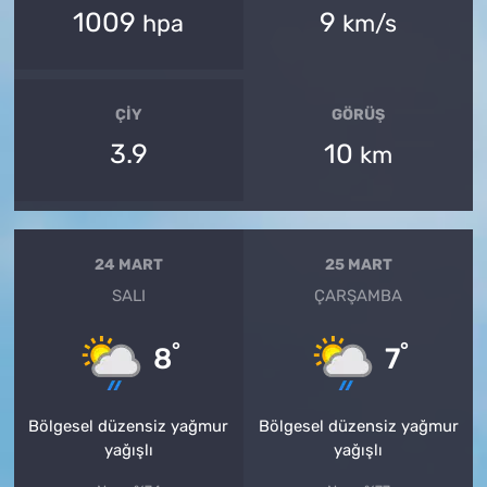
1009
9
hpa
km/s
ÇIY
GÖRÜŞ
3.9
10
km
24 MART
25 MART
SALI
ÇARŞAMBA
°
°
8
7
Bölgesel düzensiz yağmur
Bölgesel düzensiz yağmur
yağışlı
yağışlı