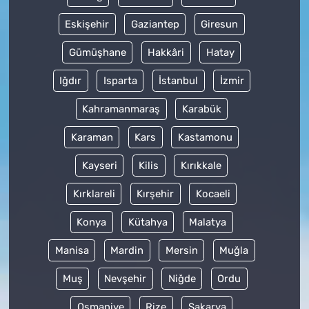
Eskişehir
Gaziantep
Giresun
Gümüşhane
Hakkâri
Hatay
Iğdır
Isparta
İstanbul
İzmir
Kahramanmaraş
Karabük
Karaman
Kars
Kastamonu
Kayseri
Kilis
Kırıkkale
Kırklareli
Kırşehir
Kocaeli
Konya
Kütahya
Malatya
Manisa
Mardin
Mersin
Muğla
Muş
Nevşehir
Niğde
Ordu
Osmaniye
Rize
Sakarya