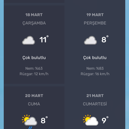
18 MART
19 MART
ÇARŞAMBA
PERŞEMBE
°
°
11
8
Çok bulutlu
Çok bulutlu
Nem: %63
Nem: %83
Rüzgar: 12 km/h
Rüzgar: 16 km/h
20 MART
21 MART
CUMA
CUMARTESI
°
°
8
9