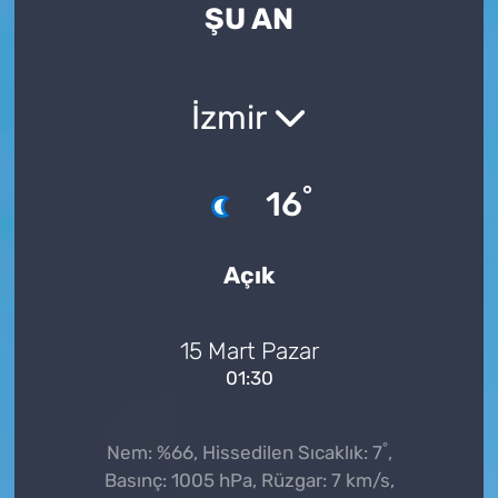
ŞU AN
İzmir
°
16
Açık
15 Mart Pazar
01:30
°
Nem: %66, Hissedilen Sıcaklık: 7
,
Basınç: 1005 hPa, Rüzgar: 7 km/s,