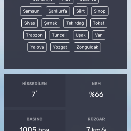
Samsun
Şanlıurfa
Siirt
Sinop
Sivas
Şırnak
Tekirdağ
Tokat
Trabzon
Tunceli
Uşak
Van
Yalova
Yozgat
Zonguldak
HISSEDILEN
NEM
°
7
%66
BASINÇ
RÜZGAR
1005
7
hpa
km/s