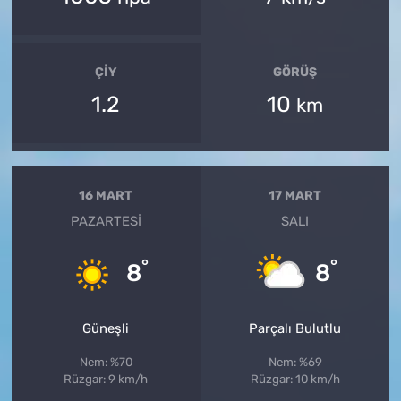
ÇIY
GÖRÜŞ
1.2
10
km
16 MART
17 MART
PAZARTESI
SALI
°
°
8
8
Güneşli
Parçalı Bulutlu
Nem: %70
Nem: %69
Rüzgar: 9 km/h
Rüzgar: 10 km/h