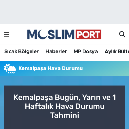
Sıcak Bölgeler
Analiz Haber
Haberler
Röportaj Haber
MP Dosya
Sıcak Bölgeler
Haberler
MP Dosya
Aylık Bült
Aylık Bülten
Kemalpaşa Hava Durumu
Kemalpaşa Bugün, Yarın ve 1
Haftalık Hava Durumu
Tahmini