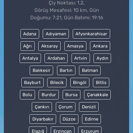
Çiy Noktası: 1.2,
Görüş Mesafesi: 10 km, Gün
Doğumu: 7:21, Gün Batımı: 19:16
Adana
Adıyaman
Afyonkarahisar
Ağrı
Aksaray
Amasya
Ankara
Antalya
Ardahan
Artvin
Aydın
Balıkesir
Bartın
Batman
Bayburt
Bilecik
Bingöl
Bitlis
Bolu
Burdur
Bursa
Çanakkale
Çankırı
Çorum
Denizli
Diyarbakır
Düzce
Edirne
Elazığ
Erzincan
Erzurum