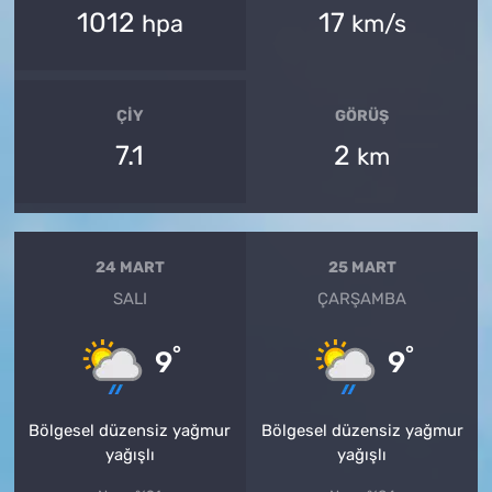
1012
17
hpa
km/s
ÇIY
GÖRÜŞ
7.1
2
km
24 MART
25 MART
SALI
ÇARŞAMBA
°
°
9
9
Bölgesel düzensiz yağmur
Bölgesel düzensiz yağmur
yağışlı
yağışlı