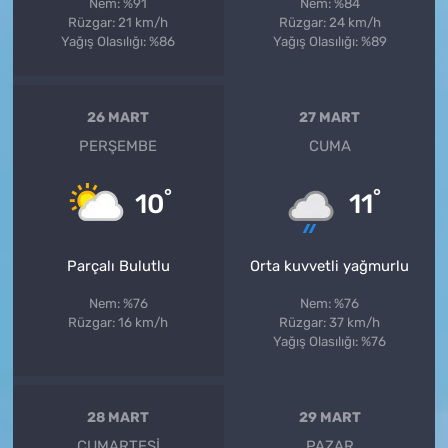
Nem: %91
Nem: %84
Rüzgar: 21 km/h
Rüzgar: 24 km/h
Yağış Olasılığı: %86
Yağış Olasılığı: %89
26 MART
27 MART
PERŞEMBE
CUMA
°
°
10
11
Parçalı Bulutlu
Orta kuvvetli yağmurlu
Nem: %76
Nem: %76
Rüzgar: 16 km/h
Rüzgar: 37 km/h
Yağış Olasılığı: %76
28 MART
29 MART
CUMARTESI
PAZAR