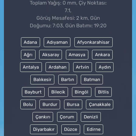
Toplam Yağış: 0 mm, Çiy Noktası:
7.1,
Görüş Mesafesi: 2 km, Gün
Doğumu: 7:03, Gün Batımı: 19:20
Adana
Adıyaman
Afyonkarahisar
Ağrı
Aksaray
Amasya
Ankara
Antalya
Ardahan
Artvin
Aydın
Balıkesir
Bartın
Batman
Bayburt
Bilecik
Bingöl
Bitlis
Bolu
Burdur
Bursa
Çanakkale
Çankırı
Çorum
Denizli
Diyarbakır
Düzce
Edirne