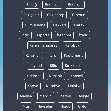
Elazığ
Erzincan
Erzurum
Eskişehir
Gaziantep
Giresun
Gümüşhane
Hakkâri
Hatay
Iğdır
Isparta
İstanbul
İzmir
Kahramanmaraş
Karabük
Karaman
Kars
Kastamonu
Kayseri
Kilis
Kırıkkale
Kırklareli
Kırşehir
Kocaeli
Konya
Kütahya
Malatya
Manisa
Mardin
Mersin
Muğla
Muş
Nevşehir
Niğde
Ordu