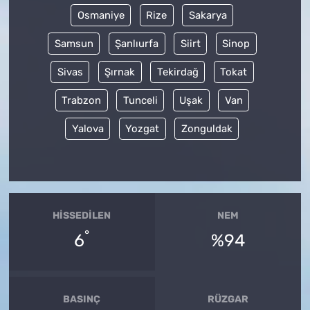
Osmaniye
Rize
Sakarya
Samsun
Şanlıurfa
Siirt
Sinop
Sivas
Şırnak
Tekirdağ
Tokat
Trabzon
Tunceli
Uşak
Van
Yalova
Yozgat
Zonguldak
HISSEDILEN
NEM
°
6
%94
BASINÇ
RÜZGAR