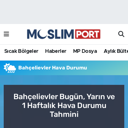
Sıcak Bölgeler
Analiz Haber
Haberler
Röportaj Haber
MP Dosya
Sıcak Bölgeler
Haberler
MP Dosya
Aylık Bült
Aylık Bülten
Bahçelievler Hava Durumu
Bahçelievler Bugün, Yarın ve
1 Haftalık Hava Durumu
Tahmini