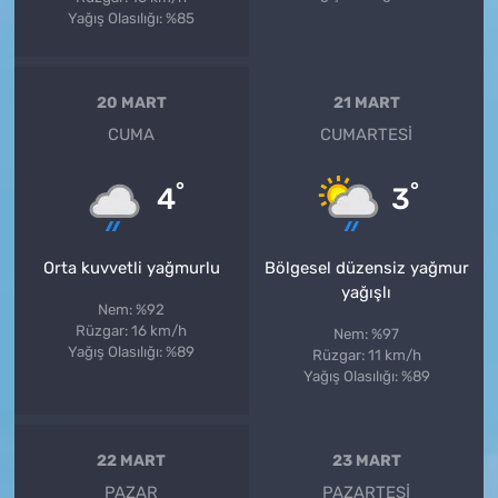
Yağış Olasılığı: %85
20 MART
21 MART
CUMA
CUMARTESI
°
°
4
3
Orta kuvvetli yağmurlu
Bölgesel düzensiz yağmur
yağışlı
Nem: %92
Rüzgar: 16 km/h
Nem: %97
Yağış Olasılığı: %89
Rüzgar: 11 km/h
Yağış Olasılığı: %89
22 MART
23 MART
PAZAR
PAZARTESI