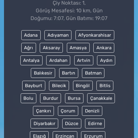
Çiy Noktası: 1,
Görüş Mesafesi: 10 km, Gün
Doğumu: 7:07, Gün Batımı: 19:07
Adana
Adıyaman
Afyonkarahisar
Ağrı
Aksaray
Amasya
Ankara
Antalya
Ardahan
Artvin
Aydın
Balıkesir
Bartın
Batman
Bayburt
Bilecik
Bingöl
Bitlis
Bolu
Burdur
Bursa
Çanakkale
Çankırı
Çorum
Denizli
Diyarbakır
Düzce
Edirne
Elazığ
Erzincan
Erzurum