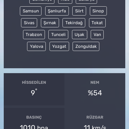
Samsun
Şanlıurfa
Siirt
Sinop
Sivas
Şırnak
Tekirdağ
Tokat
Trabzon
Tunceli
Uşak
Van
Yalova
Yozgat
Zonguldak
HISSEDILEN
NEM
°
9
%54
BASINÇ
RÜZGAR
1010
11
hpa
km/s