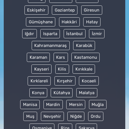
Eskişehir
Gaziantep
Giresun
Gümüşhane
Hakkâri
Hatay
Iğdır
Isparta
İstanbul
İzmir
Kahramanmaraş
Karabük
Karaman
Kars
Kastamonu
Kayseri
Kilis
Kırıkkale
Kırklareli
Kırşehir
Kocaeli
Konya
Kütahya
Malatya
Manisa
Mardin
Mersin
Muğla
Muş
Nevşehir
Niğde
Ordu
Osmaniye
Rize
Sakarya