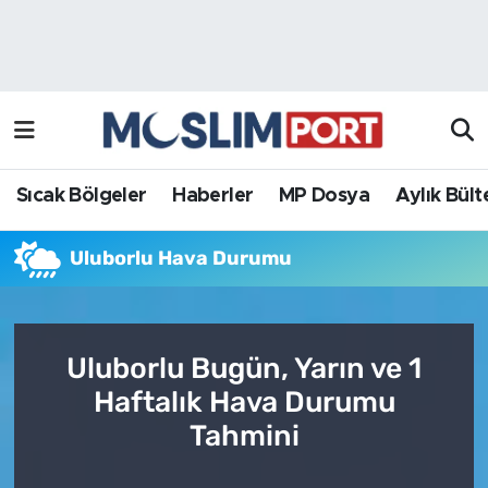
Sıcak Bölgeler
Analiz Haber
Haberler
Röportaj Haber
MP Dosya
Sıcak Bölgeler
Haberler
MP Dosya
Aylık Bült
Aylık Bülten
Uluborlu Hava Durumu
Uluborlu Bugün, Yarın ve 1
Haftalık Hava Durumu
Tahmini