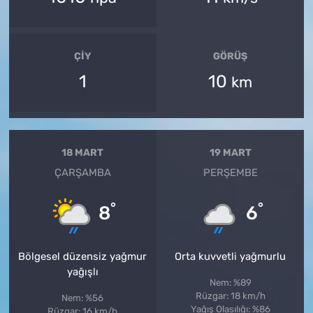
ÇIY
GÖRÜŞ
1
10
km
18 MART
19 MART
ÇARŞAMBA
PERŞEMBE
°
°
8
6
Bölgesel düzensiz yağmur
Orta kuvvetli yağmurlu
yağışlı
Nem: %89
Rüzgar: 18 km/h
Nem: %56
Yağış Olasılığı: %86
Rüzgar: 16 km/h