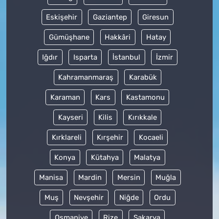
Eskişehir
Gaziantep
Giresun
Gümüşhane
Hakkâri
Hatay
Iğdır
Isparta
İstanbul
İzmir
Kahramanmaraş
Karabük
Karaman
Kars
Kastamonu
Kayseri
Kilis
Kırıkkale
Kırklareli
Kırşehir
Kocaeli
Konya
Kütahya
Malatya
Manisa
Mardin
Mersin
Muğla
Muş
Nevşehir
Niğde
Ordu
Osmaniye
Rize
Sakarya