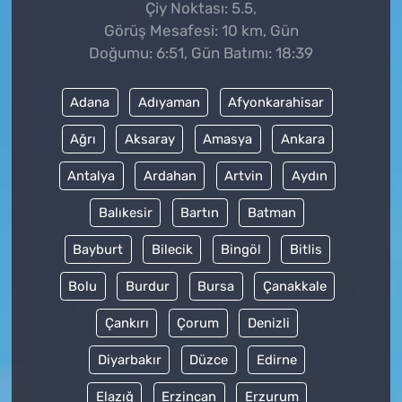
Çiy Noktası: 5.5,
Görüş Mesafesi: 10 km, Gün
Doğumu: 6:51, Gün Batımı: 18:39
Adana
Adıyaman
Afyonkarahisar
Ağrı
Aksaray
Amasya
Ankara
Antalya
Ardahan
Artvin
Aydın
Balıkesir
Bartın
Batman
Bayburt
Bilecik
Bingöl
Bitlis
Bolu
Burdur
Bursa
Çanakkale
Çankırı
Çorum
Denizli
Diyarbakır
Düzce
Edirne
Elazığ
Erzincan
Erzurum