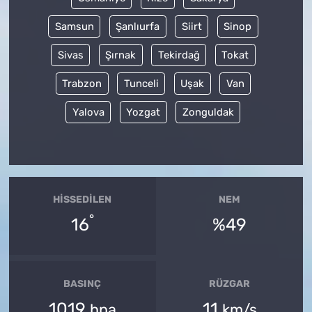
Samsun
Şanlıurfa
Siirt
Sinop
Sivas
Şırnak
Tekirdağ
Tokat
Trabzon
Tunceli
Uşak
Van
Yalova
Yozgat
Zonguldak
HISSEDILEN
NEM
°
16
%49
BASINÇ
RÜZGAR
1019
11
hpa
km/s