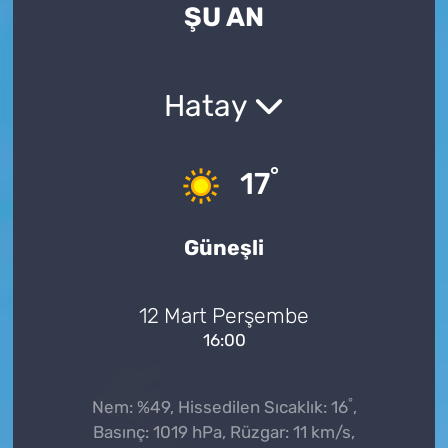
ŞU AN
Hatay
°
17
Güneşli
12 Mart Perşembe
16:00
°
Nem: %49, Hissedilen Sıcaklık: 16
,
Basınç: 1019 hPa, Rüzgar: 11 km/s,