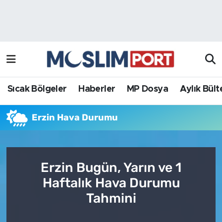
Sıcak Bölgeler
Analiz Haber
Haberler
Röportaj Haber
MP Dosya
Sıcak Bölgeler
Haberler
MP Dosya
Aylık Bült
Aylık Bülten
Erzin Hava Durumu
Erzin Bugün, Yarın ve 1
Haftalık Hava Durumu
Tahmini