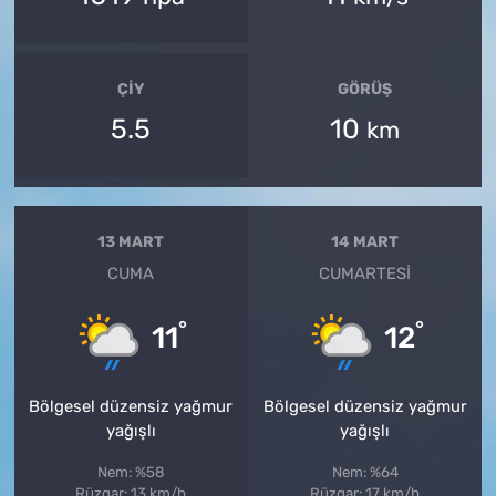
ÇIY
GÖRÜŞ
5.5
10
km
13 MART
14 MART
CUMA
CUMARTESI
°
°
11
12
Bölgesel düzensiz yağmur
Bölgesel düzensiz yağmur
yağışlı
yağışlı
Nem: %58
Nem: %64
Rüzgar: 13 km/h
Rüzgar: 17 km/h