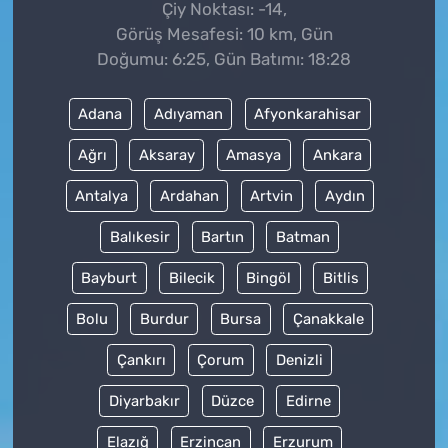
Çiy Noktası: -14,
Görüş Mesafesi: 10 km, Gün
Doğumu: 6:25, Gün Batımı: 18:28
Adana
Adıyaman
Afyonkarahisar
Ağrı
Aksaray
Amasya
Ankara
Antalya
Ardahan
Artvin
Aydın
Balıkesir
Bartın
Batman
Bayburt
Bilecik
Bingöl
Bitlis
Bolu
Burdur
Bursa
Çanakkale
Çankırı
Çorum
Denizli
Diyarbakır
Düzce
Edirne
Elazığ
Erzincan
Erzurum