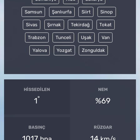
Samsun
Şanlıurfa
Siirt
Sinop
Sivas
Şırnak
Tekirdağ
Tokat
Trabzon
Tunceli
Uşak
Van
Yalova
Yozgat
Zonguldak
HISSEDILEN
NEM
°
1
%69
BASINÇ
RÜZGAR
1017
14
hpa
km/s