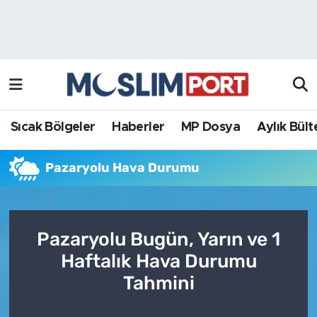
Sıcak Bölgeler
Analiz Haber
Haberler
Röportaj Haber
MP Dosya
Sıcak Bölgeler
Haberler
MP Dosya
Aylık Bült
Aylık Bülten
Pazaryolu Hava Durumu
Pazaryolu Bugün, Yarın ve 1
Haftalık Hava Durumu
Tahmini