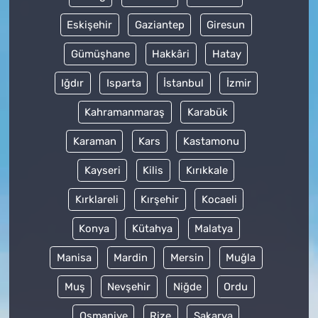
Eskişehir
Gaziantep
Giresun
Gümüşhane
Hakkâri
Hatay
Iğdır
Isparta
İstanbul
İzmir
Kahramanmaraş
Karabük
Karaman
Kars
Kastamonu
Kayseri
Kilis
Kırıkkale
Kırklareli
Kırşehir
Kocaeli
Konya
Kütahya
Malatya
Manisa
Mardin
Mersin
Muğla
Muş
Nevşehir
Niğde
Ordu
Osmaniye
Rize
Sakarya