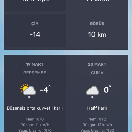
ÇIY
GÖRÜŞ
-14
10
km
19 MART
20 MART
PERŞEMBE
CUMA
°
°
-4
0
Düzensiz orta kuvvetli karlı
Hafif karlı
Nem: %70
Nem: %92
Rüzgar: 11 km/h
Rüzgar: 12 km/h
Yağış Olasılığı: %76
Yağış Olasılığı: %80