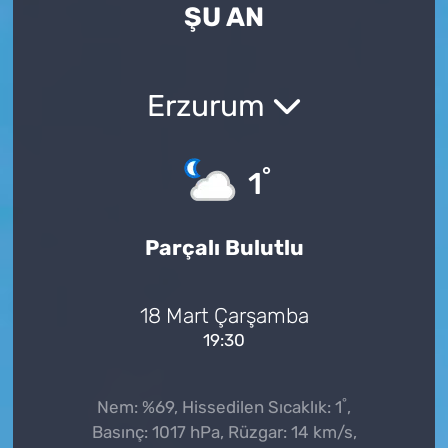
ŞU AN
Erzurum
°
1
Parçalı Bulutlu
18 Mart Çarşamba
19:30
°
Nem: %69, Hissedilen Sıcaklık: 1
,
Basınç: 1017 hPa, Rüzgar: 14 km/s,