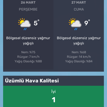
26 MART
27 MART
PERŞEMBE
CUMA
°
°
5
9
Bölgesel düzensiz yağmur
Bölgesel düzensiz yağmur
yağışlı
yağışlı
Nem: %75
Nem: %68
Rüzgar: 7 km/h
Rüzgar: 14 km/h
Yağış Olasılığı: %88
Yağış Olasılığı: %84
Üzümlü Hava Kalitesi
İyi
1