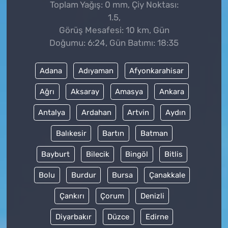
Toplam Yağış: 0 mm, Çiy Noktası:
1.5,
Görüş Mesafesi: 10 km, Gün
Doğumu: 6:24, Gün Batımı: 18:35
Adana
Adıyaman
Afyonkarahisar
Ağrı
Aksaray
Amasya
Ankara
Antalya
Ardahan
Artvin
Aydın
Balıkesir
Bartın
Batman
Bayburt
Bilecik
Bingöl
Bitlis
Bolu
Burdur
Bursa
Çanakkale
Çankırı
Çorum
Denizli
Diyarbakır
Düzce
Edirne