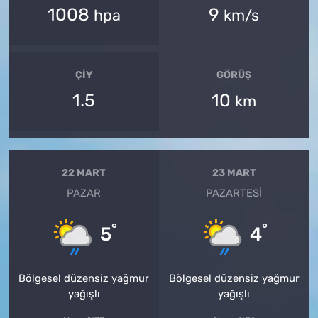
1008
9
hpa
km/s
ÇIY
GÖRÜŞ
1.5
10
km
22 MART
23 MART
PAZAR
PAZARTESI
°
°
5
4
Bölgesel düzensiz yağmur
Bölgesel düzensiz yağmur
yağışlı
yağışlı