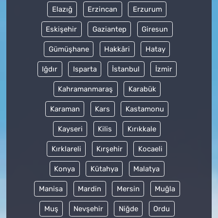
Elazığ
Erzincan
Erzurum
Eskişehir
Gaziantep
Giresun
Gümüşhane
Hakkâri
Hatay
Iğdır
Isparta
İstanbul
İzmir
Kahramanmaraş
Karabük
Karaman
Kars
Kastamonu
Kayseri
Kilis
Kırıkkale
Kırklareli
Kırşehir
Kocaeli
Konya
Kütahya
Malatya
Manisa
Mardin
Mersin
Muğla
Muş
Nevşehir
Niğde
Ordu