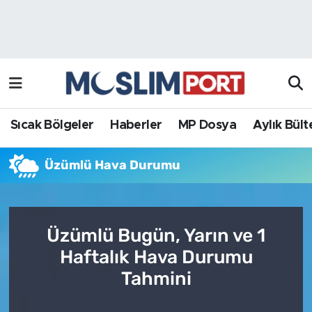
Sıcak Bölgeler
Analiz Haber
Haberler
Röportaj Haber
MP Dosya
Sıcak Bölgeler
Haberler
MP Dosya
Aylık Bült
Aylık Bülten
Üzümlü Hava Durumu
Üzümlü Bugün, Yarın ve 1
Haftalık Hava Durumu
Tahmini