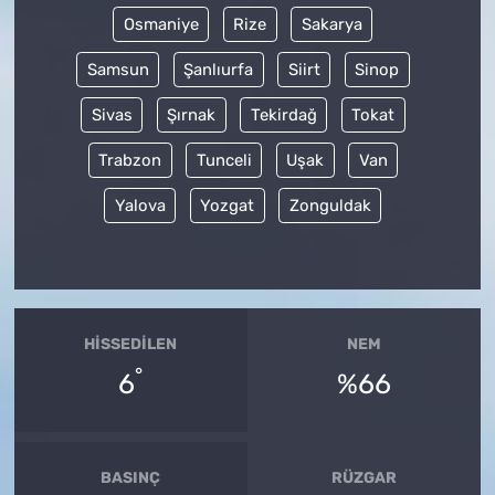
Osmaniye
Rize
Sakarya
Samsun
Şanlıurfa
Siirt
Sinop
Sivas
Şırnak
Tekirdağ
Tokat
Trabzon
Tunceli
Uşak
Van
Yalova
Yozgat
Zonguldak
HISSEDILEN
NEM
°
6
%66
BASINÇ
RÜZGAR