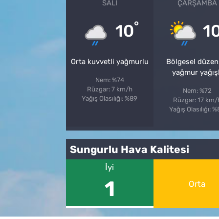
SALI
ÇARŞAMBA
°
10
1
Orta kuvvetli yağmurlu
Bölgesel düzen
yağmur yağışl
Nem: %74
Rüzgar: 7 km/h
Nem: %72
Yağış Olasılığı: %89
Rüzgar: 17 km/
Yağış Olasılığı: 
Sungurlu Hava Kalitesi
İyi
1
Orta