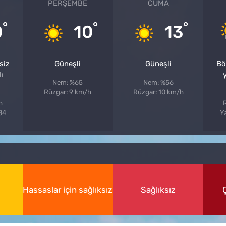
PERŞEMBE
CUMA
°
°
°
0
10
13
siz
Güneşli
Güneşli
Bö
ı
Nem: %65
Nem: %56
Rüzgar: 9 km/h
Rüzgar: 10 km/h
h
%84
Ya
Hassaslar için sağlıksız
Sağlıksız