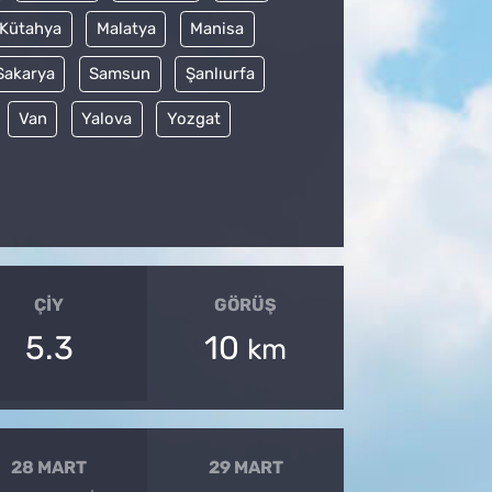
Kütahya
Malatya
Manisa
Sakarya
Samsun
Şanlıurfa
Van
Yalova
Yozgat
ÇIY
GÖRÜŞ
5.3
10
km
28 MART
29 MART