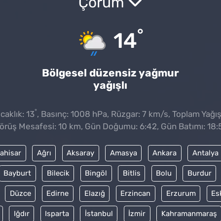
Çorum
°
14
Bölgesel düzensiz yağmur
yağışlı
°
aklık: 13
, Basınç: 1008 hPa, Rüzgar: 7 km/s, Toplam Yağış
örüş Mesafesi: 10 km, Gün Doğumu: 6:42, Gün Batımı: 18:
ahisar
Ağrı
Aksaray
Amasya
Ankara
Antalya
Bayburt
Bilecik
Bingöl
Bitlis
Bolu
Burdur
Düzce
Edirne
Elazığ
Erzincan
Erzurum
Es
Iğdır
Isparta
İstanbul
İzmir
Kahramanmaraş