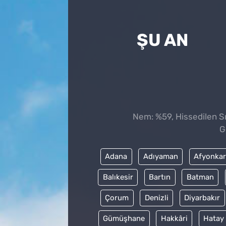
ŞU AN
Nem: %59, Hissedilen Sıc
G
Adana
Adıyaman
Afyonkar
Balıkesir
Bartın
Batman
Çorum
Denizli
Diyarbakır
Gümüşhane
Hakkâri
Hatay