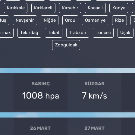
Kırıkkale
Kırklareli
Kırşehir
Kocaeli
Konya
Muş
Nevşehir
Niğde
Ordu
Osmaniye
Rize
ırnak
Tekirdağ
Tokat
Trabzon
Tunceli
Uşak
Zonguldak
BASINÇ
RÜZGAR
1008
7
hpa
km/s
26 MART
27 MART