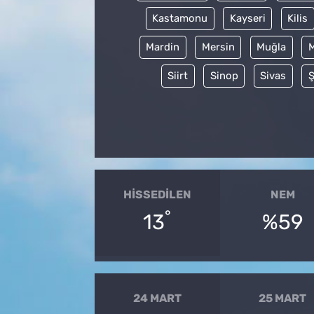
Kastamonu
Kayseri
Kilis
Mardin
Mersin
Muğla
Siirt
Sinop
Sivas
Ş
HISSEDILEN
NEM
°
13
%59
24 MART
25 MART