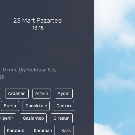
23 Mart Pazartesi
13:15
: 0 mm, Çiy Noktası: 5.3,
59
Ardahan
Artvin
Aydın
Bursa
Çanakkale
Çankırı
kişehir
Gaziantep
Giresun
Karabük
Karaman
Kars