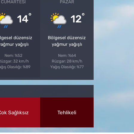
CUMARTESI
PAZAR
°
°
14
12
lgesel düzensiz
Bölgesel düzensiz
yağmur yağışlı
yağmur yağışlı
Nem: %52
Nem: %64
Rüzgar: 32 km/h
Rüzgar: 28 km/h
ğış Olasılığı: %89
Yağış Olasılığı: %77
Çok Sağlıksız
Tehlikeli