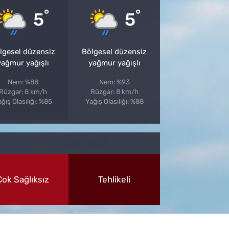
°
°
5
5
lgesel düzensiz
Bölgesel düzensiz
yağmur yağışlı
yağmur yağışlı
Nem: %88
Nem: %93
Rüzgar: 8 km/h
Rüzgar: 8 km/h
ğış Olasılığı: %85
Yağış Olasılığı: %88
Çok Sağlıksız
Tehlikeli