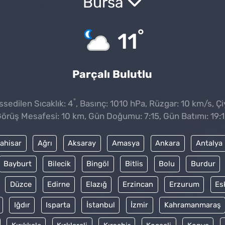
Bursa
°
11
Parçalı Bulutlu
°
sedilen Sıcaklık: 4
, Basınç: 1010 hPa, Rüzgar: 10 km/s, Çi
örüş Mesafesi: 10 km, Gün Doğumu: 7:15, Gün Batımı: 19:
ahisar
Ağrı
Aksaray
Amasya
Ankara
Antalya
Bayburt
Bilecik
Bingöl
Bitlis
Bolu
Burdur
Düzce
Edirne
Elazığ
Erzincan
Erzurum
Es
Iğdır
Isparta
İstanbul
İzmir
Kahramanmaraş