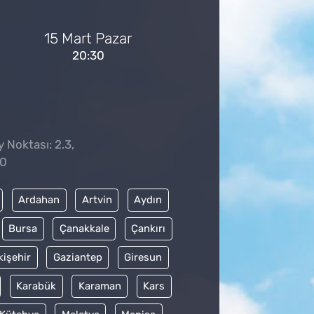
15 Mart Pazar
20:30
y Noktası: 2.3,
10
Ardahan
Artvin
Aydın
Bursa
Çanakkale
Çankırı
kişehir
Gaziantep
Giresun
Karabük
Karaman
Kars