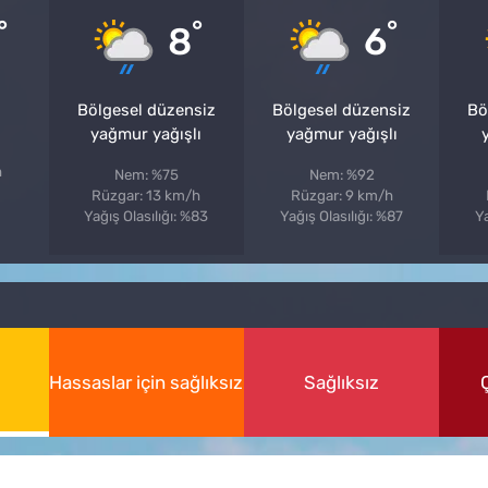
°
°
°
8
6
Bölgesel düzensiz
Bölgesel düzensiz
Bö
yağmur yağışlı
yağmur yağışlı
h
Nem: %75
Nem: %92
Rüzgar: 13 km/h
Rüzgar: 9 km/h
Yağış Olasılığı: %83
Yağış Olasılığı: %87
Ya
Hassaslar için sağlıksız
Sağlıksız