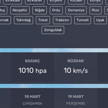
Kırıkkale
Kırklareli
Kırşehir
Kocaeli
Konya
Muş
Nevşehir
Niğde
Ordu
Osmaniye
Rize
ırnak
Tekirdağ
Tokat
Trabzon
Tunceli
Uşak
Zonguldak
BASINÇ
RÜZGAR
1010
10
hpa
km/s
18 MART
19 MART
ÇARŞAMBA
PERŞEMBE