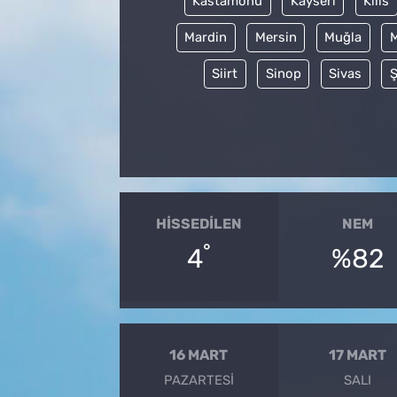
Kastamonu
Kayseri
Kilis
Mardin
Mersin
Muğla
Siirt
Sinop
Sivas
Ş
HISSEDILEN
NEM
°
4
%82
16 MART
17 MART
PAZARTESI
SALI