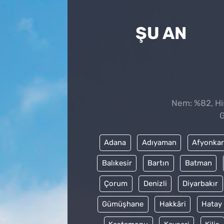
ŞU AN
Nem: %82, His
G
Adana
Adıyaman
Afyonkar
Balıkesir
Bartın
Batman
Çorum
Denizli
Diyarbakır
Gümüşhane
Hakkâri
Hatay