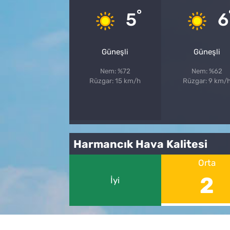
°
5
6
Güneşli
Güneşli
Nem: %72
Nem: %62
Rüzgar: 15 km/h
Rüzgar: 9 km/
Harmancık Hava Kalitesi
Orta
2
İyi