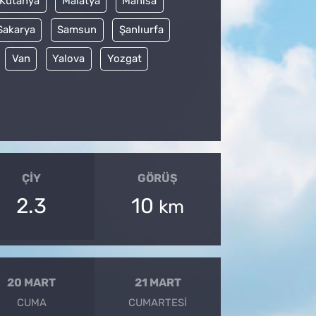
Kütahya
Malatya
Manisa
Sakarya
Samsun
Şanlıurfa
Van
Yalova
Yozgat
ÇIY
GÖRÜŞ
2.3
10
km
20 MART
21 MART
CUMA
CUMARTESI