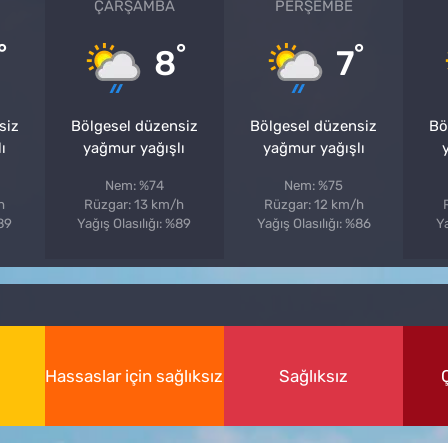
ÇARŞAMBA
PERŞEMBE
°
°
°
8
7
siz
Bölgesel düzensiz
Bölgesel düzensiz
Bö
ı
yağmur yağışlı
yağmur yağışlı
Nem: %74
Nem: %75
h
Rüzgar: 13 km/h
Rüzgar: 12 km/h
%89
Yağış Olasılığı: %89
Yağış Olasılığı: %86
Ya
Hassaslar için sağlıksız
Sağlıksız