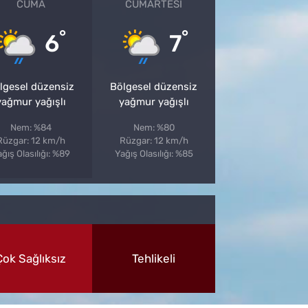
CUMA
CUMARTESI
°
°
6
7
lgesel düzensiz
Bölgesel düzensiz
yağmur yağışlı
yağmur yağışlı
Nem: %84
Nem: %80
Rüzgar: 12 km/h
Rüzgar: 12 km/h
ğış Olasılığı: %89
Yağış Olasılığı: %85
Çok Sağlıksız
Tehlikeli