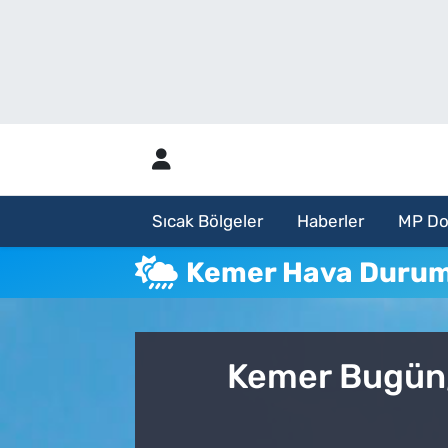
Sıcak Bölgeler
Analiz Haber
Haberler
Röportaj Haber
MP Dosya
Sıcak Bölgeler
Haberler
MP Do
Aylık Bülten
Kemer Hava Duru
Kemer Bugün,