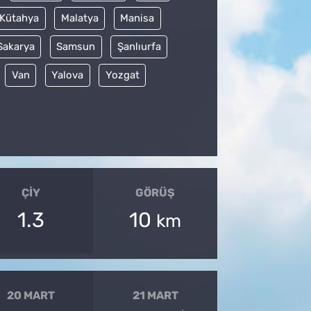
Kütahya
Malatya
Manisa
Sakarya
Samsun
Şanlıurfa
Van
Yalova
Yozgat
ÇIY
GÖRÜŞ
1.3
10
km
20 MART
21 MART