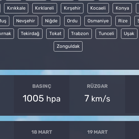
Kırıkkale
Kırklareli
Kırşehir
Kocaeli
Konya
Muş
Nevşehir
Niğde
Ordu
Osmaniye
Rize
ırnak
Tekirdağ
Tokat
Trabzon
Tunceli
Uşak
Zonguldak
BASINÇ
RÜZGAR
1005
7
hpa
km/s
18 MART
19 MART