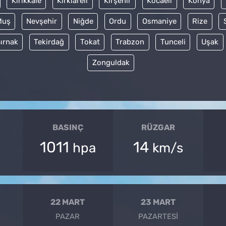
Kırıkkale
Kırklareli
Kırşehir
Kocaeli
Konya
Muş
Nevşehir
Niğde
Ordu
Osmaniye
Rize
ırnak
Tekirdağ
Tokat
Trabzon
Tunceli
Uşak
Zonguldak
BASINÇ
RÜZGAR
1011
14
hpa
km/s
22 MART
23 MART
PAZAR
PAZARTESI