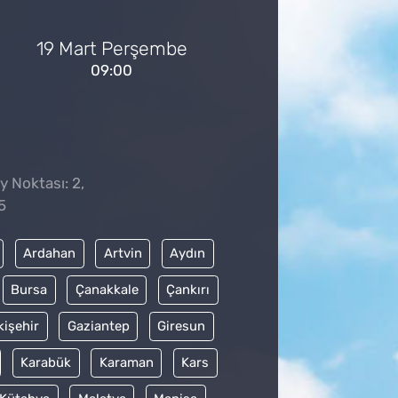
19 Mart Perşembe
09:00
y Noktası: 2,
5
Ardahan
Artvin
Aydın
Bursa
Çanakkale
Çankırı
kişehir
Gaziantep
Giresun
Karabük
Karaman
Kars