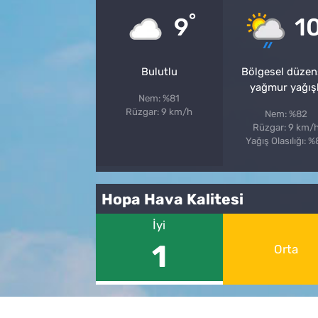
°
9
1
Bulutlu
Bölgesel düzen
yağmur yağışl
Nem: %81
Rüzgar: 9 km/h
Nem: %82
Rüzgar: 9 km/
Yağış Olasılığı: 
Hopa Hava Kalitesi
İyi
1
Orta