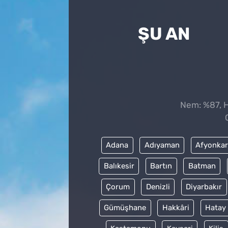
ŞU AN
Nem: %87, Hi
Adana
Adıyaman
Afyonkar
Balıkesir
Bartın
Batman
Çorum
Denizli
Diyarbakır
Gümüşhane
Hakkâri
Hatay