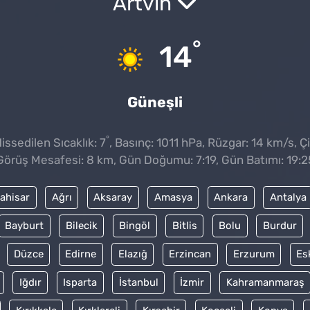
Artvin
°
14
Güneşli
°
ssedilen Sıcaklık: 7
, Basınç: 1011 hPa, Rüzgar: 14 km/s, Çi
Görüş Mesafesi: 8 km, Gün Doğumu: 7:19, Gün Batımı: 19:2
ahisar
Ağrı
Aksaray
Amasya
Ankara
Antalya
Bayburt
Bilecik
Bingöl
Bitlis
Bolu
Burdur
Düzce
Edirne
Elazığ
Erzincan
Erzurum
Es
Iğdır
Isparta
İstanbul
İzmir
Kahramanmaraş