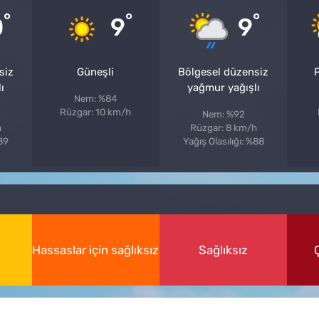
°
°
°
0
9
9
siz
Güneşli
Bölgesel düzensiz
P
ı
yağmur yağışlı
Nem: %84
Rüzgar: 10 km/h
Nem: %92
h
Rüzgar: 8 km/h
%89
Yağış Olasılığı: %88
Hassaslar için sağlıksız
Sağlıksız