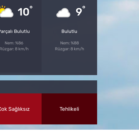
°
°
10
9
arçalı Bulutlu
Bulutlu
Nem: %86
Nem: %88
Rüzgar: 8 km/h
Rüzgar: 8 km/h
Çok Sağlıksız
Tehlikeli