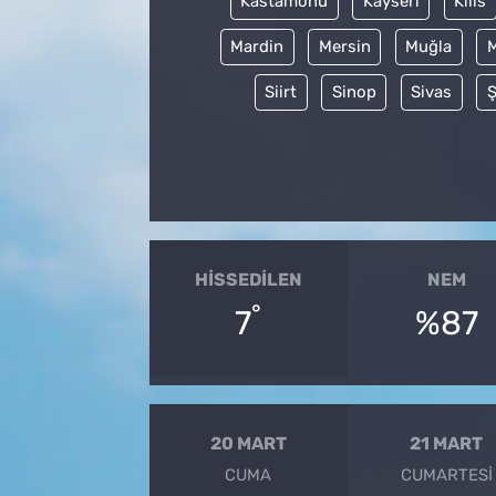
Kastamonu
Kayseri
Kilis
Mardin
Mersin
Muğla
Siirt
Sinop
Sivas
Ş
HISSEDILEN
NEM
°
7
%87
20 MART
21 MART
CUMA
CUMARTESI