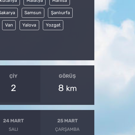
Kütahya
Malatya
Manisa
Sakarya
Samsun
Şanlıurfa
Van
Yalova
Yozgat
ÇIY
GÖRÜŞ
2
8
km
24 MART
25 MART
SALI
ÇARŞAMBA