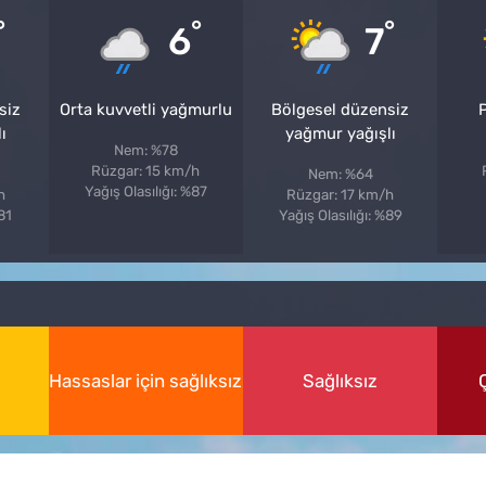
°
°
°
6
7
siz
Orta kuvvetli yağmurlu
Bölgesel düzensiz
P
ı
yağmur yağışlı
Nem: %78
Rüzgar: 15 km/h
Nem: %64
Yağış Olasılığı: %87
h
Rüzgar: 17 km/h
%81
Yağış Olasılığı: %89
Hassaslar için sağlıksız
Sağlıksız