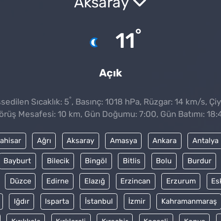
Aksaray
°
11
Açık
°
edilen Sıcaklık: 5
, Basınç: 1018 hPa, Rüzgar: 14 km/s, Çiy
örüş Mesafesi: 10 km, Gün Doğumu: 7:00, Gün Batımı: 18:
ahisar
Ağrı
Aksaray
Amasya
Ankara
Antalya
Bayburt
Bilecik
Bingöl
Bitlis
Bolu
Burdur
Düzce
Edirne
Elazığ
Erzincan
Erzurum
Es
Iğdır
Isparta
İstanbul
İzmir
Kahramanmaraş