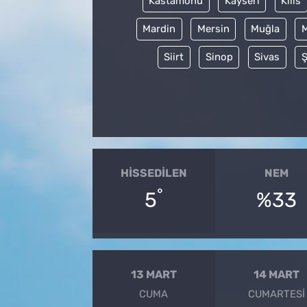
Kastamonu
Kayseri
Kilis
Mardin
Mersin
Muğla
Siirt
Sinop
Sivas
Ş
HISSEDILEN
NEM
°
5
%33
13 MART
14 MART
CUMA
CUMARTESI