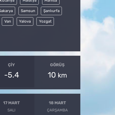
Kütahya
Malatya
Manisa
Sakarya
Samsun
Şanlıurfa
Van
Yalova
Yozgat
ÇIY
GÖRÜŞ
-5.4
10
km
17 MART
18 MART
SALI
ÇARŞAMBA