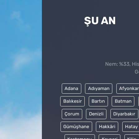
ŞU AN
Nem: %33, Hiss
G
Adana
Adıyaman
Afyonkar
Balıkesir
Bartın
Batman
Çorum
Denizli
Diyarbakır
Gümüşhane
Hakkâri
Hatay