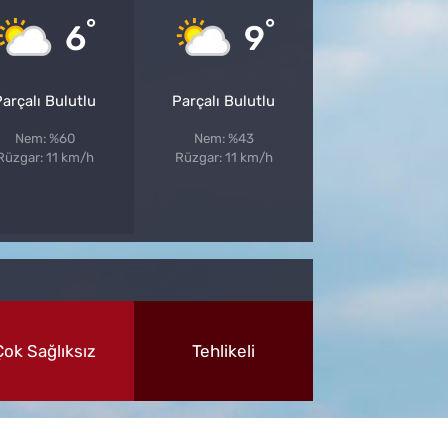
°
°
6
9
arçalı Bulutlu
Parçalı Bulutlu
Nem: %60
Nem: %43
Rüzgar: 11 km/h
Rüzgar: 11 km/h
Çok Sağlıksız
Tehlikeli