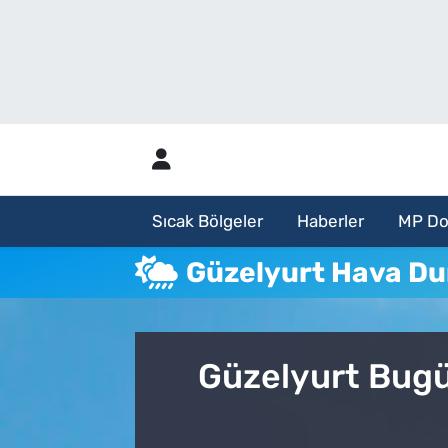
Sıcak Bölgeler
Analiz Haber
Haberler
Röportaj Haber
MP Dosya
Sıcak Bölgeler
Haberler
MP Do
Aylık Bülten
Güzelyurt Hava D
Güzelyurt Bugü