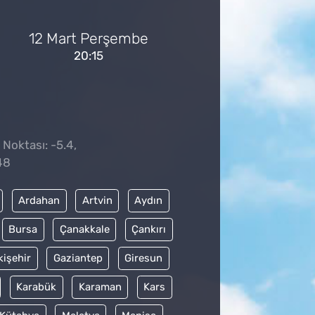
12 Mart Perşembe
20:15
 Noktası: -5.4,
48
Ardahan
Artvin
Aydın
Bursa
Çanakkale
Çankırı
kişehir
Gaziantep
Giresun
Karabük
Karaman
Kars