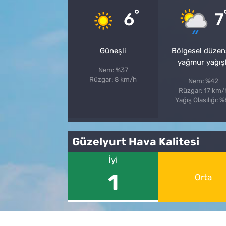
°
6
7
Güneşli
Bölgesel düzen
yağmur yağışl
Nem: %37
Rüzgar: 8 km/h
Nem: %42
Rüzgar: 17 km/
Yağış Olasılığı: 
Güzelyurt Hava Kalitesi
İyi
1
Orta