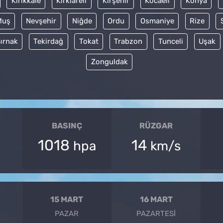
Kırıkkale
Kırklareli
Kırşehir
Kocaeli
Konya
Muş
Nevşehir
Niğde
Ordu
Osmaniye
Rize
ırnak
Tekirdağ
Tokat
Trabzon
Tunceli
Uşak
Zonguldak
BASINÇ
RÜZGAR
1018
14
hpa
km/s
15 MART
16 MART
PAZAR
PAZARTESI