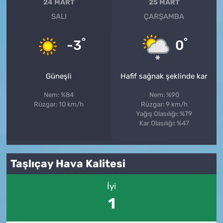
24 MART
25 MART
SALI
ÇARŞAMBA
°
°
-3
0
Güneşli
Hafif sağnak şeklinde kar
Nem: %84
Nem: %90
Rüzgar: 10 km/h
Rüzgar: 9 km/h
Yağış Olasılığı: %79
Kar Olasılığı: %47
Taşlıçay Hava Kalitesi
İyi
1