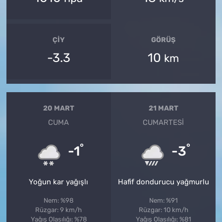
ÇIY
GÖRÜŞ
-3.3
10
km
20 MART
21 MART
CUMA
CUMARTESI
°
°
-1
-3
Yoğun kar yağışlı
Hafif dondurucu yağmurlu
Nem: %98
Nem: %91
Rüzgar: 9 km/h
Rüzgar: 10 km/h
Yağış Olasılığı: %78
Yağış Olasılığı: %81