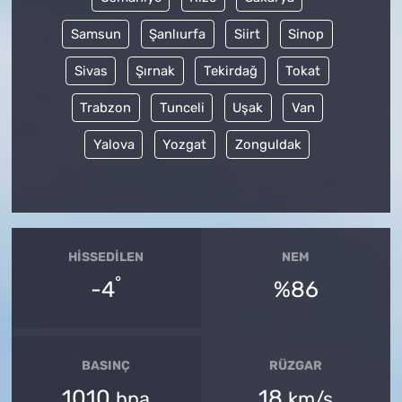
Samsun
Şanlıurfa
Siirt
Sinop
Sivas
Şırnak
Tekirdağ
Tokat
Trabzon
Tunceli
Uşak
Van
Yalova
Yozgat
Zonguldak
HISSEDILEN
NEM
°
-4
%86
BASINÇ
RÜZGAR
1010
18
hpa
km/s