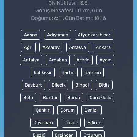
Çiy Noktası: -3.3,
Görüş Mesafesi: 10 km, Gün
Doğumu: 6:11, Gün Batımı: 18:16
Adana
Adıyaman
Afyonkarahisar
Ağrı
Aksaray
Amasya
Ankara
Antalya
Ardahan
Artvin
Aydın
Balıkesir
Bartın
Batman
Bayburt
Bilecik
Bingöl
Bitlis
Bolu
Burdur
Bursa
Çanakkale
Çankırı
Çorum
Denizli
Diyarbakır
Düzce
Edirne
Elazığ
Erzincan
Erzurum