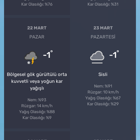
Kar Olasılığı: %76
Kar Olasılığı: %31
22 MART
23 MART
PAZAR
PAZARTESI
°
°
-1
-1
Bölgesel gök gürültülü orta
Sisli
kuvvetli veya yoğun kar
Nem: %91
yağışlı
Rüzgar: 10 km/h
Yağış Olasılığı: %67
Nem: %93
Kar Olasılığı: %29
Rüzgar: 14 km/h
Yağış Olasılığı: %88
Kar Olasılığı: %9