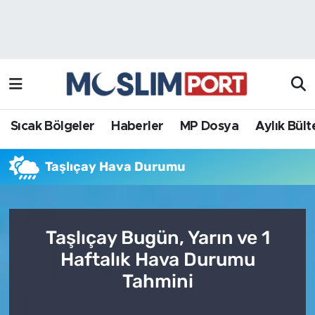
Sıcak Bölgeler
Analiz Haber
Haberler
Röportaj Haber
MP Dosya
Sıcak Bölgeler
Haberler
MP Dosya
Aylık Bült
Aylık Bülten
Taşlıçay Hava Durumu
Taşlıçay Bugün, Yarın ve 1
Haftalık Hava Durumu
Tahmini