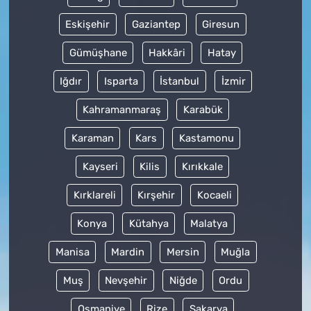
Eskişehir
Gaziantep
Giresun
Gümüşhane
Hakkâri
Hatay
Iğdır
Isparta
İstanbul
İzmir
Kahramanmaraş
Karabük
Karaman
Kars
Kastamonu
Kayseri
Kilis
Kırıkkale
Kırklareli
Kırşehir
Kocaeli
Konya
Kütahya
Malatya
Manisa
Mardin
Mersin
Muğla
Muş
Nevşehir
Niğde
Ordu
Osmaniye
Rize
Sakarya