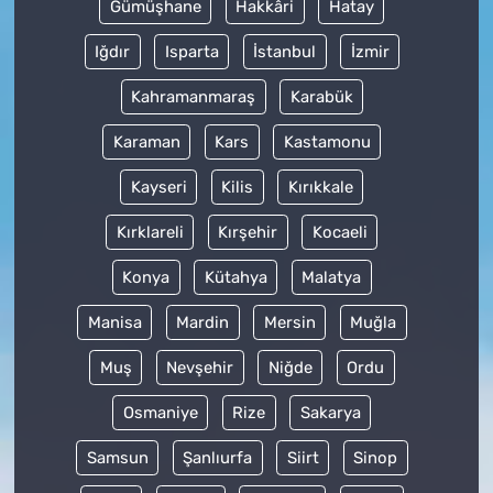
Gümüşhane
Hakkâri
Hatay
Iğdır
Isparta
İstanbul
İzmir
Kahramanmaraş
Karabük
Karaman
Kars
Kastamonu
Kayseri
Kilis
Kırıkkale
Kırklareli
Kırşehir
Kocaeli
Konya
Kütahya
Malatya
Manisa
Mardin
Mersin
Muğla
Muş
Nevşehir
Niğde
Ordu
Osmaniye
Rize
Sakarya
Samsun
Şanlıurfa
Siirt
Sinop