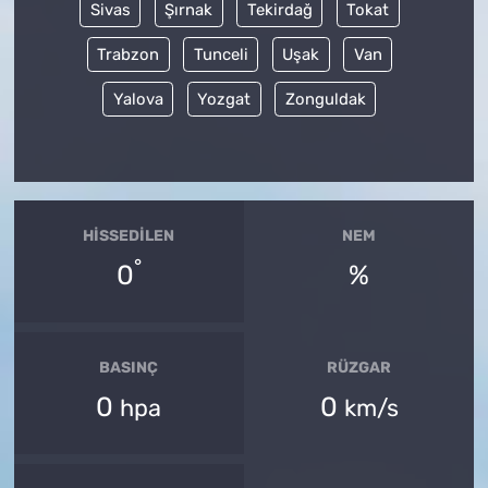
Sivas
Şırnak
Tekirdağ
Tokat
Trabzon
Tunceli
Uşak
Van
Yalova
Yozgat
Zonguldak
HISSEDILEN
NEM
°
0
%
BASINÇ
RÜZGAR
0
0
hpa
km/s