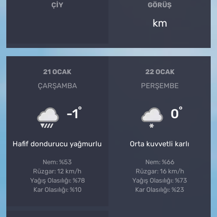
ÇIY
GÖRÜŞ
km
21 OCAK
22 OCAK
ÇARŞAMBA
PERŞEMBE
°
°
-1
0
Hafif dondurucu yağmurlu
Orta kuvvetli karlı
Nem: %53
Nem: %66
Rüzgar: 12 km/h
Rüzgar: 16 km/h
Yağış Olasılığı: %78
Yağış Olasılığı: %73
Kar Olasılığı: %10
Kar Olasılığı: %23