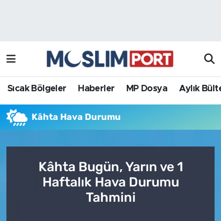
Sıcak Bölgeler
Analiz Haber
Haberler
Röportaj Haber
MP Dosya
Sıcak Bölgeler
Haberler
MP Dosya
Aylık Bült
Aylık Bülten
Kâhta Hava Durumu
Kâhta Bugün, Yarın ve 1
Haftalık Hava Durumu
Tahmini