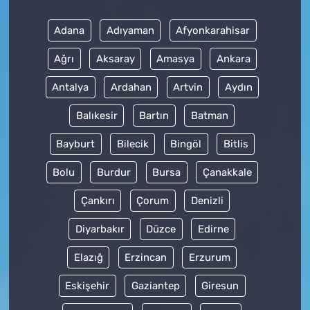
Adana
Adıyaman
Afyonkarahisar
Ağrı
Aksaray
Amasya
Ankara
Antalya
Ardahan
Artvin
Aydın
Balıkesir
Bartın
Batman
Bayburt
Bilecik
Bingöl
Bitlis
Bolu
Burdur
Bursa
Çanakkale
Çankırı
Çorum
Denizli
Diyarbakır
Düzce
Edirne
Elazığ
Erzincan
Erzurum
Eskişehir
Gaziantep
Giresun