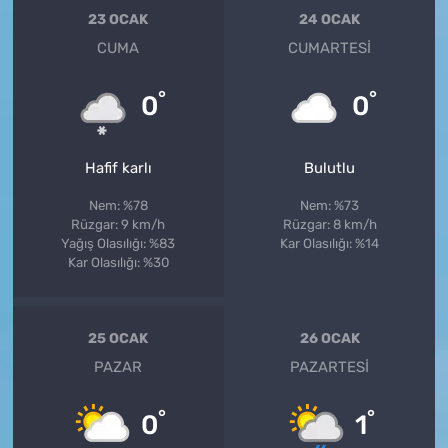
23 OCAK
24 OCAK
CUMA
CUMARTESI
°
°
0
0
Hafif karlı
Bulutlu
Nem: %78
Nem: %73
Rüzgar: 9 km/h
Rüzgar: 8 km/h
Yağış Olasılığı: %83
Kar Olasılığı: %14
Kar Olasılığı: %30
25 OCAK
26 OCAK
PAZAR
PAZARTESI
°
°
0
1