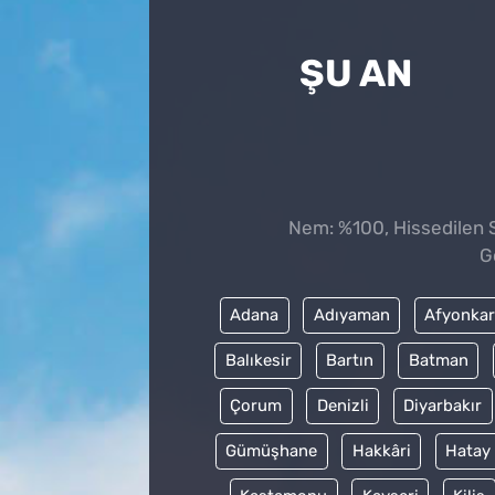
ŞU AN
Nem: %100, Hissedilen S
G
Adana
Adıyaman
Afyonkar
Balıkesir
Bartın
Batman
Çorum
Denizli
Diyarbakır
Gümüşhane
Hakkâri
Hatay