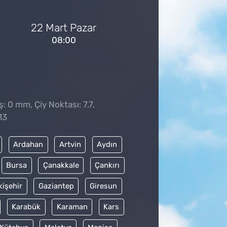
22 Mart Pazar
08:00
̧: 0 mm, Çiy Noktası: 7.7,
13
Ardahan
Artvin
Aydın
Bursa
Çanakkale
Çankırı
kişehir
Gaziantep
Giresun
Karabük
Karaman
Kars