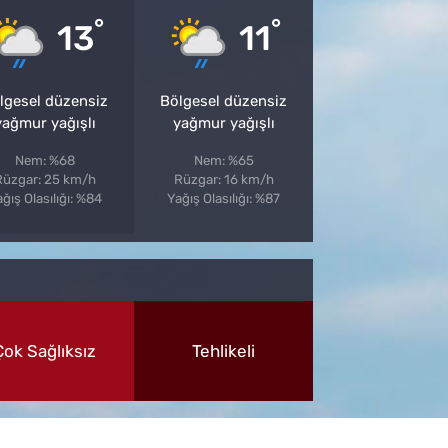
°
°
13
11
lgesel düzensiz
Bölgesel düzensiz
yağmur yağışlı
yağmur yağışlı
Nem: %68
Nem: %65
Rüzgar: 25 km/h
Rüzgar: 16 km/h
ğış Olasılığı: %84
Yağış Olasılığı: %87
Çok Sağlıksız
Tehlikeli