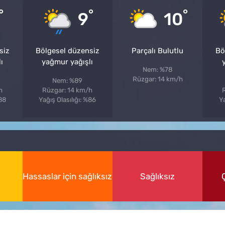
°
°
°
9
10
siz
Bölgesel düzensiz
Parçalı Bulutlu
Bö
ı
yağmur yağışlı
Nem: %78
Rüzgar: 14 km/h
Nem: %89
h
Rüzgar: 14 km/h
%88
Yağış Olasılığı: %86
Ya
Hassaslar için sağlıksız
Sağlıksız