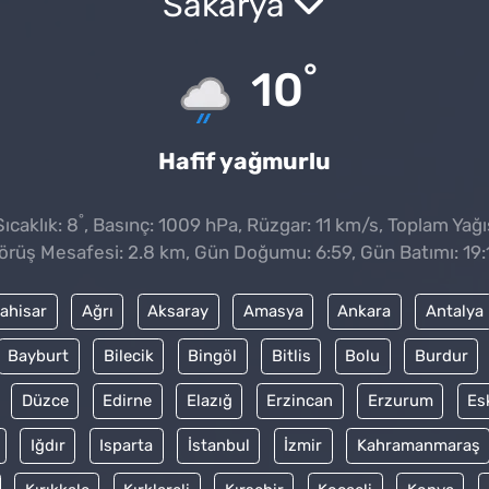
Sakarya
°
10
Hafif yağmurlu
°
ıcaklık: 8
, Basınç: 1009 hPa, Rüzgar: 11 km/s, Toplam Yağıs
örüş Mesafesi: 2.8 km, Gün Doğumu: 6:59, Gün Batımı: 19:
ahisar
Ağrı
Aksaray
Amasya
Ankara
Antalya
Bayburt
Bilecik
Bingöl
Bitlis
Bolu
Burdur
Düzce
Edirne
Elazığ
Erzincan
Erzurum
Es
Iğdır
Isparta
İstanbul
İzmir
Kahramanmaraş