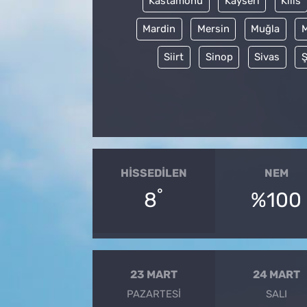
Kastamonu
Kayseri
Kilis
Mardin
Mersin
Muğla
Siirt
Sinop
Sivas
Ş
HISSEDILEN
NEM
°
8
%100
23 MART
24 MART
PAZARTESI
SALI