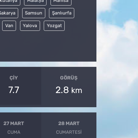
Kütahya
Malatya
Manisa
Sakarya
Samsun
Şanlıurfa
Van
Yalova
Yozgat
ÇIY
GÖRÜŞ
7.7
2.8
km
27 MART
28 MART
CUMA
CUMARTESI