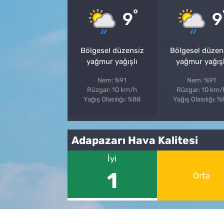
°
9
9
Bölgesel düzensiz
Bölgesel düzen
yağmur yağışlı
yağmur yağışl
Nem: %91
Nem: %91
Rüzgar: 10 km/h
Rüzgar: 10 km/
Yağış Olasılığı: %88
Yağış Olasılığı: 
Adapazarı Hava Kalitesi
İyi
1
Orta