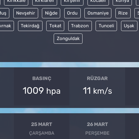
Kırıkkale
Kırklareli
Kırşehir
Kocaeli
Konya
Muş
Nevşehir
Niğde
Ordu
Osmaniye
Rize
ırnak
Tekirdağ
Tokat
Trabzon
Tunceli
Uşak
Zonguldak
BASINÇ
RÜZGAR
1009
11
hpa
km/s
25 MART
26 MART
ÇARŞAMBA
PERŞEMBE