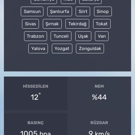
Samsun
Şanlıurfa
Siirt
Sinop
Sivas
Şırnak
Tekirdağ
Tokat
Trabzon
Tunceli
Uşak
Van
Yalova
Yozgat
Zonguldak
HISSEDILEN
NEM
°
12
%44
BASINÇ
RÜZGAR
1005
9
hpa
km/s