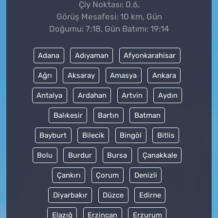
Çiy Noktası: 0.6,
Görüş Mesafesi: 10 km, Gün
Doğumu: 7:18, Gün Batımı: 19:14
Adana
Adıyaman
Afyonkarahisar
Ağrı
Aksaray
Amasya
Ankara
Antalya
Ardahan
Artvin
Aydın
Balıkesir
Bartın
Batman
Bayburt
Bilecik
Bingöl
Bitlis
Bolu
Burdur
Bursa
Çanakkale
Çankırı
Çorum
Denizli
Diyarbakır
Düzce
Edirne
Elazığ
Erzincan
Erzurum