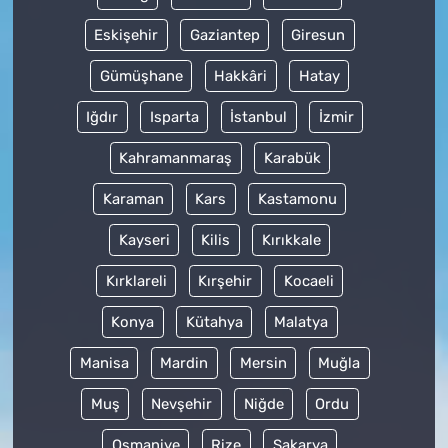
Eskişehir
Gaziantep
Giresun
Gümüşhane
Hakkâri
Hatay
Iğdır
Isparta
İstanbul
İzmir
Kahramanmaraş
Karabük
Karaman
Kars
Kastamonu
Kayseri
Kilis
Kırıkkale
Kırklareli
Kırşehir
Kocaeli
Konya
Kütahya
Malatya
Manisa
Mardin
Mersin
Muğla
Muş
Nevşehir
Niğde
Ordu
Osmaniye
Rize
Sakarya