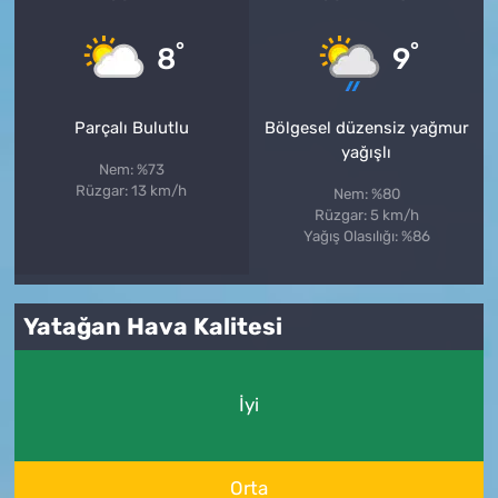
°
°
8
9
Parçalı Bulutlu
Bölgesel düzensiz yağmur
yağışlı
Nem: %73
Rüzgar: 13 km/h
Nem: %80
Rüzgar: 5 km/h
Yağış Olasılığı: %86
Yatağan Hava Kalitesi
İyi
Orta