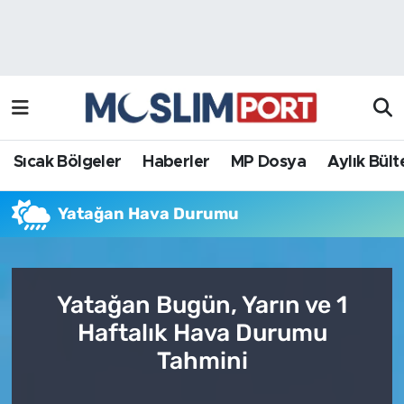
Sıcak Bölgeler
Analiz Haber
Haberler
Röportaj Haber
MP Dosya
Sıcak Bölgeler
Haberler
MP Dosya
Aylık Bült
Aylık Bülten
Yatağan Hava Durumu
Yatağan Bugün, Yarın ve 1
Haftalık Hava Durumu
Tahmini