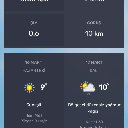
ÇIY
GÖRÜŞ
0.6
10
km
16 MART
17 MART
PAZARTESI
SALI
°
°
9
10
Güneşli
Bölgesel düzensiz yağmur
yağışlı
Nem: %61
Rüzgar: 8 km/h
Nem: %60
Rüzgar: 16 km/h