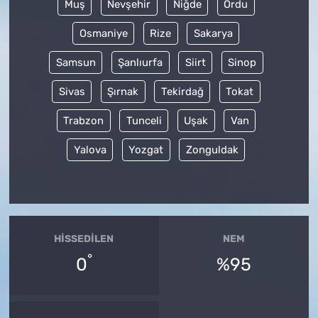
Muş
Nevşehir
Niğde
Ordu
Osmaniye
Rize
Sakarya
Samsun
Şanlıurfa
Siirt
Sinop
Sivas
Şırnak
Tekirdağ
Tokat
Trabzon
Tunceli
Uşak
Van
Yalova
Yozgat
Zonguldak
HISSEDILEN
NEM
°
0
%95