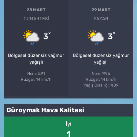
28 MART
29 MART
CUMARTESI
PAZAR
°
°
3
3
Bölgesel düzensiz yağmur
Bölgesel düzensiz yağmur
yağışlı
yağışlı
Nem: %91
Nem: %96
Rüzgar: 14 km/h
Rüzgar: 14 km/h
Yağış Olasılığı: %89
Güroymak Hava Kalitesi
İyi
1