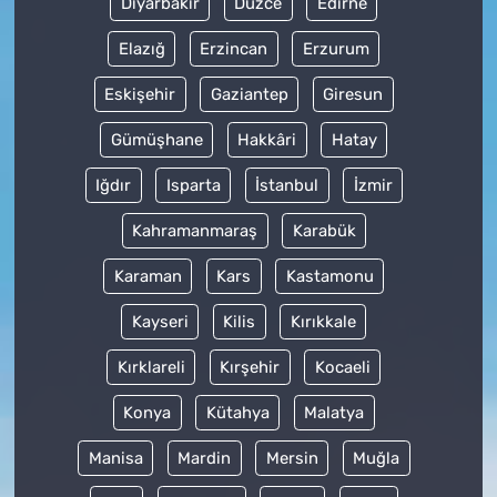
Diyarbakır
Düzce
Edirne
Elazığ
Erzincan
Erzurum
Eskişehir
Gaziantep
Giresun
Gümüşhane
Hakkâri
Hatay
Iğdır
Isparta
İstanbul
İzmir
Kahramanmaraş
Karabük
Karaman
Kars
Kastamonu
Kayseri
Kilis
Kırıkkale
Kırklareli
Kırşehir
Kocaeli
Konya
Kütahya
Malatya
Manisa
Mardin
Mersin
Muğla