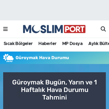
Sıcak Bölgeler
Analiz Haber
Haberler
Röportaj Haber
MP Dosya
Sıcak Bölgeler
Haberler
MP Dosya
Aylık Bült
Aylık Bülten
Güroymak Hava Durumu
Güroymak Bugün, Yarın ve 1
Haftalık Hava Durumu
Tahmini