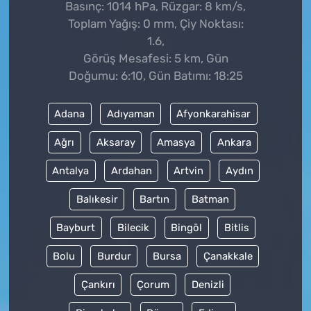
Basınç: 1014 hPa, Rüzgar: 8 km/s,
Toplam Yağış: 0 mm, Çiy Noktası:
1.6,
Görüş Mesafesi: 5 km, Gün
Doğumu: 6:10, Gün Batımı: 18:25
Adana
Adıyaman
Afyonkarahisar
Ağrı
Aksaray
Amasya
Ankara
Antalya
Ardahan
Artvin
Aydın
Balıkesir
Bartın
Batman
Bayburt
Bilecik
Bingöl
Bitlis
Bolu
Burdur
Bursa
Çanakkale
Çankırı
Çorum
Denizli