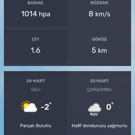
BASINÇ
RÜZGAR
1014
8
hpa
km/s
ÇIY
GÖRÜŞ
1.6
5
km
24 MART
25 MART
SALI
ÇARŞAMBA
°
°
-2
0
Parçalı Bulutlu
Hafif dondurucu yağmurlu