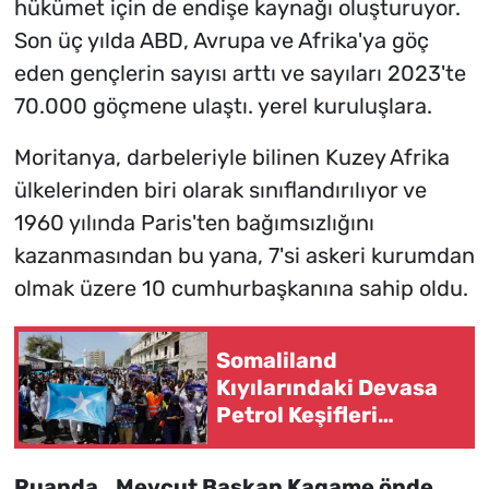
hükümet için de endişe kaynağı oluşturuyor.
Son üç yılda ABD, Avrupa ve Afrika'ya göç
eden gençlerin sayısı arttı ve sayıları 2023'te
70.000 göçmene ulaştı. yerel kuruluşlara.
Moritanya, darbeleriyle bilinen Kuzey Afrika
ülkelerinden biri olarak sınıflandırılıyor ve
1960 yılında Paris'ten bağımsızlığını
kazanmasından bu yana, 7'si askeri kurumdan
olmak üzere 10 cumhurbaşkanına sahip oldu.
Somaliland
Kıyılarındaki Devasa
Petrol Keşifleri
Bölgesel Savaşı mı
Tetikliyor?
Ruanda.. Mevcut Başkan Kagame önde