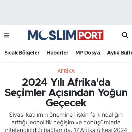
Sıcak Bölgeler
Analiz Haber
Haberler
Röportaj Haber
MP Dosya
Sıcak Bölgeler
Haberler
MP Dosya
Aylık Bült
Aylık Bülten
AFRIKA
2024 Yılı Afrika'da
Seçimler Açısından Yoğun
Geçecek
Siyasi katılımın önemine ilişkin farkındalığın
arttığı jeopolitik değişim ve dönüşümlerle
nitelendirildiği bağlamda, 17 Afrika ülkesi 2024