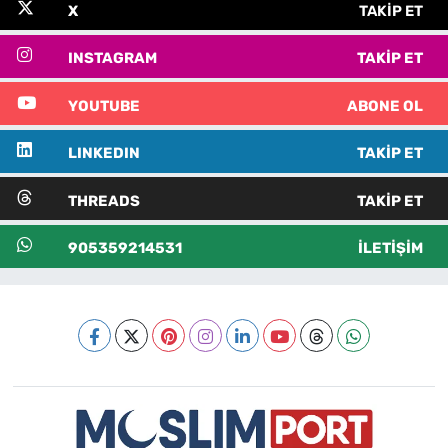
X
TAKIP ET
INSTAGRAM
TAKIP ET
YOUTUBE
ABONE OL
LINKEDIN
TAKIP ET
THREADS
TAKIP ET
905359214531
İLETIŞIM