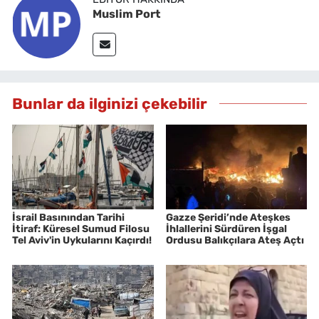
Muslim Port
Bunlar da ilginizi çekebilir
İsrail Basınından Tarihi
Gazze Şeridi’nde Ateşkes
İtiraf: Küresel Sumud Filosu
İhlallerini Sürdüren İşgal
Tel Aviv'in Uykularını Kaçırdı!
Ordusu Balıkçılara Ateş Açtı