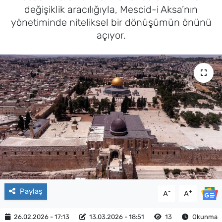
değişiklik aracılığıyla, Mescid-i Aksa’nın
yönetiminde niteliksel bir dönüşümün önünü
açıyor.
Paylaş
-
+
A
A
26.02.2026 - 17:13
13.03.2026 - 18:51
13
Okunma