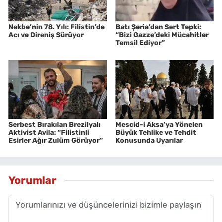
Nekbe’nin 78. Yılı: Filistin’de
Batı Şeria’dan Sert Tepki:
Acı ve Direniş Sürüyor
“Bizi Gazze’deki Mücahitler
Temsil Ediyor”
Serbest Bırakılan Brezilyalı
Mescid-i Aksa’ya Yönelen
Aktivist Avila: “Filistinli
Büyük Tehlike ve Tehdit
Esirler Ağır Zulüm Görüyor”
Konusunda Uyarılar
Yorumlar