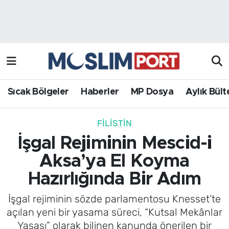
Sıcak Bölgeler
Analiz Haber
Haberler
Röportaj Haber
MP Dosya
Sıcak Bölgeler
Haberler
MP Dosya
Aylık Bült
Aylık Bülten
FILISTIN
İşgal Rejiminin Mescid-i
Aksa’ya El Koyma
Hazırlığında Bir Adım
İşgal rejiminin sözde parlamentosu Knesset’te
açılan yeni bir yasama süreci, “Kutsal Mekânlar
Yasası” olarak bilinen kanunda önerilen bir