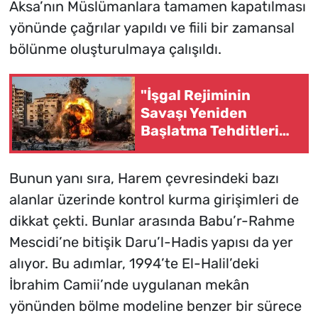
Aksa’nın Müslümanlara tamamen kapatılması
yönünde çağrılar yapıldı ve fiili bir zamansal
bölünme oluşturulmaya çalışıldı.
"İşgal Rejiminin
Savaşı Yeniden
Başlatma Tehditleri
Direnişi Tavizlere
Zorlayamaz"
Bunun yanı sıra, Harem çevresindeki bazı
alanlar üzerinde kontrol kurma girişimleri de
dikkat çekti. Bunlar arasında Babu’r-Rahme
Mescidi’ne bitişik Daru’l-Hadis yapısı da yer
alıyor. Bu adımlar, 1994’te El-Halil’deki
İbrahim Camii’nde uygulanan mekân
yönünden bölme modeline benzer bir sürece