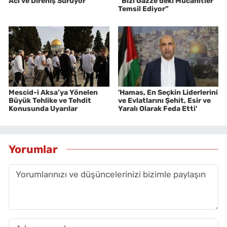
Acı ve Direniş Sürüyor
“Bizi Gazze’deki Mücahitler
Temsil Ediyor”
Mescid-i Aksa’ya Yönelen
'Hamas, En Seçkin Liderlerini
Büyük Tehlike ve Tehdit
ve Evlatlarını Şehit, Esir ve
Konusunda Uyarılar
Yaralı Olarak Feda Etti'
Yorumlar