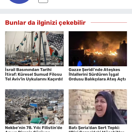
Bunlar da ilginizi çekebilir
İsrail Basınından Tarihi
Gazze Şeridi’nde Ateşkes
İtiraf: Küresel Sumud Filosu
İhlallerini Sürdüren İşgal
Tel Aviv'in Uykularını Kaçırdı!
Ordusu Balıkçılara Ateş Açtı
Nekbe’nin 78. Yılı: Filistin’de
Batı Şeria’dan Sert Tepki: