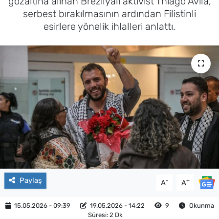
gözaltına alınan Brezilyalı aktivist Thiago Avila,
serbest bırakılmasının ardından Filistinli
esirlere yönelik ihlalleri anlattı.
Paylaş
-
+
A
A
15.05.2026 - 09:39
19.05.2026 - 14:22
9
Okunma
Süresi: 2 Dk