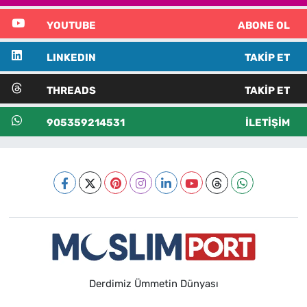
YOUTUBE
ABONE OL
LINKEDIN
TAKIP ET
THREADS
TAKIP ET
905359214531
İLETIŞIM
Derdimiz Ümmetin Dünyası