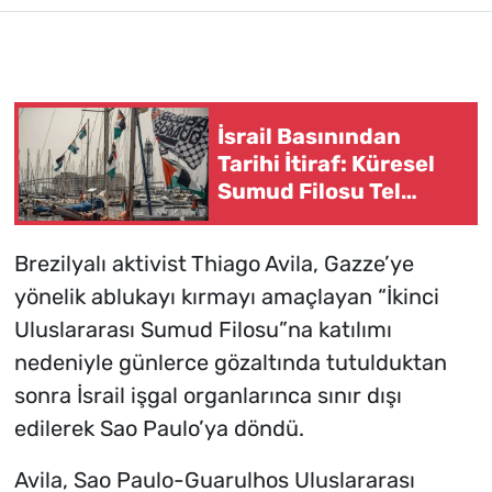
İsrail Basınından
Tarihi İtiraf: Küresel
Sumud Filosu Tel
Aviv'in Uykularını
Kaçırdı!
Brezilyalı aktivist Thiago Avila, Gazze’ye
yönelik ablukayı kırmayı amaçlayan “İkinci
Uluslararası Sumud Filosu”na katılımı
nedeniyle günlerce gözaltında tutulduktan
sonra İsrail işgal organlarınca sınır dışı
edilerek Sao Paulo’ya döndü.
Avila, Sao Paulo-Guarulhos Uluslararası